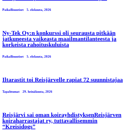
Paikallisuutiset
5. elokuuta, 2026
Ny-Tek Oy:n konkurssi oli seurausta pitkään
jatkuneesta vaikeasta maailmantilanteesta ja
korkeista rahoituskuluista
Paikallisuutiset
5. elokuuta, 2026
Iltarastit toi Reisjärvelle rapiat 72 suunnistajaa
Tapahtumat
29. heinäkuuta, 2026
Reisjärvi sai oman koirayhdistyksenReisjärven
koiraharrastajat ry, tuttavallisemmin
“Kreisidogs”