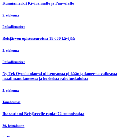
Kunniamerkit Kivirannalle ja Paavolalle
5. elokuuta
Paikallisuutiset
Reisjärven opistoseuroissa 19 000 kävijää
5. elokuuta
Paikallisuutiset
Ny-Tek Oy:n konkurssi oli seurausta pitkään jatkuneesta vaikeasta
maailmantilanteesta ja korkeista rahoituskuluista
5. elokuuta
Tapahtumat
Iltarastit toi Reisjärvelle rapiat 72 suunnistajaa
29. heinäkuuta