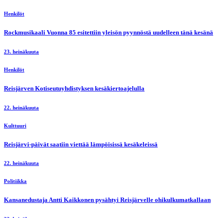
Henkilöt
Rockmusikaali Vuonna 85 esitettiin yleisön pyynnöstä uudelleen tänä kesänä
23. heinäkuuta
Henkilöt
Reisjärven Kotiseutuyhdistyksen kesäkiertoajelulla
22. heinäkuuta
Kulttuuri
Reisjärvi-päivät saatiin viettää lämpöisissä kesäkeleissä
22. heinäkuuta
Politiikka
Kansanedustaja Antti Kaikkonen pysähtyi Reisjärvelle ohikulkumatkallaan