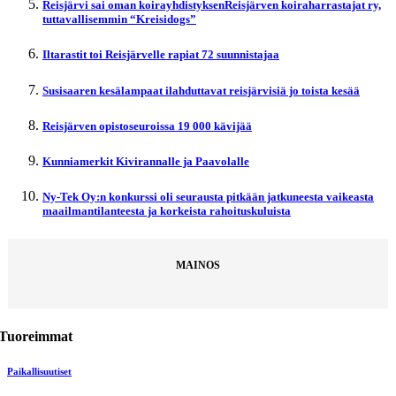
Reisjärvi sai oman koirayhdistyksenReisjärven koiraharrastajat ry,
tuttavallisemmin “Kreisidogs”
Iltarastit toi Reisjärvelle rapiat 72 suunnistajaa
Susisaaren kesälampaat ilahduttavat reisjärvisiä jo toista kesää
Reisjärven opistoseuroissa 19 000 kävijää
Kunniamerkit Kivirannalle ja Paavolalle
Ny-Tek Oy:n konkurssi oli seurausta pitkään jatkuneesta vaikeasta
maailmantilanteesta ja korkeista rahoituskuluista
MAINOS
Tuoreimmat
Paikallisuutiset