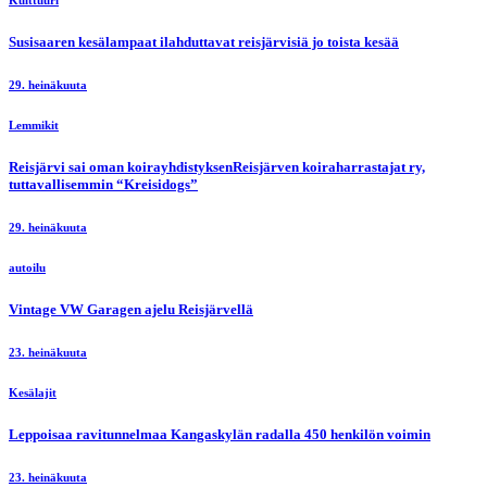
Kulttuuri
Susisaaren kesälampaat ilahduttavat reisjärvisiä jo toista kesää
29. heinäkuuta
Lemmikit
Reisjärvi sai oman koirayhdistyksenReisjärven koiraharrastajat ry,
tuttavallisemmin “Kreisidogs”
29. heinäkuuta
autoilu
Vintage VW Garagen ajelu Reisjärvellä
23. heinäkuuta
Kesälajit
Leppoisaa ravitunnelmaa Kangaskylän radalla 450 henkilön voimin
23. heinäkuuta