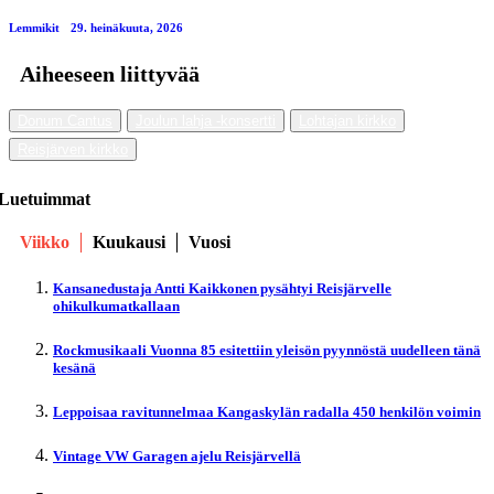
Lemmikit
29. heinäkuuta, 2026
Aiheeseen liittyvää
Donum Cantus
Joulun lahja -konsertti
Lohtajan kirkko
Reisjärven kirkko
Luetuimmat
Viikko
Kuukausi
Vuosi
Kansanedustaja Antti Kaikkonen pysähtyi Reisjärvelle
ohikulkumatkallaan
Rockmusikaali Vuonna 85 esitettiin yleisön pyynnöstä uudelleen tänä
kesänä
Leppoisaa ravitunnelmaa Kangaskylän radalla 450 henkilön voimin
Vintage VW Garagen ajelu Reisjärvellä