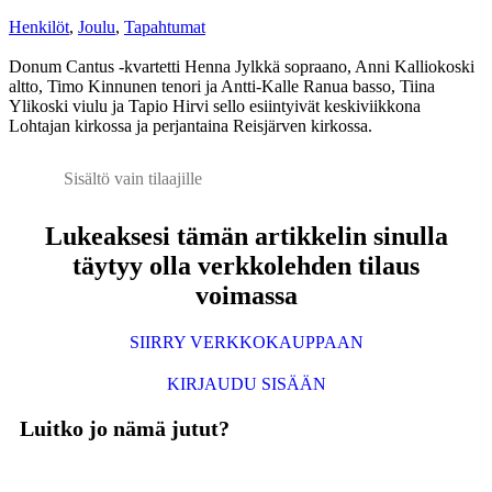
Henkilöt
,
Joulu
,
Tapahtumat
Donum Cantus -kvartetti Henna Jylkkä sopraano, Anni Kalliokoski
altto, Timo Kinnunen tenori ja Antti-Kalle Ranua basso, Tiina
Ylikoski viulu ja Tapio Hirvi sello esiintyivät keskiviikkona
Lohtajan kirkossa ja perjantaina Reisjärven kirkossa.
Sisältö vain tilaajille
Lukeaksesi tämän artikkelin sinulla
täytyy olla verkkolehden tilaus
voimassa
SIIRRY VERKKOKAUPPAAN
KIRJAUDU SISÄÄN
Luitko jo nämä jutut?