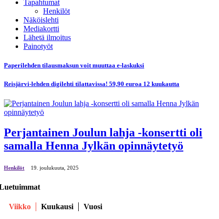
Tapahtumat
Henkilöt
Näköislehti
Mediakortti
Lähetä ilmoitus
Painotyöt
Paperilehden tilausmaksun voit muuttaa e-laskuksi
Reisjärvi-lehden digilehti tilattavissa! 59,90 euroa 12 kuukautta
Perjantainen Joulun lahja -konsertti oli
samalla Henna Jylkän opinnäytetyö
Henkilöt
19. јoulukuuta, 2025
Luetuimmat
Viikko
Kuukausi
Vuosi