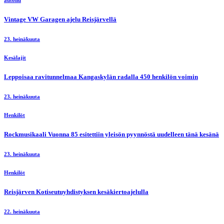
autoilu
Vintage VW Garagen ajelu Reisjärvellä
23. heinäkuuta
Kesälajit
Leppoisaa ravitunnelmaa Kangaskylän radalla 450 henkilön voimin
23. heinäkuuta
Henkilöt
Rockmusikaali Vuonna 85 esitettiin yleisön pyynnöstä uudelleen tänä kesänä
23. heinäkuuta
Henkilöt
Reisjärven Kotiseutuyhdistyksen kesäkiertoajelulla
22. heinäkuuta