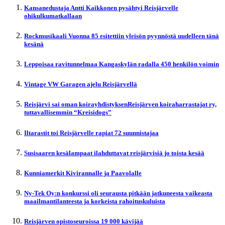
Kansanedustaja Antti Kaikkonen pysähtyi Reisjärvelle
ohikulkumatkallaan
Rockmusikaali Vuonna 85 esitettiin yleisön pyynnöstä uudelleen tänä
kesänä
Leppoisaa ravitunnelmaa Kangaskylän radalla 450 henkilön voimin
Vintage VW Garagen ajelu Reisjärvellä
Reisjärvi sai oman koirayhdistyksenReisjärven koiraharrastajat ry,
tuttavallisemmin “Kreisidogs”
Iltarastit toi Reisjärvelle rapiat 72 suunnistajaa
Susisaaren kesälampaat ilahduttavat reisjärvisiä jo toista kesää
Kunniamerkit Kivirannalle ja Paavolalle
Ny-Tek Oy:n konkurssi oli seurausta pitkään jatkuneesta vaikeasta
maailmantilanteesta ja korkeista rahoituskuluista
Reisjärven opistoseuroissa 19 000 kävijää