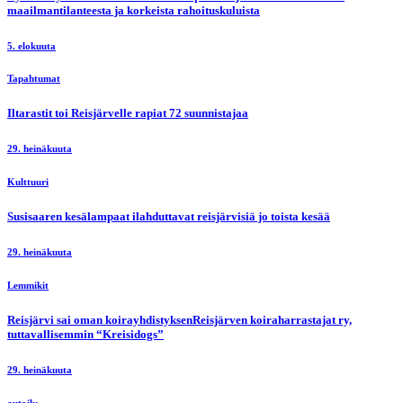
maailmantilanteesta ja korkeista rahoituskuluista
5. elokuuta
Tapahtumat
Iltarastit toi Reisjärvelle rapiat 72 suunnistajaa
29. heinäkuuta
Kulttuuri
Susisaaren kesälampaat ilahduttavat reisjärvisiä jo toista kesää
29. heinäkuuta
Lemmikit
Reisjärvi sai oman koirayhdistyksenReisjärven koiraharrastajat ry,
tuttavallisemmin “Kreisidogs”
29. heinäkuuta