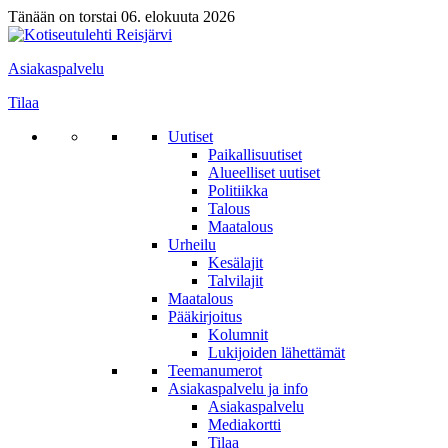
Tänään on torstai 06. elokuuta 2026
Asiakaspalvelu
Tilaa
Uutiset
Paikallisuutiset
Alueelliset uutiset
Politiikka
Talous
Maatalous
Urheilu
Kesälajit
Talvilajit
Maatalous
Pääkirjoitus
Kolumnit
Lukijoiden lähettämät
Teemanumerot
Asiakaspalvelu ja info
Asiakaspalvelu
Mediakortti
Tilaa