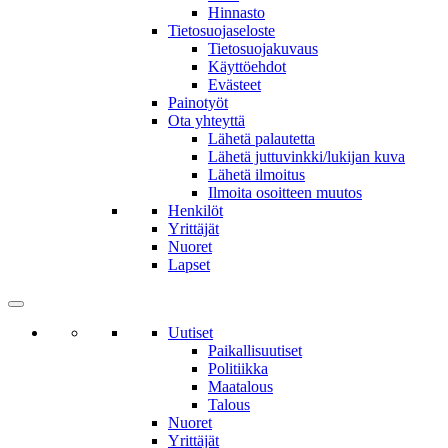
Hinnasto
Tietosuojaseloste
Tietosuojakuvaus
Käyttöehdot
Evästeet
Painotyöt
Ota yhteyttä
Lähetä palautetta
Lähetä juttuvinkki/lukijan kuva
Lähetä ilmoitus
Ilmoita osoitteen muutos
Henkilöt
Yrittäjät
Nuoret
Lapset
Uutiset
Paikallisuutiset
Politiikka
Maatalous
Talous
Nuoret
Yrittäjät