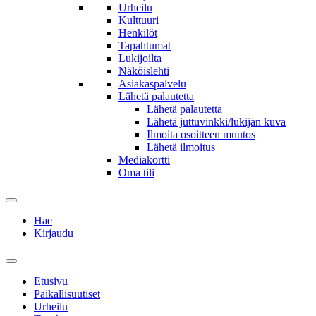
Urheilu
Kulttuuri
Henkilöt
Tapahtumat
Lukijoilta
Näköislehti
Asiakaspalvelu
Lähetä palautetta
Lähetä palautetta
Lähetä juttuvinkki/lukijan kuva
Ilmoita osoitteen muutos
Lähetä ilmoitus
Mediakortti
Oma tili
Hae
Kirjaudu
Etusivu
Paikallisuutiset
Urheilu