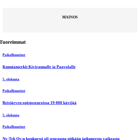
MAINOS
Tuoreimmat
Paikallisuutiset
Kunniamerkit Kivirannalle ja Paavolalle
5. elokuuta
Paikallisuutiset
Reisjärven opistoseuroissa 19 000 kävijää
5. elokuuta
Paikallisuutiset
Ny-Tek Oy:n konkurssi oli seurausta pitkään jatkuneesta vaikeasta