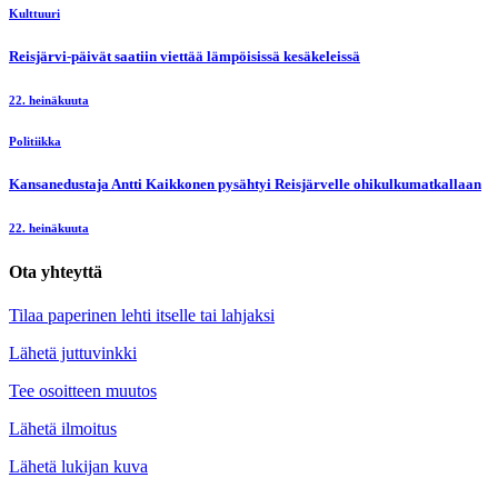
Kulttuuri
Reisjärvi-päivät saatiin viettää lämpöisissä kesäkeleissä
22. heinäkuuta
Politiikka
Kansanedustaja Antti Kaikkonen pysähtyi Reisjärvelle ohikulkumatkallaan
22. heinäkuuta
Ota yhteyttä
Tilaa paperinen lehti itselle tai lahjaksi
Lähetä juttuvinkki
Tee osoitteen muutos
Lähetä ilmoitus
Lähetä lukijan kuva