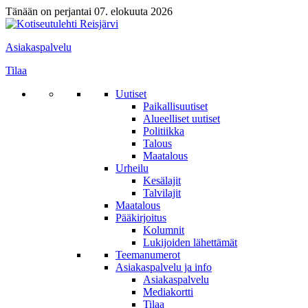
Tänään on perjantai 07. elokuuta 2026
Asiakaspalvelu
Tilaa
Uutiset
Paikallisuutiset
Alueelliset uutiset
Politiikka
Talous
Maatalous
Urheilu
Kesälajit
Talvilajit
Maatalous
Pääkirjoitus
Kolumnit
Lukijoiden lähettämät
Teemanumerot
Asiakaspalvelu ja info
Asiakaspalvelu
Mediakortti
Tilaa