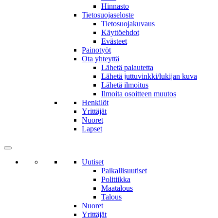
Hinnasto
Tietosuojaseloste
Tietosuojakuvaus
Käyttöehdot
Evästeet
Painotyöt
Ota yhteyttä
Lähetä palautetta
Lähetä juttuvinkki/lukijan kuva
Lähetä ilmoitus
Ilmoita osoitteen muutos
Henkilöt
Yrittäjät
Nuoret
Lapset
Uutiset
Paikallisuutiset
Politiikka
Maatalous
Talous
Nuoret
Yrittäjät