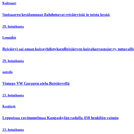
Kulttuuri
Susisaaren kesälampaat ilahduttavat reisjärvisiä jo toista kesää
29. heinäkuuta
Lemmikit
Reisjärvi sai oman koirayhdistyksenReisjärven koiraharrastajat ry, tuttaval
29. heinäkuuta
autoilu
Vintage VW Garagen ajelu Reisjärvellä
23. heinäkuuta
Kesälajit
Leppoisaa ravitunnelmaa Kangaskylän radalla 450 henkilön voimin
23. heinäkuuta