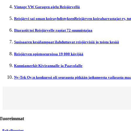
Vintage VW Garagen ajelu Reisjärvellä
Reisjärvi sai oman koirayhdistyksenReisjärven koiraharrastajat ry, t
Iltarastit toi Reisjärvelle rapiat 72 suunnistajaa
Susisaaren kesälampaat ilahduttavat reisjärvisiä jo toista kesää
Reisjärven opistoseuroissa 19 000 kävijää
Kunniamerkit Kivirannalle ja Paavolalle
Ny-Tek Oy:n konkurssi oli seurausta pitkään jatkuneesta vaikeasta maa
Tuoreimmat
Paikallisuutiset