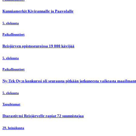
Kunniamerkit Kivirannalle ja Paavolalle
5. elokuuta
Paikallisuutiset
Reisjärven opistoseuroissa 19 000 kävijää
5. elokuuta
Paikallisuutiset
Ny-Tek Oy:n konkurssi oli seurausta pitkään jatkuneesta vaikeasta maailmanti
5. elokuuta
Tapahtumat
Iltarastit toi Reisjärvelle rapiat 72 suunnistajaa
29. heinäkuuta