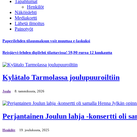
Tapahtumat
Henkilöt
Näköislehti
Mediakortti
Lähetä ilmoitus
Painotyöt
Paperilehden tilausmaksun voit muuttaa e-laskuksi
Reisjärvi-lehden digilehti tilattavissa! 59,90 euroa 12 kuukautta
Kylätalo Tarmolassa joulupuuroiltiin
Joulu
8. tammikuuta, 2026
Perjantainen Joulun lahja -konsertti oli 
Henkilöt
19. јoulukuuta, 2025