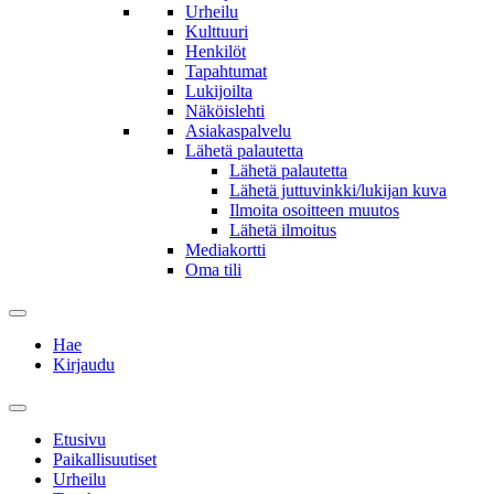
Urheilu
Kulttuuri
Henkilöt
Tapahtumat
Lukijoilta
Näköislehti
Asiakaspalvelu
Lähetä palautetta
Lähetä palautetta
Lähetä juttuvinkki/lukijan kuva
Ilmoita osoitteen muutos
Lähetä ilmoitus
Mediakortti
Oma tili
Hae
Kirjaudu
Etusivu
Paikallisuutiset
Urheilu