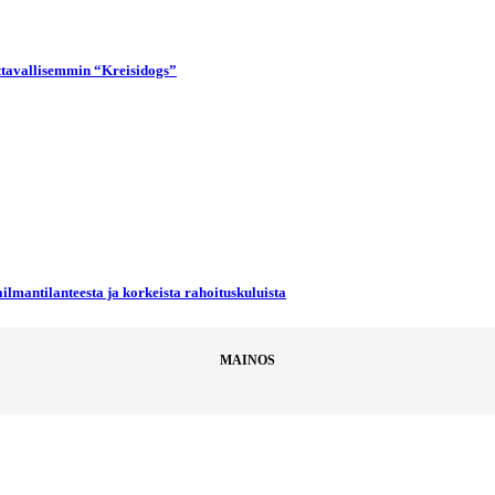
uttavallisemmin “Kreisidogs”
ilmantilanteesta ja korkeista rahoituskuluista
MAINOS