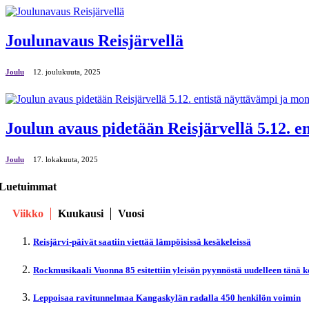
Joulunavaus Reisjärvellä
Joulu
12. јoulukuuta, 2025
Joulun avaus pidetään Reisjärvellä 5.12. 
Joulu
17. lokakuuta, 2025
Luetuimmat
Viikko
Kuukausi
Vuosi
Reisjärvi-päivät saatiin viettää lämpöisissä kesäkeleissä
Rockmusikaali Vuonna 85 esitettiin yleisön pyynnöstä uudelleen tänä 
Leppoisaa ravitunnelmaa Kangaskylän radalla 450 henkilön voimin