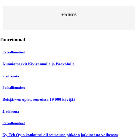
MAINOS
Tuoreimmat
Paikallisuutiset
Kunniamerkit Kivirannalle ja Paavolalle
5. elokuuta
Paikallisuutiset
Reisjärven opistoseuroissa 19 000 kävijää
5. elokuuta
Paikallisuutiset
Ny-Tek Oy:n konkurssi oli seurausta pitkään jatkuneesta vaikeasta