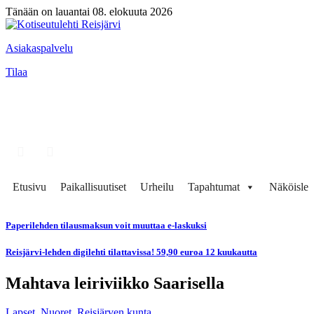
Tänään on lauantai 08. elokuuta 2026
Asiakaspalvelu
Tilaa
Etusivu
Paikallisuutiset
Urheilu
Tapahtumat
Näköisleh
Paperilehden tilausmaksun voit muuttaa e-laskuksi
Reisjärvi-lehden digilehti tilattavissa! 59,90 euroa 12 kuukautta
Mahtava leiriviikko Saarisella
Lapset
,
Nuoret
,
Reisjärven kunta