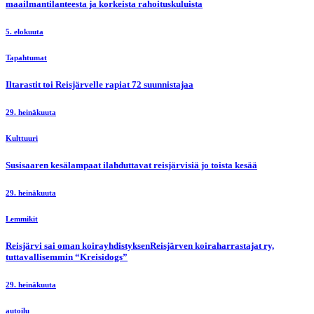
maailmantilanteesta ja korkeista rahoituskuluista
5. elokuuta
Tapahtumat
Iltarastit toi Reisjärvelle rapiat 72 suunnistajaa
29. heinäkuuta
Kulttuuri
Susisaaren kesälampaat ilahduttavat reisjärvisiä jo toista kesää
29. heinäkuuta
Lemmikit
Reisjärvi sai oman koirayhdistyksenReisjärven koiraharrastajat ry,
tuttavallisemmin “Kreisidogs”
29. heinäkuuta
autoilu