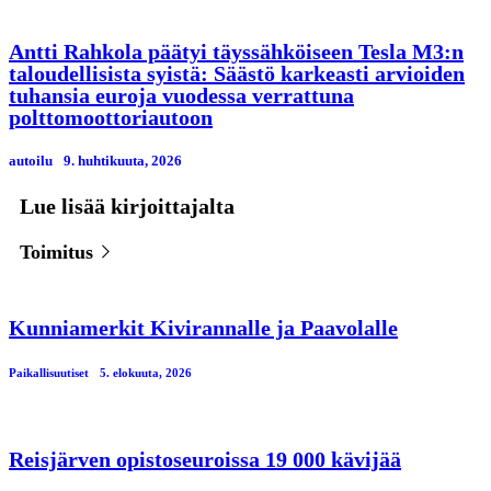
Antti Rahkola päätyi täyssähköiseen Tesla M3:n
taloudellisista syistä: Säästö karkeasti arvioiden
tuhansia euroja vuodessa verrattuna
polttomoottoriautoon
autoilu
9. huhtikuuta, 2026
Lue lisää kirjoittajalta
Toimitus
Kunniamerkit Kivirannalle ja Paavolalle
Paikallisuutiset
5. elokuuta, 2026
Reisjärven opistoseuroissa 19 000 kävijää