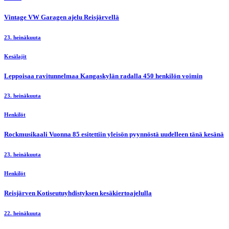
Vintage VW Garagen ajelu Reisjärvellä
23. heinäkuuta
Kesälajit
Leppoisaa ravitunnelmaa Kangaskylän radalla 450 henkilön voimin
23. heinäkuuta
Henkilöt
Rockmusikaali Vuonna 85 esitettiin yleisön pyynnöstä uudelleen tänä kesänä
23. heinäkuuta
Henkilöt
Reisjärven Kotiseutuyhdistyksen kesäkiertoajelulla
22. heinäkuuta