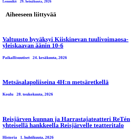
Lemmikit
29. heinäkuuta, 2026
Aiheeseen liittyvää
Valtuusto hyväksyi Kiiskinevan tuulivoimaosa-
yleiskaavan äänin 10-6
Paikallisuutiset
24. kesäkuuta, 2026
Metsäsalapoliiseina 4H:n metsäretkellä
Koulu
28. toukokuuta, 2026
Reisjärven kunnan ja Harrastajateatteri ReTén
yhteisellä hankkeella Reisjärvelle teatteritalo
Historia
1. huhtikuuta, 2026