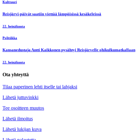
Kulttuuri
Reisjärvi-päivät saatiin viettää lämpöisissä kesäkeleissä
22. heinäkuuta
Politiikka
Kansanedustaja Antti Kaikkonen pysähtyi Reisjärvelle ohikulkumatkallaan
22. heinäkuuta
Ota yhteyttä
Tilaa paperinen lehti itselle tai lahjaksi
Lähetä juttuvinkki
Tee osoitteen muutos
Lähetä ilmoitus
Lähetä lukijan kuva
Lähetä palautetta