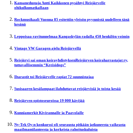
Kansanedustaja Antti Kaikkonen pysähtyi Reisjärvelle
ohikulkumatkallaan
Rockmusikaali Vuonna 85 esitettiin yleisön pyynnöstä uudelleen tänä
kesänä
Leppoisaa ravitunnelmaa Kangaskylän radalla 450 henkilön voimin
Vintage VW Garagen ajelu Reisjärvellä
Reisjärvi sai oman koirayhdistyksenReisjärven koiraharrastajat ry,
tuttavallisemmin “Kreisidogs”
Iltarastit toi Reisjärvelle rapiat 72 suunnistajaa
Susisaaren kesälampaat ilahduttavat reisjärvisiä jo toista kesää
Reisjärven opistoseuroissa 19 000 kävijää
Kunniamerkit Kivirannalle ja Paavolalle
Ny-Tek Oy:n konkurssi oli seurausta pitkään jatkuneesta vaikeasta
maailmantilanteesta ja korkeista rahoituskuluista