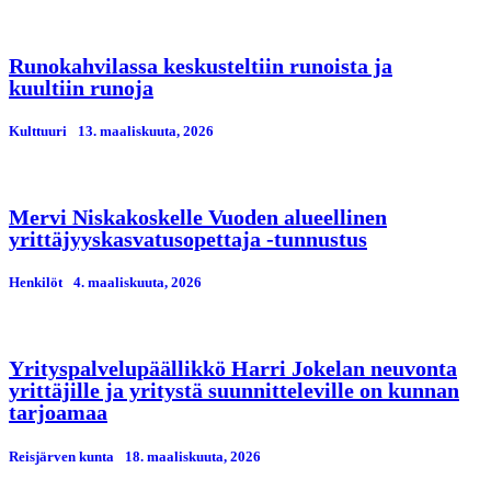
Runokahvilassa keskusteltiin runoista ja
kuultiin runoja
Kulttuuri
13. maaliskuuta, 2026
Mervi Niskakoskelle Vuoden alueellinen
yrittäjyyskasvatusopettaja -tunnustus
Henkilöt
4. maaliskuuta, 2026
Yrityspalvelupäällikkö Harri Jokelan neuvonta
yrittäjille ja yritystä suunnitteleville on kunnan
tarjoamaa
Reisjärven kunta
18. maaliskuuta, 2026