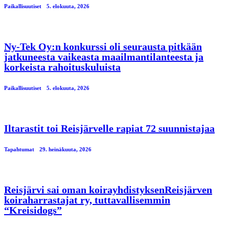
Paikallisuutiset
5. elokuuta, 2026
Ny-Tek Oy:n konkurssi oli seurausta pitkään
jatkuneesta vaikeasta maailmantilanteesta ja
korkeista rahoituskuluista
Paikallisuutiset
5. elokuuta, 2026
Iltarastit toi Reisjärvelle rapiat 72 suunnistajaa
Tapahtumat
29. heinäkuuta, 2026
Reisjärvi sai oman koirayhdistyksenReisjärven
koiraharrastajat ry, tuttavallisemmin
“Kreisidogs”