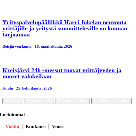
Yrityspalvelupäällikkö Harri Jokelan neuvonta
yrittäjille ja yritystä suunnitteleville on kunnan
tarjoamaa
Reisjärven kunta
18. maaliskuuta, 2026
Kreisjärvi 24h -messut tuovat yrittäjyyden ja
nuoret valokeilaan
Koulu
25. helmikuuta, 2026
kesäleirit
Reisjärven 4H
Reisjärven kunta
Saarisen leirikeskus
Luetuimmat
Viikko
Kuukausi
Vuosi