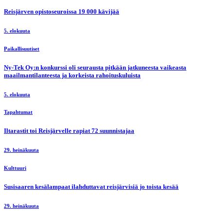
Reisjärven opistoseuroissa 19 000 kävijää
5. elokuuta
Paikallisuutiset
Ny-Tek Oy:n konkurssi oli seurausta pitkään jatkuneesta vaikeasta
maailmantilanteesta ja korkeista rahoituskuluista
5. elokuuta
Tapahtumat
Iltarastit toi Reisjärvelle rapiat 72 suunnistajaa
29. heinäkuuta
Kulttuuri
Susisaaren kesälampaat ilahduttavat reisjärvisiä jo toista kesää
29. heinäkuuta