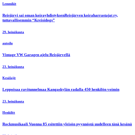
Lemmikit
Reisjärvi sai oman koirayhdistyksenReisjärven koiraharrastajat ry,
tuttavallisemmin “Kreisidogs”
29. heinäkuuta
autoilu
Vintage VW Garagen ajelu Reisjärvellä
23. heinäkuuta
Kesälajit
Leppoisaa ravitunnelmaa Kangaskylän radalla 450 henkilön voimin
23. heinäkuuta
Henkilöt
Rockmusikaali Vuonna 85 esitettiin yleisön pyynnöstä uudelleen tänä kesänä