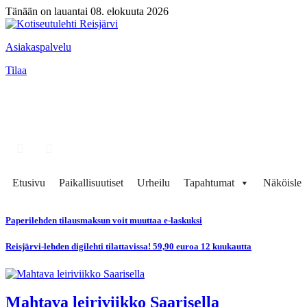
Tänään on lauantai 08. elokuuta 2026
Asiakaspalvelu
Tilaa
Etusivu
Paikallisuutiset
Urheilu
Tapahtumat
Näköisleh
Paperilehden tilausmaksun voit muuttaa e-laskuksi
Reisjärvi-lehden digilehti tilattavissa! 59,90 euroa 12 kuukautta
Mahtava leiriviikko Saarisella