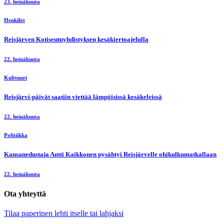
23. heinäkuuta
Henkilöt
Reisjärven Kotiseutuyhdistyksen kesäkiertoajelulla
22. heinäkuuta
Kulttuuri
Reisjärvi-päivät saatiin viettää lämpöisissä kesäkeleissä
22. heinäkuuta
Politiikka
Kansanedustaja Antti Kaikkonen pysähtyi Reisjärvelle ohikulkumatkallaan
22. heinäkuuta
Ota yhteyttä
Tilaa paperinen lehti itselle tai lahjaksi