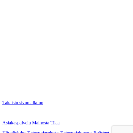
Takaisin sivun alkuun
Asiakaspalvelu
Mainosta
Tilaa
Käyttöehdot
Tietosuojaseloste
Tietosuojakuvaus
Evästeet