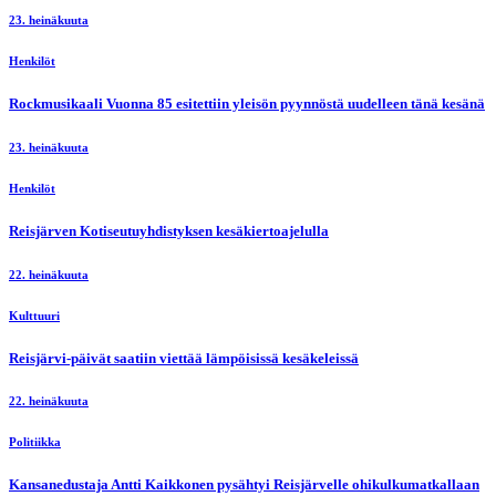
23. heinäkuuta
Henkilöt
Rockmusikaali Vuonna 85 esitettiin yleisön pyynnöstä uudelleen tänä kesänä
23. heinäkuuta
Henkilöt
Reisjärven Kotiseutuyhdistyksen kesäkiertoajelulla
22. heinäkuuta
Kulttuuri
Reisjärvi-päivät saatiin viettää lämpöisissä kesäkeleissä
22. heinäkuuta
Politiikka
Kansanedustaja Antti Kaikkonen pysähtyi Reisjärvelle ohikulkumatkallaan