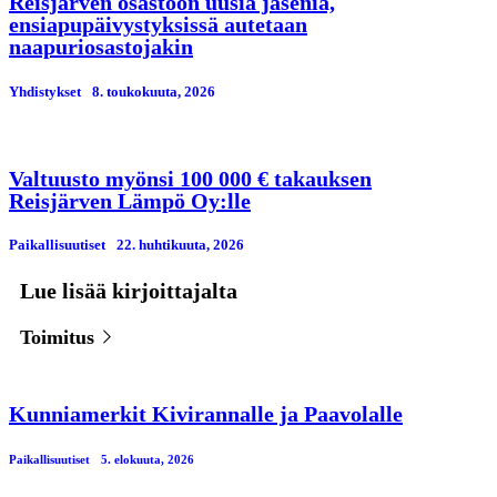
Reisjärven osastoon uusia jäseniä,
ensiapupäivystyksissä autetaan
naapuriosastojakin
Yhdistykset
8. toukokuuta, 2026
Valtuusto myönsi 100 000 € takauksen
Reisjärven Lämpö Oy:lle
Paikallisuutiset
22. huhtikuuta, 2026
Lue lisää kirjoittajalta
Toimitus
Kunniamerkit Kivirannalle ja Paavolalle
Paikallisuutiset
5. elokuuta, 2026