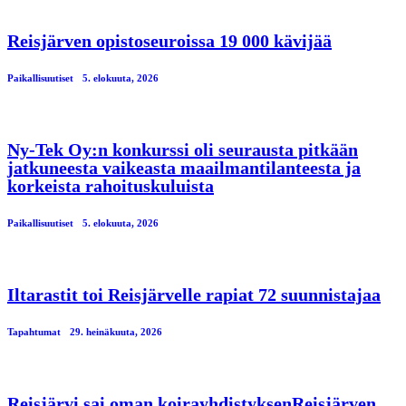
Reisjärven opistoseuroissa 19 000 kävijää
Paikallisuutiset
5. elokuuta, 2026
Ny-Tek Oy:n konkurssi oli seurausta pitkään
jatkuneesta vaikeasta maailmantilanteesta ja
korkeista rahoituskuluista
Paikallisuutiset
5. elokuuta, 2026
Iltarastit toi Reisjärvelle rapiat 72 suunnistajaa
Tapahtumat
29. heinäkuuta, 2026
Reisjärvi sai oman koirayhdistyksenReisjärven