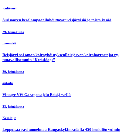
Kulttuuri
Susisaaren kesälampaat ilahduttavat reisjärvisiä jo toista kesää
29. heinäkuuta
Lemmikit
Reisjärvi sai oman koirayhdistyksenReisjärven koiraharrastajat ry,
tuttavallisemmin “Kreisidogs”
29. heinäkuuta
autoilu
Vintage VW Garagen ajelu Reisjärvellä
23. heinäkuuta
Kesälajit
Leppoisaa ravitunnelmaa Kangaskylän radalla 450 henkilön voimin