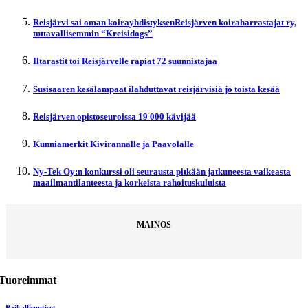
Reisjärvi sai oman koirayhdistyksenReisjärven koiraharrastajat ry,
tuttavallisemmin “Kreisidogs”
Iltarastit toi Reisjärvelle rapiat 72 suunnistajaa
Susisaaren kesälampaat ilahduttavat reisjärvisiä jo toista kesää
Reisjärven opistoseuroissa 19 000 kävijää
Kunniamerkit Kivirannalle ja Paavolalle
Ny-Tek Oy:n konkurssi oli seurausta pitkään jatkuneesta vaikeasta
maailmantilanteesta ja korkeista rahoituskuluista
MAINOS
Tuoreimmat
Paikallisuutiset