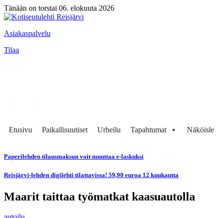
Tänään on torstai 06. elokuuta 2026
Asiakaspalvelu
Tilaa
Etusivu
Paikallisuutiset
Urheilu
Tapahtumat
Näköisleh
Paperilehden tilausmaksun voit muuttaa e-laskuksi
Reisjärvi-lehden digilehti tilattavissa! 59,90 euroa 12 kuukautta
Maarit taittaa työmatkat kaasuautolla
autoilu