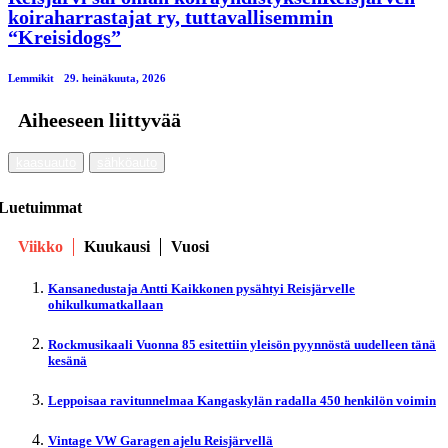
koiraharrastajat ry, tuttavallisemmin
“Kreisidogs”
Lemmikit
29. heinäkuuta, 2026
Aiheeseen liittyvää
kaasuauto
sähköauto
Luetuimmat
Viikko
Kuukausi
Vuosi
Kansanedustaja Antti Kaikkonen pysähtyi Reisjärvelle
ohikulkumatkallaan
Rockmusikaali Vuonna 85 esitettiin yleisön pyynnöstä uudelleen tänä
kesänä
Leppoisaa ravitunnelmaa Kangaskylän radalla 450 henkilön voimin
Vintage VW Garagen ajelu Reisjärvellä