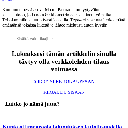
Kumpuniemessä asuva Maarit Paloranta on tyytyväinen
kaasuautoon, jolla noin 80 kilometrin edestakainen työmatka
Toholammille taittuu kivasti kaasulla. Tepa-koira seuraa herkeämättä
emäntänsä jokaista liikettä ja lähtee mieluusti auton kyytiin.
Sisältö vain tilaajille
Lukeaksesi tämän artikkelin sinulla
täytyy olla verkkolehden tilaus
voimassa
SIIRRY VERKKOKAUPPAAN
KIRJAUDU SISÄÄN
Luitko jo nämä jutut?
Kunta ottimääräala lahjoituksen kiitollisuudella