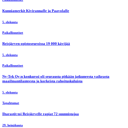
Kunniamerkit Kivirannalle ja Paavolalle
5. elokuuta
Paikallisuutiset
Reisjärven opistoseuroissa 19 000 kävijää
5. elokuuta
Paikallisuutiset
Ny-Tek Oy:n konkurssi oli seurausta pitkään jatkuneesta vaikeasta
maailmantilanteesta ja korkeista rahoituskuluista
5. elokuuta
Tapahtumat
Iltarastit toi Reisjärvelle rapiat 72 suunnistajaa
29. heinäkuuta