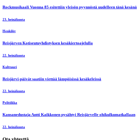
Rockmusikaali Vuonna 85 esitettiin yleisön pyynnöstä uudelleen tänä kesänä
23. heinäkuuta
Henkilöt
Reisjärven Kotiseutuyhdistyksen kesäkiertoajelulla
22. heinäkuuta
Kulttuuri
Reisjärvi-päivät saatiin viettää lämpöisissä kesäkeleissä
22. heinäkuuta
Politiikka
Kansanedustaja Antti Kaikkonen pysähtyi Reisjärvelle ohikulkumatkallaan
22. heinäkuuta
Ota yhteyttä