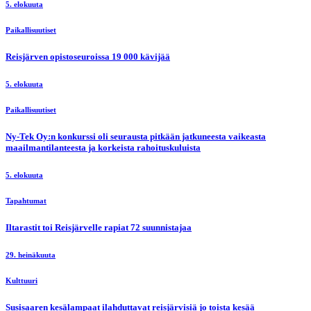
5. elokuuta
Paikallisuutiset
Reisjärven opistoseuroissa 19 000 kävijää
5. elokuuta
Paikallisuutiset
Ny-Tek Oy:n konkurssi oli seurausta pitkään jatkuneesta vaikeasta
maailmantilanteesta ja korkeista rahoituskuluista
5. elokuuta
Tapahtumat
Iltarastit toi Reisjärvelle rapiat 72 suunnistajaa
29. heinäkuuta
Kulttuuri
Susisaaren kesälampaat ilahduttavat reisjärvisiä jo toista kesää