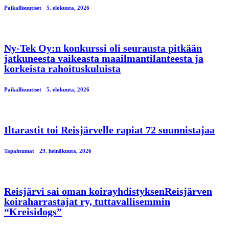
Paikallisuutiset
5. elokuuta, 2026
Ny-Tek Oy:n konkurssi oli seurausta pitkään
jatkuneesta vaikeasta maailmantilanteesta ja
korkeista rahoituskuluista
Paikallisuutiset
5. elokuuta, 2026
Iltarastit toi Reisjärvelle rapiat 72 suunnistajaa
Tapahtumat
29. heinäkuuta, 2026
Reisjärvi sai oman koirayhdistyksenReisjärven
koiraharrastajat ry, tuttavallisemmin
“Kreisidogs”