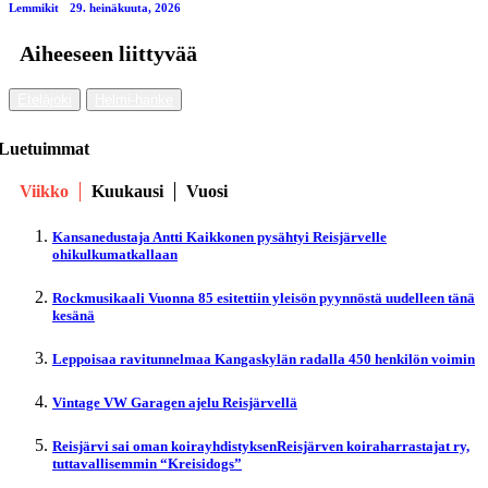
Lemmikit
29. heinäkuuta, 2026
Aiheeseen liittyvää
Eteläjoki
Helmi-hanke
Luetuimmat
Viikko
Kuukausi
Vuosi
Kansanedustaja Antti Kaikkonen pysähtyi Reisjärvelle
ohikulkumatkallaan
Rockmusikaali Vuonna 85 esitettiin yleisön pyynnöstä uudelleen tänä
kesänä
Leppoisaa ravitunnelmaa Kangaskylän radalla 450 henkilön voimin
Vintage VW Garagen ajelu Reisjärvellä
Reisjärvi sai oman koirayhdistyksenReisjärven koiraharrastajat ry,
tuttavallisemmin “Kreisidogs”