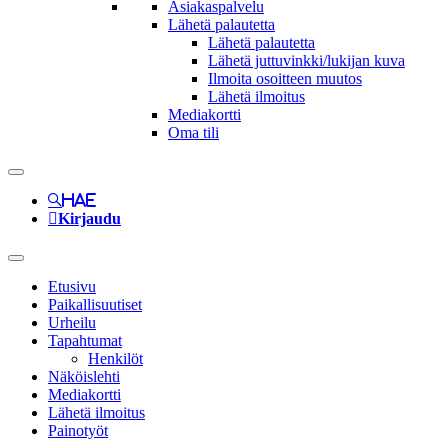
Asiakaspalvelu
Lähetä palautetta
Lähetä palautetta
Lähetä juttuvinkki/lukijan kuva
Ilmoita osoitteen muutos
Lähetä ilmoitus
Mediakortti
Oma tili
Hae
Kirjaudu
Etusivu
Paikallisuutiset
Urheilu
Tapahtumat
Henkilöt
Näköislehti
Mediakortti
Lähetä ilmoitus
Painotyöt