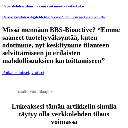
Paperilehden tilausmaksun voit muuttaa e-laskuksi
Reisjärvi-lehden digilehti tilattavissa! 59,90 euroa 12 kuukautta
Missä mennään BBS-Bioactive? “Emme
saaneet tuotehyväksyntää, kuten
odotimme, nyt keskitymme tilanteen
selvittämiseen ja erilaisten
mahdollisuuksien kartoittamiseen”
Paikallisuutiset
,
Uutiset
Sisältö vain tilaajille
Lukeaksesi tämän artikkelin sinulla
täytyy olla verkkolehden tilaus
voimassa