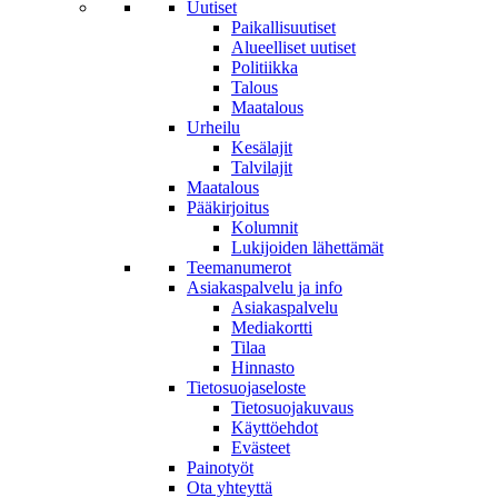
Uutiset
Paikallisuutiset
Alueelliset uutiset
Politiikka
Talous
Maatalous
Urheilu
Kesälajit
Talvilajit
Maatalous
Pääkirjoitus
Kolumnit
Lukijoiden lähettämät
Teemanumerot
Asiakaspalvelu ja info
Asiakaspalvelu
Mediakortti
Tilaa
Hinnasto
Tietosuojaseloste
Tietosuojakuvaus
Käyttöehdot
Evästeet
Painotyöt
Ota yhteyttä