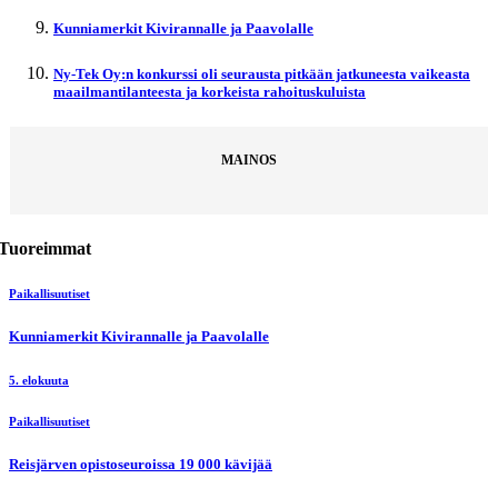
Kunniamerkit Kivirannalle ja Paavolalle
Ny-Tek Oy:n konkurssi oli seurausta pitkään jatkuneesta vaikeasta
maailmantilanteesta ja korkeista rahoituskuluista
MAINOS
Tuoreimmat
Paikallisuutiset
Kunniamerkit Kivirannalle ja Paavolalle
5. elokuuta
Paikallisuutiset
Reisjärven opistoseuroissa 19 000 kävijää