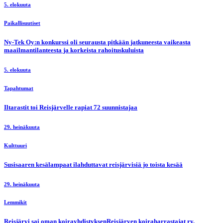
5. elokuuta
Paikallisuutiset
Ny-Tek Oy:n konkurssi oli seurausta pitkään jatkuneesta vaikeasta
maailmantilanteesta ja korkeista rahoituskuluista
5. elokuuta
Tapahtumat
Iltarastit toi Reisjärvelle rapiat 72 suunnistajaa
29. heinäkuuta
Kulttuuri
Susisaaren kesälampaat ilahduttavat reisjärvisiä jo toista kesää
29. heinäkuuta
Lemmikit
Reisjärvi sai oman koirayhdistyksenReisjärven koiraharrastajat ry,