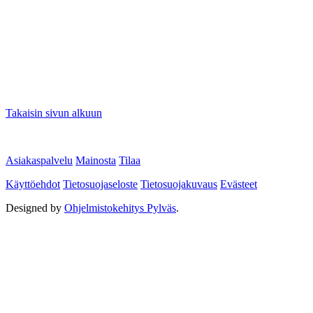
Takaisin sivun alkuun
Asiakaspalvelu
Mainosta
Tilaa
Käyttöehdot
Tietosuojaseloste
Tietosuojakuvaus
Evästeet
Designed by
Ohjelmistokehitys Pylväs
.