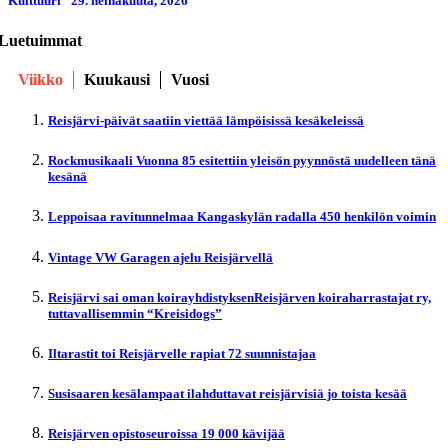
Kulttuuri
29. heinäkuuta, 2026
Luetuimmat
Viikko
Kuukausi
Vuosi
Reisjärvi-päivät saatiin viettää lämpöisissä kesäkeleissä
Rockmusikaali Vuonna 85 esitettiin yleisön pyynnöstä uudelleen tänä
kesänä
Leppoisaa ravitunnelmaa Kangaskylän radalla 450 henkilön voimin
Vintage VW Garagen ajelu Reisjärvellä
Reisjärvi sai oman koirayhdistyksenReisjärven koiraharrastajat ry,
tuttavallisemmin “Kreisidogs”
Iltarastit toi Reisjärvelle rapiat 72 suunnistajaa
Susisaaren kesälampaat ilahduttavat reisjärvisiä jo toista kesää
Reisjärven opistoseuroissa 19 000 kävijää