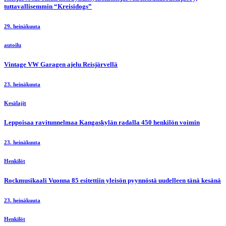
tuttavallisemmin “Kreisidogs”
29. heinäkuuta
autoilu
Vintage VW Garagen ajelu Reisjärvellä
23. heinäkuuta
Kesälajit
Leppoisaa ravitunnelmaa Kangaskylän radalla 450 henkilön voimin
23. heinäkuuta
Henkilöt
Rockmusikaali Vuonna 85 esitettiin yleisön pyynnöstä uudelleen tänä kesänä
23. heinäkuuta
Henkilöt