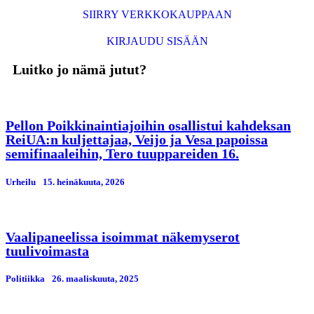
SIIRRY VERKKOKAUPPAAN
KIRJAUDU SISÄÄN
Luitko jo nämä jutut?
Pellon Poikkinaintiajoihin osallistui kahdeksan
ReiUA:n kuljettajaa, Veijo ja Vesa papoissa
semifinaaleihin, Tero tuuppareiden 16.
Urheilu
15. heinäkuuta, 2026
Vaalipaneelissa isoimmat näkemyserot
tuulivoimasta
Politiikka
26. maaliskuuta, 2025