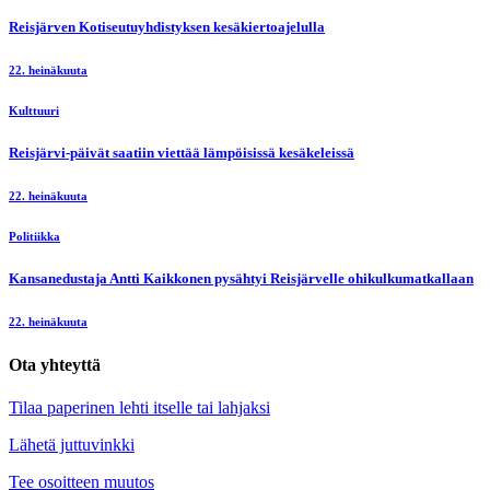
Reisjärven Kotiseutuyhdistyksen kesäkiertoajelulla
22. heinäkuuta
Kulttuuri
Reisjärvi-päivät saatiin viettää lämpöisissä kesäkeleissä
22. heinäkuuta
Politiikka
Kansanedustaja Antti Kaikkonen pysähtyi Reisjärvelle ohikulkumatkallaan
22. heinäkuuta
Ota yhteyttä
Tilaa paperinen lehti itselle tai lahjaksi
Lähetä juttuvinkki
Tee osoitteen muutos