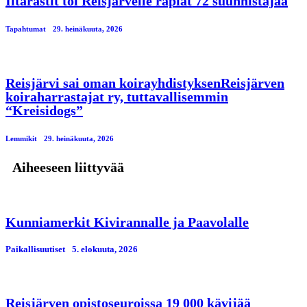
Iltarastit toi Reisjärvelle rapiat 72 suunnistajaa
Tapahtumat
29. heinäkuuta, 2026
Reisjärvi sai oman koirayhdistyksenReisjärven
koiraharrastajat ry, tuttavallisemmin
“Kreisidogs”
Lemmikit
29. heinäkuuta, 2026
Aiheeseen liittyvää
Kunniamerkit Kivirannalle ja Paavolalle
Paikallisuutiset
5. elokuuta, 2026
Reisjärven opistoseuroissa 19 000 kävijää