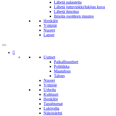
Lähetä palautetta
Lähetä juttuvinkki/lukijan kuva
Lähetä ilmoitus
Ilmoita osoitteen muutos
Henkilöt
Yrittäjät
Nuoret
Lapset
Uutiset
Paikallisuutiset
Politiikka
Maatalous
Talous
Nuoret
Yrittäjät
Urheilu
Kulttuuri
Henkilöt
Tapahtumat
Lukijoilta
Näköislehti