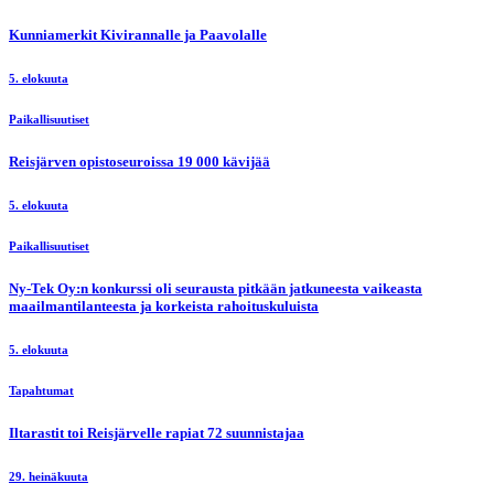
Kunniamerkit Kivirannalle ja Paavolalle
5. elokuuta
Paikallisuutiset
Reisjärven opistoseuroissa 19 000 kävijää
5. elokuuta
Paikallisuutiset
Ny-Tek Oy:n konkurssi oli seurausta pitkään jatkuneesta vaikeasta
maailmantilanteesta ja korkeista rahoituskuluista
5. elokuuta
Tapahtumat
Iltarastit toi Reisjärvelle rapiat 72 suunnistajaa
29. heinäkuuta