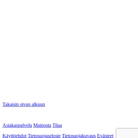
Takaisin sivun alkuun
Asiakaspalvelu
Mainosta
Tilaa
Käyttöehdot
Tietosuojaseloste
Tietosuojakuvaus
Evästeet