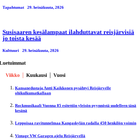
Tapahtumat
29. heinäkuuta, 2026
Susisaaren kesälampaat ilahduttavat reisjärvisiä
jo toista kesää
Kulttuuri
29. heinäkuuta, 2026
Luetuimmat
Viikko
Kuukausi
Vuosi
Kansanedustaja Antti Kaikkonen pysähtyi Reisjärvelle
ohikulkumatkallaan
Rockmusikaali Vuonna 85 esitettiin yleisön pyynnöstä uudelleen tänä
kesänä
Leppoisaa ravitunnelmaa Kangaskylän radalla 450 henkilön voimin
Vintage VW Garagen ajelu Reisjärvellä