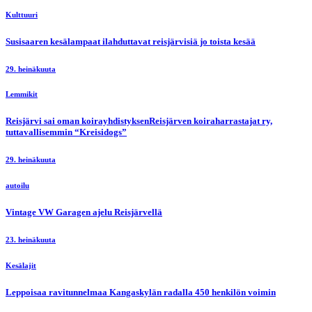
Kulttuuri
Susisaaren kesälampaat ilahduttavat reisjärvisiä jo toista kesää
29. heinäkuuta
Lemmikit
Reisjärvi sai oman koirayhdistyksenReisjärven koiraharrastajat ry,
tuttavallisemmin “Kreisidogs”
29. heinäkuuta
autoilu
Vintage VW Garagen ajelu Reisjärvellä
23. heinäkuuta
Kesälajit
Leppoisaa ravitunnelmaa Kangaskylän radalla 450 henkilön voimin