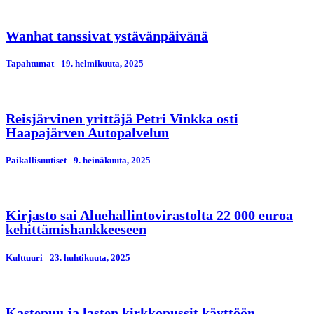
Wanhat tanssivat ystävänpäivänä
Tapahtumat
19. helmikuuta, 2025
Reisjärvinen yrittäjä Petri Vinkka osti
Haapajärven Autopalvelun
Paikallisuutiset
9. heinäkuuta, 2025
Kirjasto sai Aluehallintovirastolta 22 000 euroa
kehittämishankkeeseen
Kulttuuri
23. huhtikuuta, 2025
Kastepuu ja lasten kirkkopussit käyttöön