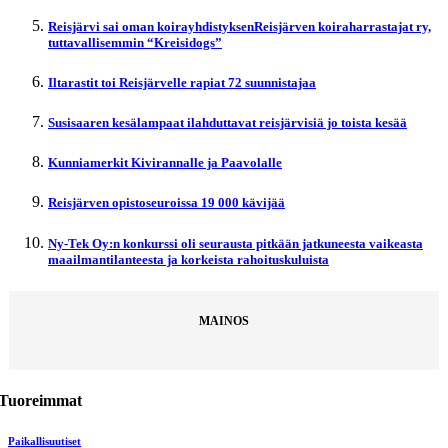
Reisjärvi sai oman koirayhdistyksenReisjärven koiraharrastajat ry,
tuttavallisemmin “Kreisidogs”
Iltarastit toi Reisjärvelle rapiat 72 suunnistajaa
Susisaaren kesälampaat ilahduttavat reisjärvisiä jo toista kesää
Kunniamerkit Kivirannalle ja Paavolalle
Reisjärven opistoseuroissa 19 000 kävijää
Ny-Tek Oy:n konkurssi oli seurausta pitkään jatkuneesta vaikeasta
maailmantilanteesta ja korkeista rahoituskuluista
MAINOS
Tuoreimmat
Paikallisuutiset