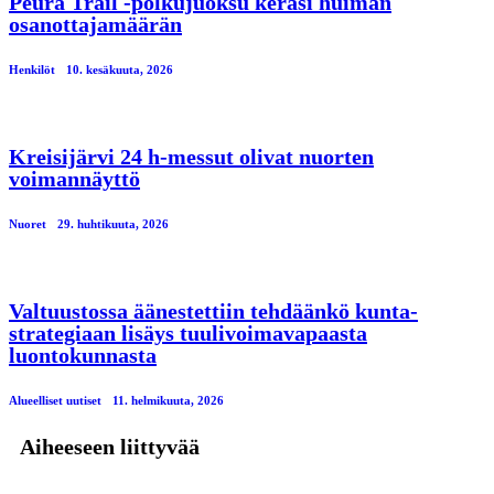
Peura Trail -polkujuoksu keräsi huiman
osanottajamäärän
Henkilöt
10. kesäkuuta, 2026
Kreisijärvi 24 h-messut olivat nuorten
voimannäyttö
Nuoret
29. huhtikuuta, 2026
Valtuustossa äänestettiin tehdäänkö kunta-
strategiaan lisäys tuulivoimavapaasta
luontokunnasta
Alueelliset uutiset
11. helmikuuta, 2026
Aiheeseen liittyvää