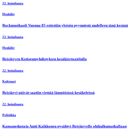
23. heinäkuuta
Henkilöt
Rockmusikaali Vuonna 85 esitettiin yleisön pyynnöstä uudelleen tänä kesänä
23. heinäkuuta
Henkilöt
Reisjärven Kotiseutuyhdistyksen kesäkiertoajelulla
22. heinäkuuta
Kulttuuri
Reisjärvi-päivät saatiin viettää lämpöisissä kesäkeleissä
22. heinäkuuta
Politiikka
Kansanedustaja Antti Kaikkonen pysähtyi Reisjärvelle ohikulkumatkallaan