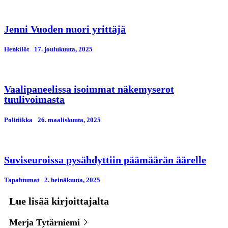
Jenni Vuoden nuori yrittäjä
Henkilöt
17. јoulukuuta, 2025
Vaalipaneelissa isoimmat näkemyserot
tuulivoimasta
Politiikka
26. maaliskuuta, 2025
Suviseuroissa pysähdyttiin päämäärän äärelle
Tapahtumat
2. heinäkuuta, 2025
Lue lisää kirjoittajalta
Merja Tytärniemi