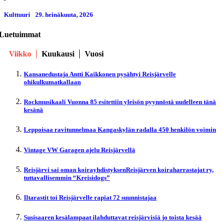
Kulttuuri
29. heinäkuuta, 2026
Luetuimmat
Viikko
Kuukausi
Vuosi
Kansanedustaja Antti Kaikkonen pysähtyi Reisjärvelle
ohikulkumatkallaan
Rockmusikaali Vuonna 85 esitettiin yleisön pyynnöstä uudelleen tänä
kesänä
Leppoisaa ravitunnelmaa Kangaskylän radalla 450 henkilön voimin
Vintage VW Garagen ajelu Reisjärvellä
Reisjärvi sai oman koirayhdistyksenReisjärven koiraharrastajat ry,
tuttavallisemmin “Kreisidogs”
Iltarastit toi Reisjärvelle rapiat 72 suunnistajaa
Susisaaren kesälampaat ilahduttavat reisjärvisiä jo toista kesää