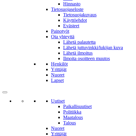
Hinnasto
Tietosuojaseloste
Tietosuojakuvaus
Käyttöehdot
Evästeet
Painotyöt
Ota yhteyttä
Lähetä palautetta
Lähetä juttuvinkki/lukijan kuva
Lähetä ilmoitus
Ilmoita osoitteen muutos
Henkilöt
Yrittäjät
Nuoret
Lapset
Uutiset
Paikallisuutiset
Politiikka
Maatalous
Talous
Nuoret
Yrittäjät