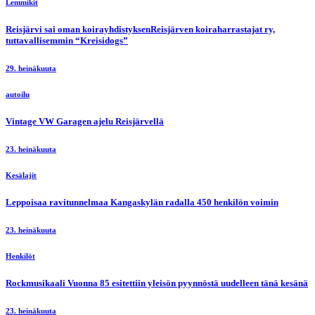
Lemmikit
Reisjärvi sai oman koirayhdistyksenReisjärven koiraharrastajat ry,
tuttavallisemmin “Kreisidogs”
29. heinäkuuta
autoilu
Vintage VW Garagen ajelu Reisjärvellä
23. heinäkuuta
Kesälajit
Leppoisaa ravitunnelmaa Kangaskylän radalla 450 henkilön voimin
23. heinäkuuta
Henkilöt
Rockmusikaali Vuonna 85 esitettiin yleisön pyynnöstä uudelleen tänä kesänä
23. heinäkuuta