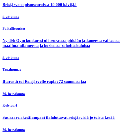
Reisjärven opistoseuroissa 19 000 kävijää
5. elokuuta
Paikallisuutiset
Ny-Tek Oy:n konkurssi oli seurausta pitkään jatkuneesta vaikeasta
maailmantilanteesta ja korkeista rahoituskuluista
5. elokuuta
Tapahtumat
Iltarastit toi Reisjärvelle rapiat 72 suunnistajaa
29. heinäkuuta
Kulttuuri
Susisaaren kesälampaat ilahduttavat reisjärvisiä jo toista kesää
29. heinäkuuta