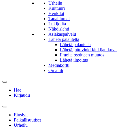
Urheilu
Kulttuuri
Henkilöt
Tapahtumat
Lukijoilta
Näköislehti
Asiakaspalvelu
Lähetä palautetta
Lähetä palautetta
Lähetä juttuvinkki/lukijan kuva
Ilmoita osoitteen muutos
Lähetä ilmoitus
Mediakortti
Oma tili
Hae
Kirjaudu
Etusivu
Paikallisuutiset
Urheilu