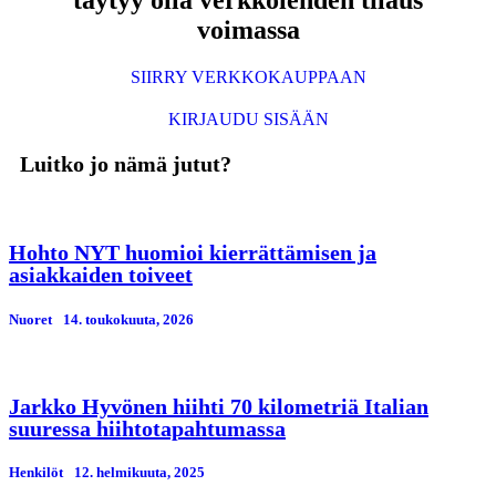
täytyy olla verkkolehden tilaus
voimassa
SIIRRY VERKKOKAUPPAAN
KIRJAUDU SISÄÄN
Luitko jo nämä jutut?
Hohto NYT huomioi kierrättämisen ja
asiakkaiden toiveet
Nuoret
14. toukokuuta, 2026
Jarkko Hyvönen hiihti 70 kilometriä Italian
suuressa hiihtotapahtumassa
Henkilöt
12. helmikuuta, 2025