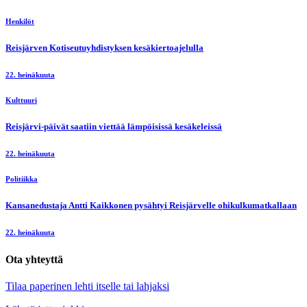
Henkilöt
Reisjärven Kotiseutuyhdistyksen kesäkiertoajelulla
22. heinäkuuta
Kulttuuri
Reisjärvi-päivät saatiin viettää lämpöisissä kesäkeleissä
22. heinäkuuta
Politiikka
Kansanedustaja Antti Kaikkonen pysähtyi Reisjärvelle ohikulkumatkallaan
22. heinäkuuta
Ota yhteyttä
Tilaa paperinen lehti itselle tai lahjaksi