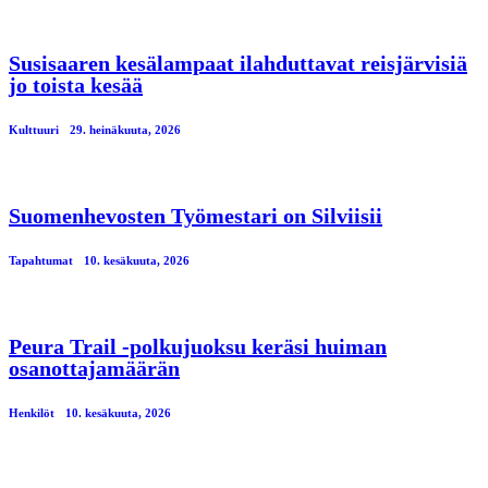
Susisaaren kesälampaat ilahduttavat reisjärvisiä
jo toista kesää
Kulttuuri
29. heinäkuuta, 2026
Suomenhevosten Työmestari on Silviisii
Tapahtumat
10. kesäkuuta, 2026
Peura Trail -polkujuoksu keräsi huiman
osanottajamäärän
Henkilöt
10. kesäkuuta, 2026