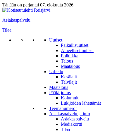
Tänään on perjantai 07. elokuuta 2026
Asiakaspalvelu
Tilaa
Uutiset
Paikallisuutiset
Alueelliset uutiset
Politiikka
Talous
Maatalous
Urheilu
Kesälajit
Talvilajit
Maatalous
Pääkirjoitus
Kolumnit
Lukijoiden lähettämät
Teemanumerot
Asiakaspalvelu ja info
Asiakaspalvelu
Mediakortti
Tilaa