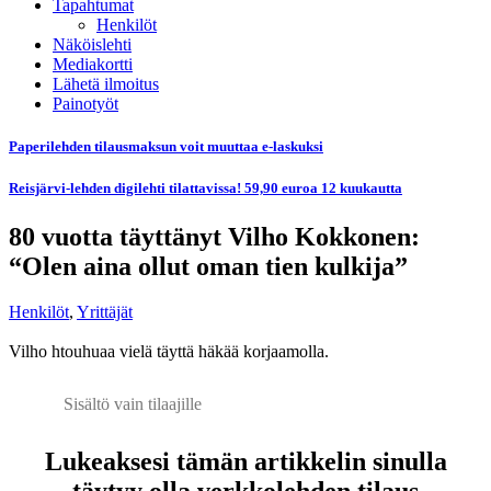
Tapahtumat
Henkilöt
Näköislehti
Mediakortti
Lähetä ilmoitus
Painotyöt
Paperilehden tilausmaksun voit muuttaa e-laskuksi
Reisjärvi-lehden digilehti tilattavissa! 59,90 euroa 12 kuukautta
80 vuotta täyttänyt Vilho Kokkonen:
“Olen aina ollut oman tien kulkija”
Henkilöt
,
Yrittäjät
Vilho htouhuaa vielä täyttä häkää korjaamolla.
Sisältö vain tilaajille
Lukeaksesi tämän artikkelin sinulla