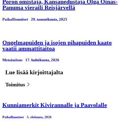
Poron omistaja, Kansanedustaja Olga Oinas-
Panuma vieraili Reisjärvellä
Paikallisuutiset
29. tammikuuta, 2025
Ongelmapuiden ja isojen pihapuiden kaato
vaatii ammattitaitoa
Metsätalous
17. huhtikuuta, 2026
Lue lisää kirjoittajalta
Toimitus
Kunniamerkit Kivirannalle ja Paavolalle
Paikallisuutiset
5. elokuuta, 2026