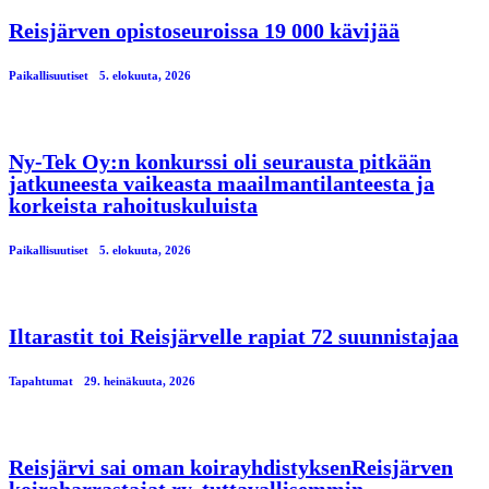
Reisjärven opistoseuroissa 19 000 kävijää
Paikallisuutiset
5. elokuuta, 2026
Ny-Tek Oy:n konkurssi oli seurausta pitkään
jatkuneesta vaikeasta maailmantilanteesta ja
korkeista rahoituskuluista
Paikallisuutiset
5. elokuuta, 2026
Iltarastit toi Reisjärvelle rapiat 72 suunnistajaa
Tapahtumat
29. heinäkuuta, 2026
Reisjärvi sai oman koirayhdistyksenReisjärven
koiraharrastajat ry, tuttavallisemmin