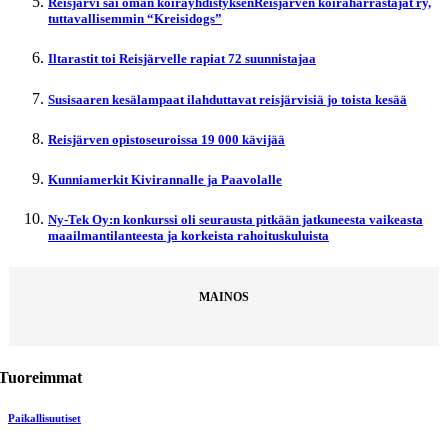
Reisjärvi sai oman koirayhdistyksenReisjärven koiraharrastajat ry,
tuttavallisemmin “Kreisidogs”
Iltarastit toi Reisjärvelle rapiat 72 suunnistajaa
Susisaaren kesälampaat ilahduttavat reisjärvisiä jo toista kesää
Reisjärven opistoseuroissa 19 000 kävijää
Kunniamerkit Kivirannalle ja Paavolalle
Ny-Tek Oy:n konkurssi oli seurausta pitkään jatkuneesta vaikeasta
maailmantilanteesta ja korkeista rahoituskuluista
MAINOS
Tuoreimmat
Paikallisuutiset