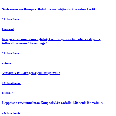
Susisaaren kesälampaat ilahduttavat reisjärvisiä jo toista kesää
29. heinäkuuta
Lemmikit
Reisjärvi sai oman koirayhdistyksenReisjärven koiraharrastajat ry,
tuttavallisemmin “Kreisidogs”
29. heinäkuuta
autoilu
Vintage VW Garagen ajelu Reisjärvellä
23. heinäkuuta
Kesälajit
Leppoisaa ravitunnelmaa Kangaskylän radalla 450 henkilön voimin
23. heinäkuuta