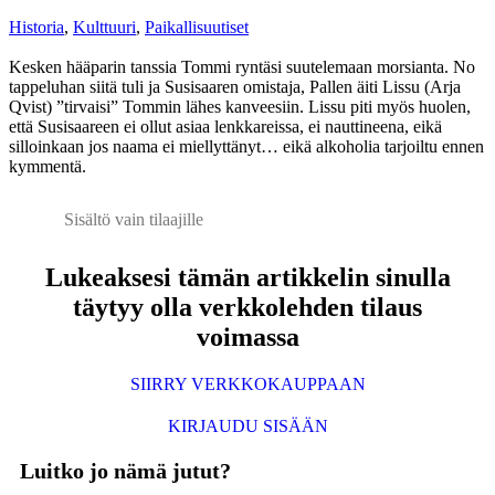
Historia
,
Kulttuuri
,
Paikallisuutiset
Kesken hääparin tanssia Tommi ryntäsi suutelemaan morsianta. No
tappeluhan siitä tuli ja Susisaaren omistaja, Pallen äiti Lissu (Arja
Qvist) ”tirvaisi” Tommin lähes kanveesiin. Lissu piti myös huolen,
että Susisaareen ei ollut asiaa lenkkareissa, ei nauttineena, eikä
silloinkaan jos naama ei miellyttänyt… eikä alkoholia tarjoiltu ennen
kymmentä.
Sisältö vain tilaajille
Lukeaksesi tämän artikkelin sinulla
täytyy olla verkkolehden tilaus
voimassa
SIIRRY VERKKOKAUPPAAN
KIRJAUDU SISÄÄN
Luitko jo nämä jutut?