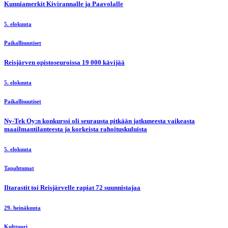
Kunniamerkit Kivirannalle ja Paavolalle
5. elokuuta
Paikallisuutiset
Reisjärven opistoseuroissa 19 000 kävijää
5. elokuuta
Paikallisuutiset
Ny-Tek Oy:n konkurssi oli seurausta pitkään jatkuneesta vaikeasta
maailmantilanteesta ja korkeista rahoituskuluista
5. elokuuta
Tapahtumat
Iltarastit toi Reisjärvelle rapiat 72 suunnistajaa
29. heinäkuuta
Kulttuuri