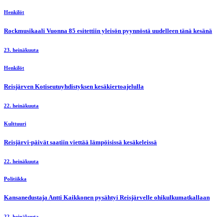
Henkilöt
Rockmusikaali Vuonna 85 esitettiin yleisön pyynnöstä uudelleen tänä kesänä
23. heinäkuuta
Henkilöt
Reisjärven Kotiseutuyhdistyksen kesäkiertoajelulla
22. heinäkuuta
Kulttuuri
Reisjärvi-päivät saatiin viettää lämpöisissä kesäkeleissä
22. heinäkuuta
Politiikka
Kansanedustaja Antti Kaikkonen pysähtyi Reisjärvelle ohikulkumatkallaan
22. heinäkuuta