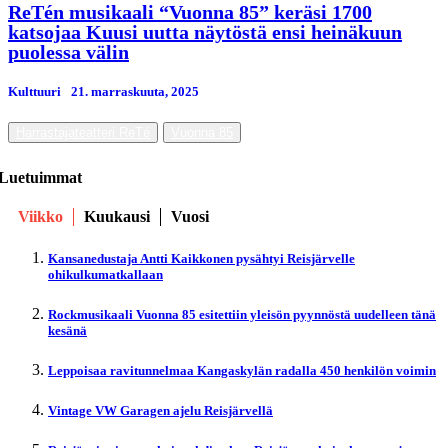
ReTén musikaali “Vuonna 85” keräsi 1700
katsojaa Kuusi uutta näytöstä ensi heinäkuun
puolessa välin
Kulttuuri
21. marraskuuta, 2025
Harrastajateatteri ReTé
Vuonna 85
Luetuimmat
Viikko
Kuukausi
Vuosi
Kansanedustaja Antti Kaikkonen pysähtyi Reisjärvelle
ohikulkumatkallaan
Rockmusikaali Vuonna 85 esitettiin yleisön pyynnöstä uudelleen tänä
kesänä
Leppoisaa ravitunnelmaa Kangaskylän radalla 450 henkilön voimin
Vintage VW Garagen ajelu Reisjärvellä