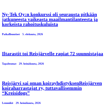
Ny-Tek Oy:n konkurssi oli seurausta pitkään
jatkuneesta vaikeasta maailmantilanteesta ja
korkeista rahoituskuluista
Paikallisuutiset
5. elokuuta, 2026
Iltarastit toi Reisjärvelle rapiat 72 suunnistajaa
Tapahtumat
29. heinäkuuta, 2026
Reisjärvi sai oman koirayhdistyksenReisjärven
koiraharrastajat ry, tuttavallisemmin
“Kreisidogs”
Lemmikit
29. heinäkuuta, 2026