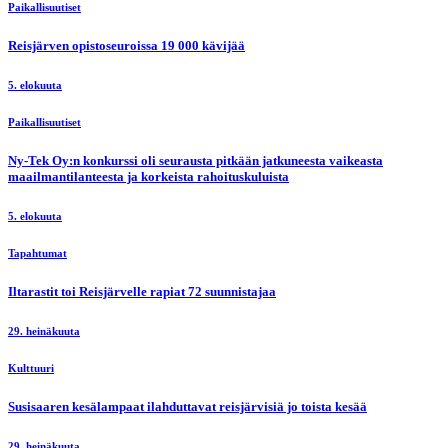
Paikallisuutiset
Reisjärven opistoseuroissa 19 000 kävijää
5. elokuuta
Paikallisuutiset
Ny-Tek Oy:n konkurssi oli seurausta pitkään jatkuneesta vaikeasta
maailmantilanteesta ja korkeista rahoituskuluista
5. elokuuta
Tapahtumat
Iltarastit toi Reisjärvelle rapiat 72 suunnistajaa
29. heinäkuuta
Kulttuuri
Susisaaren kesälampaat ilahduttavat reisjärvisiä jo toista kesää
29. heinäkuuta