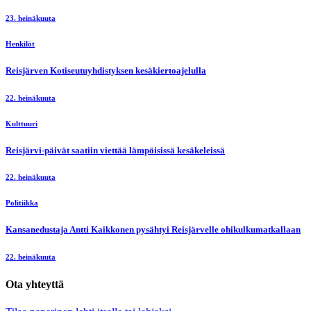
23. heinäkuuta
Henkilöt
Reisjärven Kotiseutuyhdistyksen kesäkiertoajelulla
22. heinäkuuta
Kulttuuri
Reisjärvi-päivät saatiin viettää lämpöisissä kesäkeleissä
22. heinäkuuta
Politiikka
Kansanedustaja Antti Kaikkonen pysähtyi Reisjärvelle ohikulkumatkallaan
22. heinäkuuta
Ota yhteyttä