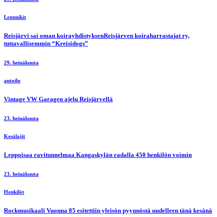
Lemmikit
Reisjärvi sai oman koirayhdistyksenReisjärven koiraharrastajat ry,
tuttavallisemmin “Kreisidogs”
29. heinäkuuta
autoilu
Vintage VW Garagen ajelu Reisjärvellä
23. heinäkuuta
Kesälajit
Leppoisaa ravitunnelmaa Kangaskylän radalla 450 henkilön voimin
23. heinäkuuta
Henkilöt
Rockmusikaali Vuonna 85 esitettiin yleisön pyynnöstä uudelleen tänä kesänä