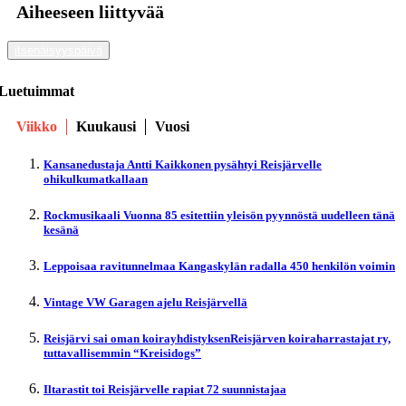
Aiheeseen liittyvää
itsenäisyyspäivä
Luetuimmat
Viikko
Kuukausi
Vuosi
Kansanedustaja Antti Kaikkonen pysähtyi Reisjärvelle
ohikulkumatkallaan
Rockmusikaali Vuonna 85 esitettiin yleisön pyynnöstä uudelleen tänä
kesänä
Leppoisaa ravitunnelmaa Kangaskylän radalla 450 henkilön voimin
Vintage VW Garagen ajelu Reisjärvellä
Reisjärvi sai oman koirayhdistyksenReisjärven koiraharrastajat ry,
tuttavallisemmin “Kreisidogs”
Iltarastit toi Reisjärvelle rapiat 72 suunnistajaa