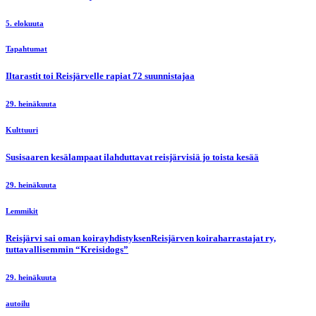
5. elokuuta
Tapahtumat
Iltarastit toi Reisjärvelle rapiat 72 suunnistajaa
29. heinäkuuta
Kulttuuri
Susisaaren kesälampaat ilahduttavat reisjärvisiä jo toista kesää
29. heinäkuuta
Lemmikit
Reisjärvi sai oman koirayhdistyksenReisjärven koiraharrastajat ry,
tuttavallisemmin “Kreisidogs”
29. heinäkuuta
autoilu