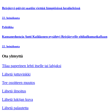
Reisjärvi-päivät saatiin viettää lämpöisissä kesäkeleissä
22. heinäkuuta
Politiikka
Kansanedustaja Antti Kaikkonen pysähtyi Reisjärvelle ohikulkumatkallaan
22. heinäkuuta
Ota yhteyttä
Tilaa paperinen lehti itselle tai lahjaksi
Lähetä juttuvinkki
Tee osoitteen muutos
Lähetä ilmoitus
Lähetä lukijan kuva
Lähetä palautetta