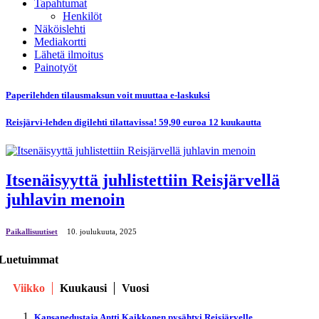
Tapahtumat
Henkilöt
Näköislehti
Mediakortti
Lähetä ilmoitus
Painotyöt
Paperilehden tilausmaksun voit muuttaa e-laskuksi
Reisjärvi-lehden digilehti tilattavissa! 59,90 euroa 12 kuukautta
Itsenäisyyttä juhlistettiin Reisjärvellä
juhlavin menoin
Paikallisuutiset
10. јoulukuuta, 2025
Luetuimmat
Viikko
Kuukausi
Vuosi
Kansanedustaja Antti Kaikkonen pysähtyi Reisjärvelle