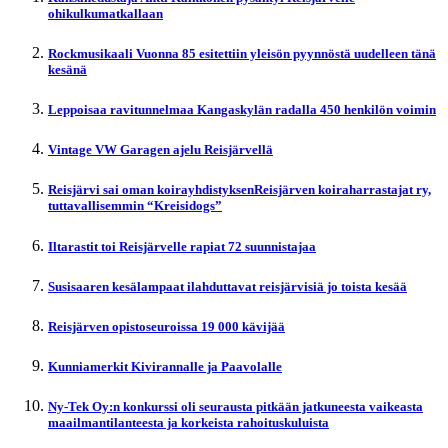
ohikulkumatkallaan
Rockmusikaali Vuonna 85 esitettiin yleisön pyynnöstä uudelleen tänä
kesänä
Leppoisaa ravitunnelmaa Kangaskylän radalla 450 henkilön voimin
Vintage VW Garagen ajelu Reisjärvellä
Reisjärvi sai oman koirayhdistyksenReisjärven koiraharrastajat ry,
tuttavallisemmin “Kreisidogs”
Iltarastit toi Reisjärvelle rapiat 72 suunnistajaa
Susisaaren kesälampaat ilahduttavat reisjärvisiä jo toista kesää
Reisjärven opistoseuroissa 19 000 kävijää
Kunniamerkit Kivirannalle ja Paavolalle
Ny-Tek Oy:n konkurssi oli seurausta pitkään jatkuneesta vaikeasta
maailmantilanteesta ja korkeista rahoituskuluista