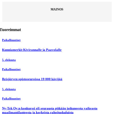
MAINOS
Tuoreimmat
Paikallisuutiset
Kunniamerkit Kivirannalle ja Paavolalle
5. elokuuta
Paikallisuutiset
Reisjärven opistoseuroissa 19 000 kävijää
5. elokuuta
Paikallisuutiset
Ny-Tek Oy:n konkurssi oli seurausta pitkään jatkuneesta vaikeasta
maailmantilanteesta ja korkeista rahoituskuluista