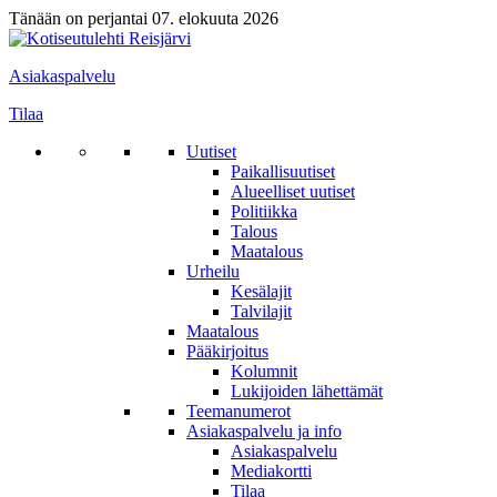
Tänään on perjantai 07. elokuuta 2026
Asiakaspalvelu
Tilaa
Uutiset
Paikallisuutiset
Alueelliset uutiset
Politiikka
Talous
Maatalous
Urheilu
Kesälajit
Talvilajit
Maatalous
Pääkirjoitus
Kolumnit
Lukijoiden lähettämät
Teemanumerot
Asiakaspalvelu ja info
Asiakaspalvelu
Mediakortti
Tilaa