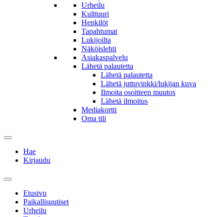
Urheilu
Kulttuuri
Henkilöt
Tapahtumat
Lukijoilta
Näköislehti
Asiakaspalvelu
Lähetä palautetta
Lähetä palautetta
Lähetä juttuvinkki/lukijan kuva
Ilmoita osoitteen muutos
Lähetä ilmoitus
Mediakortti
Oma tili
Hae
Kirjaudu
Etusivu
Paikallisuutiset
Urheilu