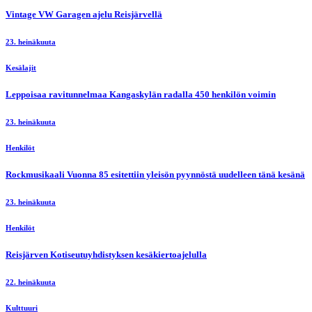
Vintage VW Garagen ajelu Reisjärvellä
23. heinäkuuta
Kesälajit
Leppoisaa ravitunnelmaa Kangaskylän radalla 450 henkilön voimin
23. heinäkuuta
Henkilöt
Rockmusikaali Vuonna 85 esitettiin yleisön pyynnöstä uudelleen tänä kesänä
23. heinäkuuta
Henkilöt
Reisjärven Kotiseutuyhdistyksen kesäkiertoajelulla
22. heinäkuuta
Kulttuuri