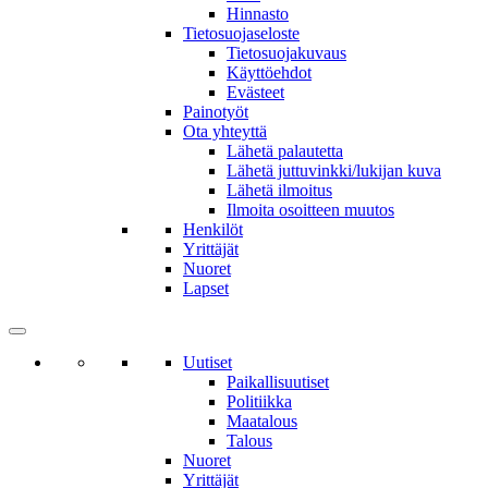
Hinnasto
Tietosuojaseloste
Tietosuojakuvaus
Käyttöehdot
Evästeet
Painotyöt
Ota yhteyttä
Lähetä palautetta
Lähetä juttuvinkki/lukijan kuva
Lähetä ilmoitus
Ilmoita osoitteen muutos
Henkilöt
Yrittäjät
Nuoret
Lapset
Uutiset
Paikallisuutiset
Politiikka
Maatalous
Talous
Nuoret
Yrittäjät