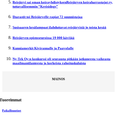
Reisjärvi sai oman koirayhdistyksenReisjärven koiraharrastajat ry,
tuttavallisemmin “Kreisidogs”
Iltarastit toi Reisjärvelle rapiat 72 suunnistajaa
Susisaaren kesälampaat ilahduttavat reisjärvisiä jo toista kesää
Reisjärven opistoseuroissa 19 000 kävijää
Kunniamerkit Kivirannalle ja Paavolalle
Ny-Tek Oy:n konkurssi oli seurausta pitkään jatkuneesta vaikeasta
maailmantilanteesta ja korkeista rahoituskuluista
MAINOS
Tuoreimmat
Paikallisuutiset