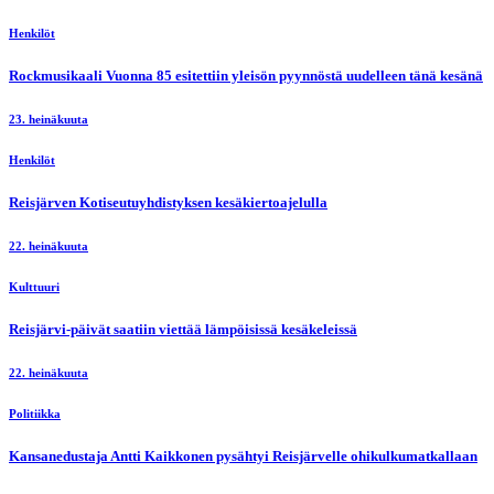
Henkilöt
Rockmusikaali Vuonna 85 esitettiin yleisön pyynnöstä uudelleen tänä kesänä
23. heinäkuuta
Henkilöt
Reisjärven Kotiseutuyhdistyksen kesäkiertoajelulla
22. heinäkuuta
Kulttuuri
Reisjärvi-päivät saatiin viettää lämpöisissä kesäkeleissä
22. heinäkuuta
Politiikka
Kansanedustaja Antti Kaikkonen pysähtyi Reisjärvelle ohikulkumatkallaan