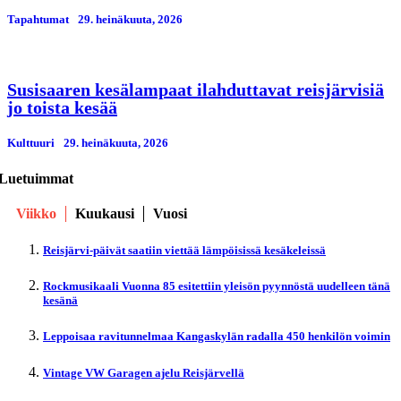
Tapahtumat
29. heinäkuuta, 2026
Susisaaren kesälampaat ilahduttavat reisjärvisiä
jo toista kesää
Kulttuuri
29. heinäkuuta, 2026
Luetuimmat
Viikko
Kuukausi
Vuosi
Reisjärvi-päivät saatiin viettää lämpöisissä kesäkeleissä
Rockmusikaali Vuonna 85 esitettiin yleisön pyynnöstä uudelleen tänä
kesänä
Leppoisaa ravitunnelmaa Kangaskylän radalla 450 henkilön voimin
Vintage VW Garagen ajelu Reisjärvellä