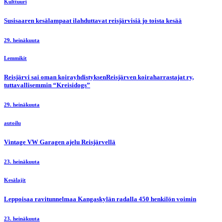
Kulttuuri
Susisaaren kesälampaat ilahduttavat reisjärvisiä jo toista kesää
29. heinäkuuta
Lemmikit
Reisjärvi sai oman koirayhdistyksenReisjärven koiraharrastajat ry,
tuttavallisemmin “Kreisidogs”
29. heinäkuuta
autoilu
Vintage VW Garagen ajelu Reisjärvellä
23. heinäkuuta
Kesälajit
Leppoisaa ravitunnelmaa Kangaskylän radalla 450 henkilön voimin
23. heinäkuuta