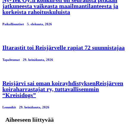
Ny-Tek Oy:n konkurssi oli seurausta pitkään
jatkuneesta vaikeasta maailmantilanteesta ja
korkeista rahoituskuluista
Paikallisuutiset
5. elokuuta, 2026
Iltarastit toi Reisjärvelle rapiat 72 suunnistajaa
Tapahtumat
29. heinäkuuta, 2026
Reisjärvi sai oman koirayhdistyksenReisjärven
koiraharrastajat ry, tuttavallisemmin
“Kreisidogs”
Lemmikit
29. heinäkuuta, 2026
Aiheeseen liittyvää