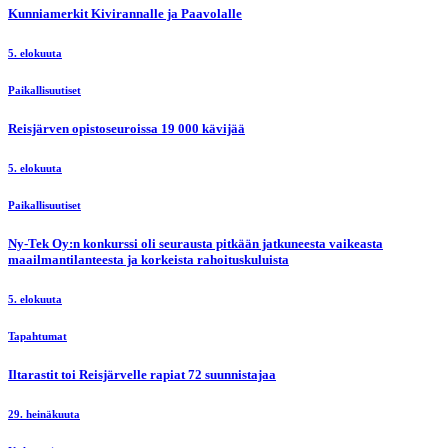
Kunniamerkit Kivirannalle ja Paavolalle
5. elokuuta
Paikallisuutiset
Reisjärven opistoseuroissa 19 000 kävijää
5. elokuuta
Paikallisuutiset
Ny-Tek Oy:n konkurssi oli seurausta pitkään jatkuneesta vaikeasta
maailmantilanteesta ja korkeista rahoituskuluista
5. elokuuta
Tapahtumat
Iltarastit toi Reisjärvelle rapiat 72 suunnistajaa
29. heinäkuuta