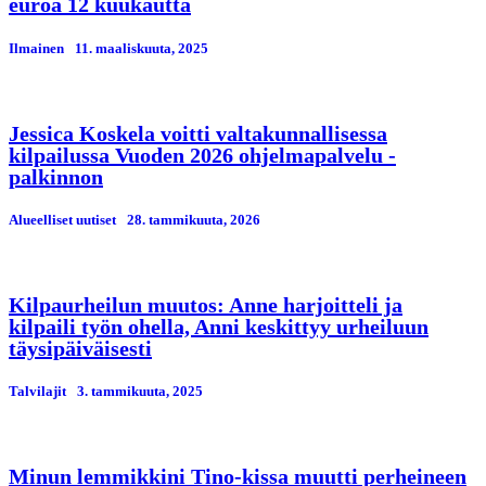
euroa 12 kuukautta
Ilmainen
11. maaliskuuta, 2025
Jessica Koskela voitti valtakunnallisessa
kilpailussa Vuoden 2026 ohjelmapalvelu -
palkinnon
Alueelliset uutiset
28. tammikuuta, 2026
Kilpaurheilun muutos: Anne harjoitteli ja
kilpaili työn ohella, Anni keskittyy urheiluun
täysipäiväisesti
Talvilajit
3. tammikuuta, 2025
Minun lemmikkini Tino-kissa muutti perheineen