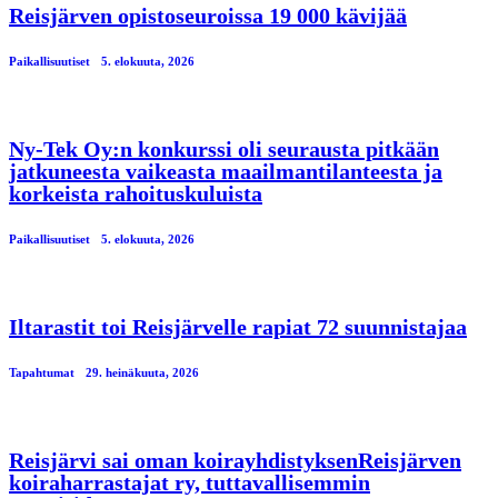
Reisjärven opistoseuroissa 19 000 kävijää
Paikallisuutiset
5. elokuuta, 2026
Ny-Tek Oy:n konkurssi oli seurausta pitkään
jatkuneesta vaikeasta maailmantilanteesta ja
korkeista rahoituskuluista
Paikallisuutiset
5. elokuuta, 2026
Iltarastit toi Reisjärvelle rapiat 72 suunnistajaa
Tapahtumat
29. heinäkuuta, 2026
Reisjärvi sai oman koirayhdistyksenReisjärven
koiraharrastajat ry, tuttavallisemmin