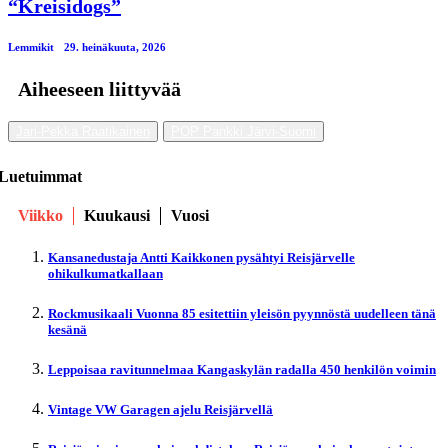
“Kreisidogs”
Lemmikit
29. heinäkuuta, 2026
Aiheeseen liittyvää
Jari-Pekka Raatikainen
POP Pankki Järvi-Suomi
Luetuimmat
Viikko
Kuukausi
Vuosi
Kansanedustaja Antti Kaikkonen pysähtyi Reisjärvelle
ohikulkumatkallaan
Rockmusikaali Vuonna 85 esitettiin yleisön pyynnöstä uudelleen tänä
kesänä
Leppoisaa ravitunnelmaa Kangaskylän radalla 450 henkilön voimin
Vintage VW Garagen ajelu Reisjärvellä