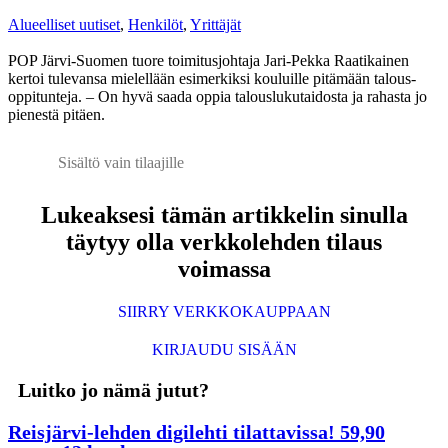
Alueelliset uutiset
,
Henkilöt
,
Yrittäjät
POP Järvi-Suomen tuore toimitusjohtaja Jari-Pekka Raatikainen
kertoi tulevansa mielellään esimerkiksi kouluille pitämään talous-
oppitunteja. – On hyvä saada oppia talouslukutaidosta ja rahasta jo
pienestä pitäen.
Sisältö vain tilaajille
Lukeaksesi tämän artikkelin sinulla
täytyy olla verkkolehden tilaus
voimassa
SIIRRY VERKKOKAUPPAAN
KIRJAUDU SISÄÄN
Luitko jo nämä jutut?
Reisjärvi-lehden digilehti tilattavissa! 59,90