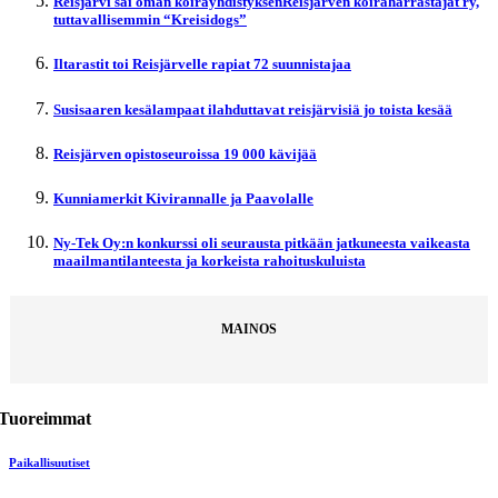
Reisjärvi sai oman koirayhdistyksenReisjärven koiraharrastajat ry,
tuttavallisemmin “Kreisidogs”
Iltarastit toi Reisjärvelle rapiat 72 suunnistajaa
Susisaaren kesälampaat ilahduttavat reisjärvisiä jo toista kesää
Reisjärven opistoseuroissa 19 000 kävijää
Kunniamerkit Kivirannalle ja Paavolalle
Ny-Tek Oy:n konkurssi oli seurausta pitkään jatkuneesta vaikeasta
maailmantilanteesta ja korkeista rahoituskuluista
MAINOS
Tuoreimmat
Paikallisuutiset