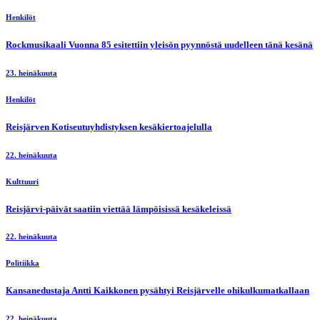
Henkilöt
Rockmusikaali Vuonna 85 esitettiin yleisön pyynnöstä uudelleen tänä kesänä
23. heinäkuuta
Henkilöt
Reisjärven Kotiseutuyhdistyksen kesäkiertoajelulla
22. heinäkuuta
Kulttuuri
Reisjärvi-päivät saatiin viettää lämpöisissä kesäkeleissä
22. heinäkuuta
Politiikka
Kansanedustaja Antti Kaikkonen pysähtyi Reisjärvelle ohikulkumatkallaan
22. heinäkuuta