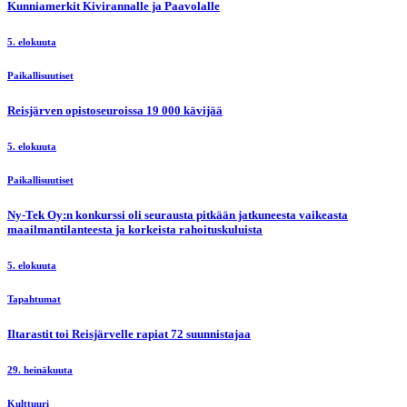
Kunniamerkit Kivirannalle ja Paavolalle
5. elokuuta
Paikallisuutiset
Reisjärven opistoseuroissa 19 000 kävijää
5. elokuuta
Paikallisuutiset
Ny-Tek Oy:n konkurssi oli seurausta pitkään jatkuneesta vaikeasta
maailmantilanteesta ja korkeista rahoituskuluista
5. elokuuta
Tapahtumat
Iltarastit toi Reisjärvelle rapiat 72 suunnistajaa
29. heinäkuuta
Kulttuuri