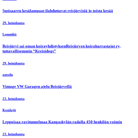
Susisaaren kesälampaat ilahduttavat reisjärvisiä jo toista kesää
29. heinäkuuta
Lemmikit
Reisjärvi sai oman koirayhdistyksenReisjärven koiraharrastajat ry,
tuttavallisemmin “Kreisidogs”
29. heinäkuuta
autoilu
Vintage VW Garagen ajelu Reisjärvellä
23. heinäkuuta
Kesälajit
Leppoisaa ravitunnelmaa Kangaskylän radalla 450 henkilön voimin
23. heinäkuuta