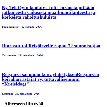
Ny-Tek Oy:n konkurssi oli seurausta pitkään
jatkuneesta vaikeasta maailmantilanteesta ja
korkeista rahoituskuluista
Paikallisuutiset
5. elokuuta, 2026
Iltarastit toi Reisjärvelle rapiat 72 suunnistajaa
Tapahtumat
29. heinäkuuta, 2026
Reisjärvi sai oman koirayhdistyksenReisjärven
koiraharrastajat ry, tuttavallisemmin
“Kreisidogs”
Lemmikit
29. heinäkuuta, 2026
Aiheeseen liittyvää