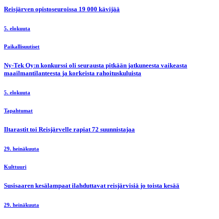
Reisjärven opistoseuroissa 19 000 kävijää
5. elokuuta
Paikallisuutiset
Ny-Tek Oy:n konkurssi oli seurausta pitkään jatkuneesta vaikeasta
maailmantilanteesta ja korkeista rahoituskuluista
5. elokuuta
Tapahtumat
Iltarastit toi Reisjärvelle rapiat 72 suunnistajaa
29. heinäkuuta
Kulttuuri
Susisaaren kesälampaat ilahduttavat reisjärvisiä jo toista kesää
29. heinäkuuta