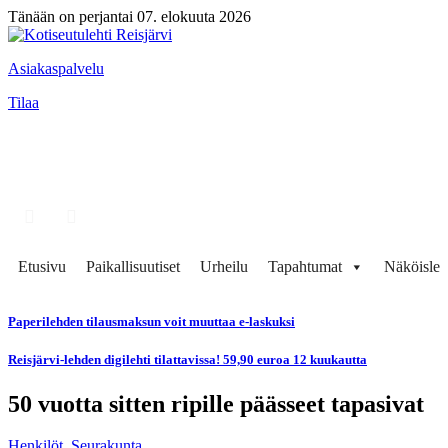
Tänään on perjantai 07. elokuuta 2026
Asiakaspalvelu
Tilaa
Etusivu
Paikallisuutiset
Urheilu
Tapahtumat
Näköisleh
Paperilehden tilausmaksun voit muuttaa e-laskuksi
Reisjärvi-lehden digilehti tilattavissa! 59,90 euroa 12 kuukautta
50 vuotta sitten ripille päässeet tapasivat
Henkilöt
,
Seurakunta