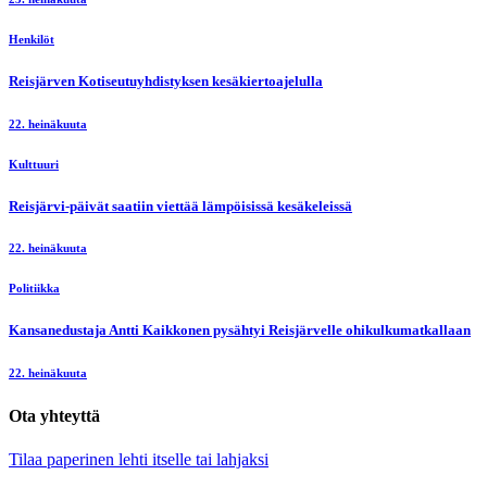
Henkilöt
Reisjärven Kotiseutuyhdistyksen kesäkiertoajelulla
22. heinäkuuta
Kulttuuri
Reisjärvi-päivät saatiin viettää lämpöisissä kesäkeleissä
22. heinäkuuta
Politiikka
Kansanedustaja Antti Kaikkonen pysähtyi Reisjärvelle ohikulkumatkallaan
22. heinäkuuta
Ota yhteyttä
Tilaa paperinen lehti itselle tai lahjaksi