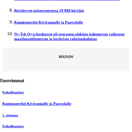
Reisjärven opistoseuroissa 19 000 kävijää
Kunniamerkit Kivirannalle ja Paavolalle
Ny-Tek Oy:n konkurssi oli seurausta pitkään jatkuneesta vaikeasta
maailmantilanteesta ja korkeista rahoituskuluista
MAINOS
Tuoreimmat
Paikallisuutiset
Kunniamerkit Kivirannalle ja Paavolalle
5. elokuuta
Paikallisuutiset