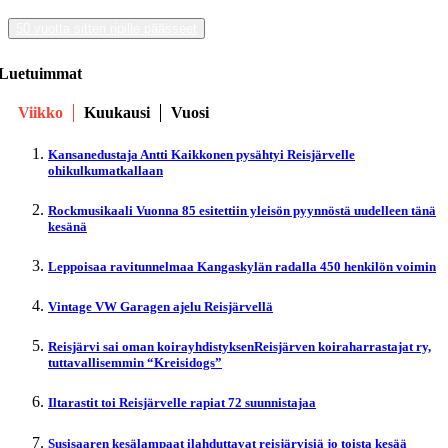
50 vuotta sitten ripille päässeet
Luetuimmat
Viikko
Kuukausi
Vuosi
Kansanedustaja Antti Kaikkonen pysähtyi Reisjärvelle
ohikulkumatkallaan
Rockmusikaali Vuonna 85 esitettiin yleisön pyynnöstä uudelleen tänä
kesänä
Leppoisaa ravitunnelmaa Kangaskylän radalla 450 henkilön voimin
Vintage VW Garagen ajelu Reisjärvellä
Reisjärvi sai oman koirayhdistyksenReisjärven koiraharrastajat ry,
tuttavallisemmin “Kreisidogs”
Iltarastit toi Reisjärvelle rapiat 72 suunnistajaa
Susisaaren kesälampaat ilahduttavat reisjärvisiä jo toista kesää