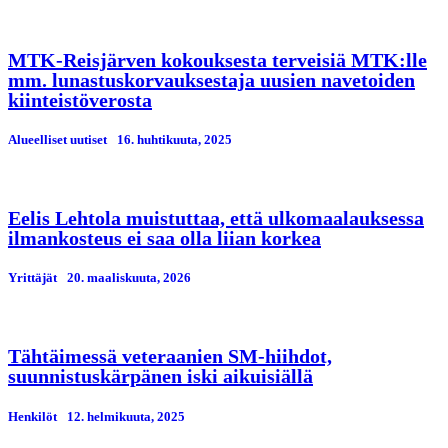
MTK-Reisjärven kokouksesta terveisiä MTK:lle
mm. lunastuskorvauksestaja uusien navetoiden
kiinteistöverosta
Alueelliset uutiset
16. huhtikuuta, 2025
Eelis Lehtola muistuttaa, että ulkomaalauksessa
ilmankosteus ei saa olla liian korkea
Yrittäjät
20. maaliskuuta, 2026
Tähtäimessä veteraanien SM-hiihdot,
suunnistuskärpänen iski aikuisiällä
Henkilöt
12. helmikuuta, 2025