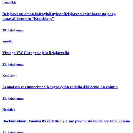
Lemmikit
Reisjärvi sai oman koirayhdistyksenReisjärven koiraharrastajat ry,
tuttavallisemmin “Kreisidogs”
29. heinäkuuta
autoilu
Vintage VW Garagen ajelu Reisjärvellä
23. heinäkuuta
Kesälajit
Leppoisaa ravitunnelmaa Kangaskylän radalla 450 henkilön voimin
23. heinäkuuta
Henkilöt
Rockmusikaali Vuonna 85 esitettiin yleisön pyynnöstä uudelleen tänä kesänä
23. heinäkuuta