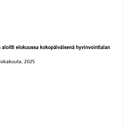
 aloitti elokuussa kokopäiväisenä hyvinvointialan
 lokakuuta, 2025