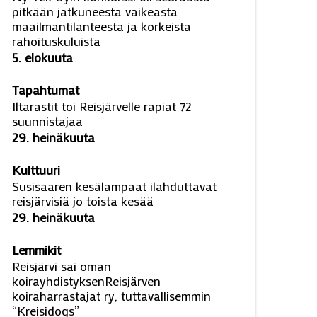
pitkään jatkuneesta vaikeasta
maailmantilanteesta ja korkeista
rahoituskuluista
5. elokuuta
Tapahtumat
Iltarastit toi Reisjärvelle rapiat 72
suunnistajaa
29. heinäkuuta
Kulttuuri
Susisaaren kesälampaat ilahduttavat
reisjärvisiä jo toista kesää
29. heinäkuuta
Lemmikit
Reisjärvi sai oman
koirayhdistyksenReisjärven
koiraharrastajat ry, tuttavallisemmin
“Kreisidogs”