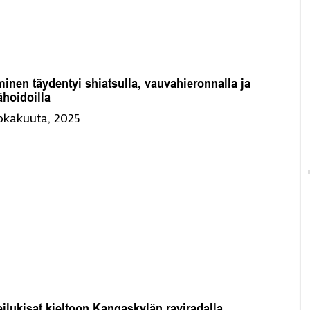
inen täydentyi shiatsulla, vauvahieronnalla ja
ähoidoilla
lokakuuta, 2025
ilukisat kieltoon Kangaskylän raviradalla