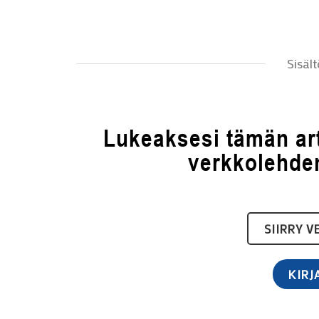
Sisält
Lukeaksesi tämän arti
verkkolehde
SIIRRY 
KIRJ