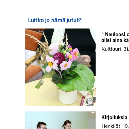
Luitko jo nämä jutut?
“ Neuloosi o
olisi aina k
Kulttuuri
31
Kirjoituksia
Henkilöt
19