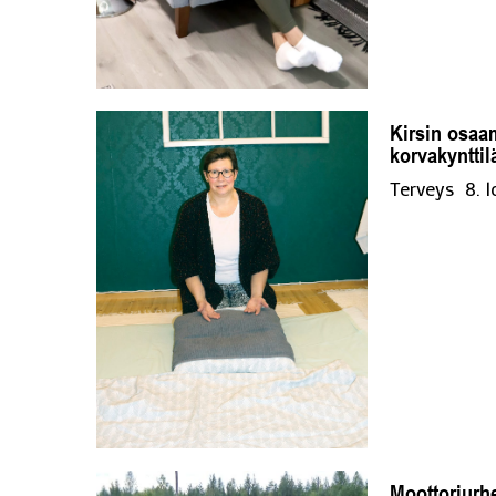
Kirsin osaam
korvakynttil
Terveys
8. 
Moottoriurhe