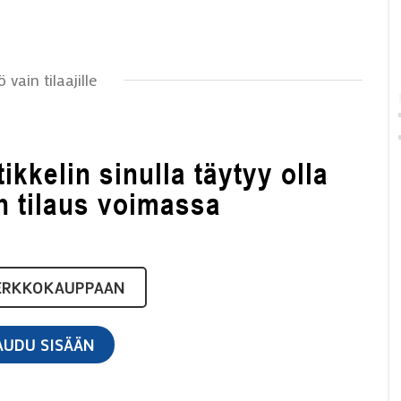
ö vain tilaajille
kkelin sinulla täytyy olla
n tilaus voimassa
VERKKOKAUPPAAN
AUDU SISÄÄN