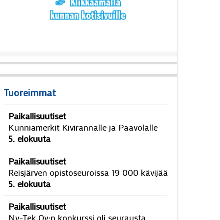
Tuoreimmat
Paikallisuutiset
Kunniamerkit Kivirannalle ja Paavolalle
5. elokuuta
Paikallisuutiset
Reisjärven opistoseuroissa 19 000 kävijää
5. elokuuta
Paikallisuutiset
Ny-Tek Oy:n konkurssi oli seurausta