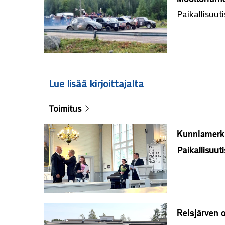
Paikallisuuti
Lue lisää kirjoittajalta
Toimitus
Kunniamerkit
Paikallisuuti
Reisjärven 