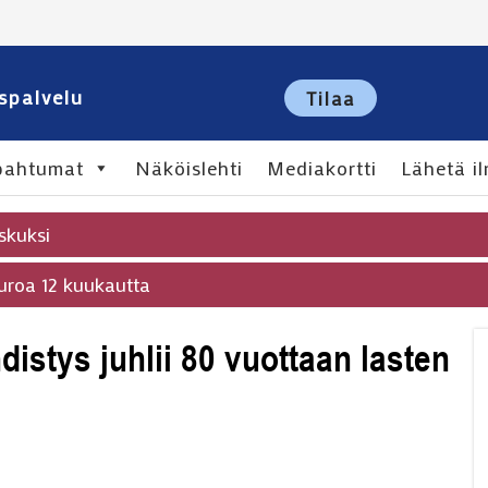
spalvelu
Tilaa
pahtumat
Näköislehti
Mediakortti
Lähetä il
skuksi
 euroa 12 kuukautta
istys juhlii 80 vuottaan lasten