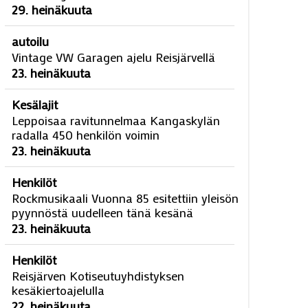
29. heinäkuuta
autoilu
Vintage VW Garagen ajelu Reisjärvellä
23. heinäkuuta
Kesälajit
Leppoisaa ravitunnelmaa Kangaskylän
radalla 450 henkilön voimin
23. heinäkuuta
Henkilöt
Rockmusikaali Vuonna 85 esitettiin yleisön
pyynnöstä uudelleen tänä kesänä
23. heinäkuuta
Henkilöt
Reisjärven Kotiseutuyhdistyksen
kesäkiertoajelulla
22. heinäkuuta