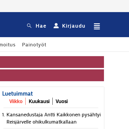
Hae
Kirjaudu
moitus
Painotyöt
Luetuimmat
Viikko
Kuukausi
Vuosi
Kansanedustaja Antti Kaikkonen pysähtyi
Reisjärvelle ohikulkumatkallaan