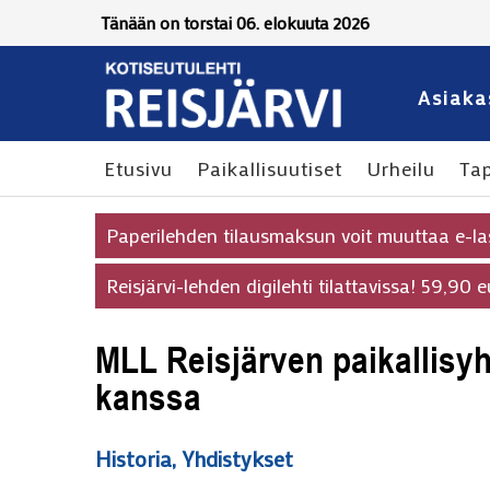
Tänään on torstai 06. elokuuta 2026
Asiaka
Etusivu
Paikallisuutiset
Urheilu
Ta
Paperilehden tilausmaksun voit muuttaa e-la
Reisjärvi-lehden digilehti tilattavissa! 59,90
MLL Reisjärven paikallisyhd
kanssa
Historia
,
Yhdistykset