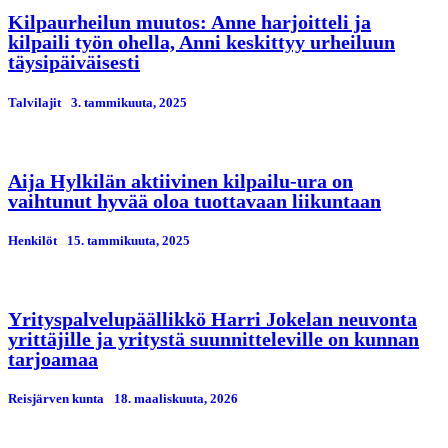
Kilpaurheilun muutos: Anne harjoitteli ja
kilpaili työn ohella, Anni keskittyy urheiluun
täysipäiväisesti
Talvilajit
3. tammikuuta, 2025
Aija Hylkilän aktiivinen kilpailu-ura on
vaihtunut hyvää oloa tuottavaan liikuntaan
Henkilöt
15. tammikuuta, 2025
Yrityspalvelupäällikkö Harri Jokelan neuvonta
yrittäjille ja yritystä suunnitteleville on kunnan
tarjoamaa
Reisjärven kunta
18. maaliskuuta, 2026