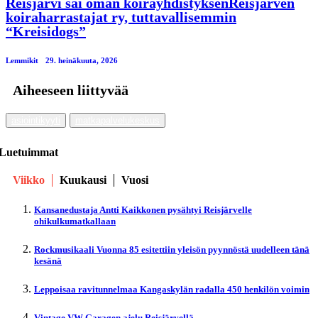
Reisjärvi sai oman koirayhdistyksenReisjärven
koiraharrastajat ry, tuttavallisemmin
“Kreisidogs”
Lemmikit
29. heinäkuuta, 2026
Aiheeseen liittyvää
asiointikyyti
matkapalvelukeskus
Luetuimmat
Viikko
Kuukausi
Vuosi
Kansanedustaja Antti Kaikkonen pysähtyi Reisjärvelle
ohikulkumatkallaan
Rockmusikaali Vuonna 85 esitettiin yleisön pyynnöstä uudelleen tänä
kesänä
Leppoisaa ravitunnelmaa Kangaskylän radalla 450 henkilön voimin
Vintage VW Garagen ajelu Reisjärvellä