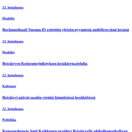
23. heinäkuuta
Henkilöt
Rockmusikaali Vuonna 85 esitettiin yleisön pyynnöstä uudelleen tänä kesänä
23. heinäkuuta
Henkilöt
Reisjärven Kotiseutuyhdistyksen kesäkiertoajelulla
22. heinäkuuta
Kulttuuri
Reisjärvi-päivät saatiin viettää lämpöisissä kesäkeleissä
22. heinäkuuta
Politiikka
Kansanedustaja Antti Kaikkonen pysähtyi Reisjärvelle ohikulkumatkallaan