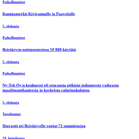
Paikallisuutiset
Kunniamerkit Kivirannalle ja Paavolalle
5. elokuuta
Paikallisuutiset
Reisjärven opistoseuroissa 19 000 kävijää
5. elokuuta
Paikallisuutiset
Ny-Tek Oy:n konkurssi oli seurausta pitkään jatkuneesta vaikeasta
maailmantilanteesta ja korkeista rahoituskuluista
5. elokuuta
Tapahtumat
Iltarastit toi Reisjärvelle rapiat 72 suunnistajaa
29. heinäkuuta