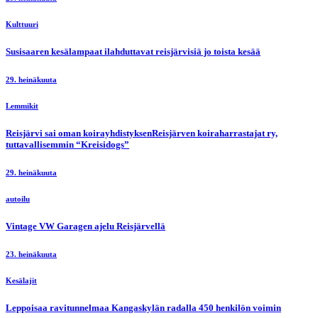
Kulttuuri
Susisaaren kesälampaat ilahduttavat reisjärvisiä jo toista kesää
29. heinäkuuta
Lemmikit
Reisjärvi sai oman koirayhdistyksenReisjärven koiraharrastajat ry,
tuttavallisemmin “Kreisidogs”
29. heinäkuuta
autoilu
Vintage VW Garagen ajelu Reisjärvellä
23. heinäkuuta
Kesälajit
Leppoisaa ravitunnelmaa Kangaskylän radalla 450 henkilön voimin