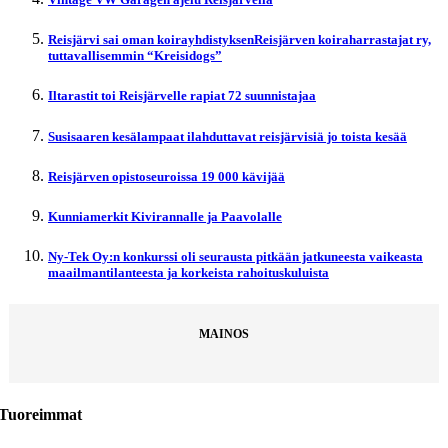
Reisjärvi sai oman koirayhdistyksenReisjärven koiraharrastajat ry,
tuttavallisemmin “Kreisidogs”
Iltarastit toi Reisjärvelle rapiat 72 suunnistajaa
Susisaaren kesälampaat ilahduttavat reisjärvisiä jo toista kesää
Reisjärven opistoseuroissa 19 000 kävijää
Kunniamerkit Kivirannalle ja Paavolalle
Ny-Tek Oy:n konkurssi oli seurausta pitkään jatkuneesta vaikeasta
maailmantilanteesta ja korkeista rahoituskuluista
MAINOS
Tuoreimmat