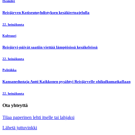
Henkilöt
Reisjärven Kotiseutuyhdistyksen kesäkiertoajelulla
22. heinäkuuta
Kulttuuri
Reisjärvi-päivät saatiin viettää lämpöisissä kesäkeleissä
22. heinäkuuta
Politiikka
Kansanedustaja Antti Kaikkonen pysähtyi Reisjärvelle ohikulkumatkallaan
22. heinäkuuta
Ota yhteyttä
Tilaa paperinen lehti itselle tai lahjaksi
Lähetä juttuvinkki