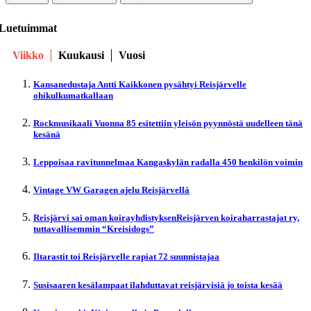
Luetuimmat
Viikko
Kuukausi
Vuosi
Kansanedustaja Antti Kaikkonen pysähtyi Reisjärvelle
ohikulkumatkallaan
Rockmusikaali Vuonna 85 esitettiin yleisön pyynnöstä uudelleen tänä
kesänä
Leppoisaa ravitunnelmaa Kangaskylän radalla 450 henkilön voimin
Vintage VW Garagen ajelu Reisjärvellä
Reisjärvi sai oman koirayhdistyksenReisjärven koiraharrastajat ry,
tuttavallisemmin “Kreisidogs”
Iltarastit toi Reisjärvelle rapiat 72 suunnistajaa
Susisaaren kesälampaat ilahduttavat reisjärvisiä jo toista kesää