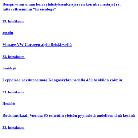
Reisjärvi sai oman koirayhdistyksenReisjärven koiraharrastajat ry,
tuttavallisemmin “Kreisidogs”
29. heinäkuuta
autoilu
Vintage VW Garagen ajelu Reisjärvellä
23. heinäkuuta
Kesälajit
Leppoisaa ravitunnelmaa Kangaskylän radalla 450 henkilön voimin
23. heinäkuuta
Henkilöt
Rockmusikaali Vuonna 85 esitettiin yleisön pyynnöstä uudelleen tänä kesänä
23. heinäkuuta