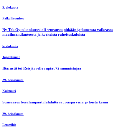
5. elokuuta
Paikallisuutiset
Ny-Tek Oy:n konkurssi oli seurausta pitkään jatkuneesta vaikeasta
maailmantilanteesta ja korkeista rahoituskuluista
5. elokuuta
Tapahtumat
Iltarastit toi Reisjärvelle rapiat 72 suunnistajaa
29. heinäkuuta
Kulttuuri
Susisaaren kesälampaat ilahduttavat reisjärvisiä jo toista kesää
29. heinäkuuta
Lemmikit