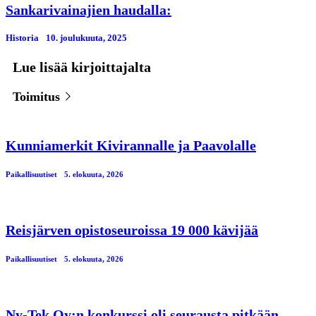
Sankarivainajien haudalla:
Historia
10. јoulukuuta, 2025
Lue lisää kirjoittajalta
Toimitus
Kunniamerkit Kivirannalle ja Paavolalle
Paikallisuutiset
5. elokuuta, 2026
Reisjärven opistoseuroissa 19 000 kävijää
Paikallisuutiset
5. elokuuta, 2026
Ny-Tek Oy:n konkurssi oli seurausta pitkään