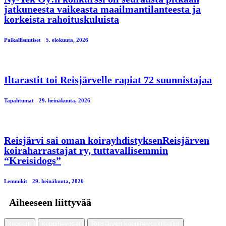
jatkuneesta vaikeasta maailmantilanteesta ja
korkeista rahoituskuluista
Paikallisuutiset
5. elokuuta, 2026
Iltarastit toi Reisjärvelle rapiat 72 suunnistajaa
Tapahtumat
29. heinäkuuta, 2026
Reisjärvi sai oman koirayhdistyksenReisjärven
koiraharrastajat ry, tuttavallisemmin
“Kreisidogs”
Lemmikit
29. heinäkuuta, 2026
Aiheeseen liittyvää
kepparit
keppihevoset
Reisjärven keppihevoskilpailut