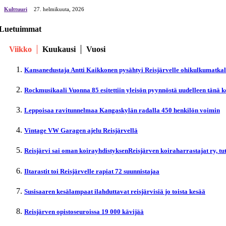
Kulttuuri
27. helmikuuta, 2026
Luetuimmat
Viikko
Kuukausi
Vuosi
Kansanedustaja Antti Kaikkonen pysähtyi Reisjärvelle ohikulkumatka
Rockmusikaali Vuonna 85 esitettiin yleisön pyynnöstä uudelleen tänä 
Leppoisaa ravitunnelmaa Kangaskylän radalla 450 henkilön voimin
Vintage VW Garagen ajelu Reisjärvellä
Reisjärvi sai oman koirayhdistyksenReisjärven koiraharrastajat ry, t
Iltarastit toi Reisjärvelle rapiat 72 suunnistajaa
Susisaaren kesälampaat ilahduttavat reisjärvisiä jo toista kesää
Reisjärven opistoseuroissa 19 000 kävijää