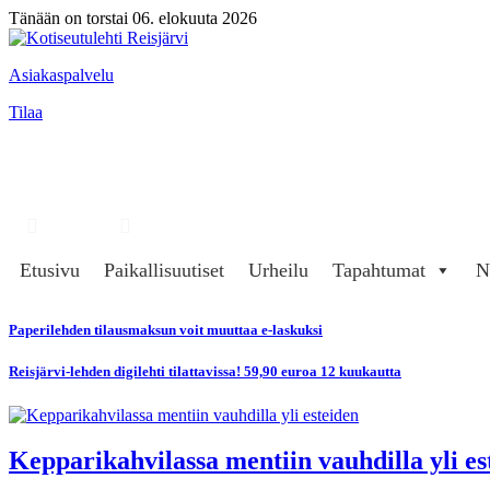
Tänään on torstai 06. elokuuta 2026
Asiakaspalvelu
Tilaa
Hae
Kirjaudu
Etusivu
Paikallisuutiset
Urheilu
Tapahtumat
N
Paperilehden tilausmaksun voit muuttaa e-laskuksi
Reisjärvi-lehden digilehti tilattavissa! 59,90 euroa 12 kuukautta
Kepparikahvilassa mentiin vauhdilla yli es