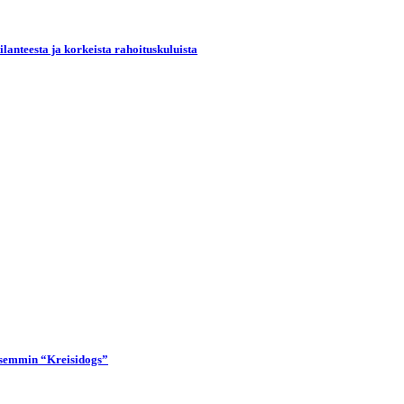
lanteesta ja korkeista rahoituskuluista
lisemmin “Kreisidogs”