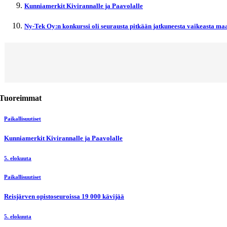
Kunniamerkit Kivirannalle ja Paavolalle
Ny-Tek Oy:n konkurssi oli seurausta pitkään jatkuneesta vaikeasta maa
Tuoreimmat
Paikallisuutiset
Kunniamerkit Kivirannalle ja Paavolalle
5. elokuuta
Paikallisuutiset
Reisjärven opistoseuroissa 19 000 kävijää
5. elokuuta