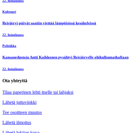
22. heinäkuuta
Kulttuuri
Reisjärvi-päivät saatiin viettää lämpöisissä kesäkeleissä
22. heinäkuuta
Politiikka
Kansanedustaja Antti Kaikkonen pysähtyi Reisjärvelle ohikulkumatkallaan
22. heinäkuuta
Ota yhteyttä
Tilaa paperinen lehti itselle tai lahjaksi
Lähetä juttuvinkki
Tee osoitteen muutos
Lähetä ilmoitus
Lähetä lukijan kuva