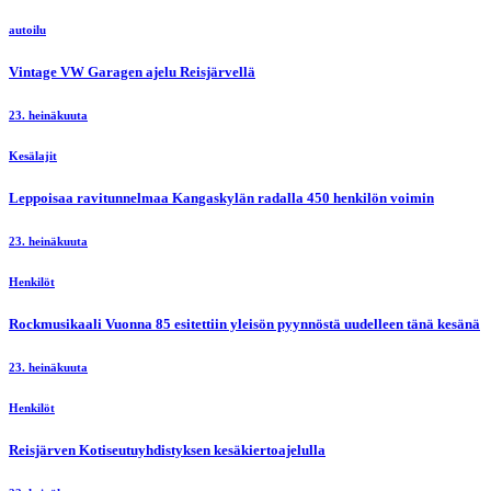
autoilu
Vintage VW Garagen ajelu Reisjärvellä
23. heinäkuuta
Kesälajit
Leppoisaa ravitunnelmaa Kangaskylän radalla 450 henkilön voimin
23. heinäkuuta
Henkilöt
Rockmusikaali Vuonna 85 esitettiin yleisön pyynnöstä uudelleen tänä kesänä
23. heinäkuuta
Henkilöt
Reisjärven Kotiseutuyhdistyksen kesäkiertoajelulla