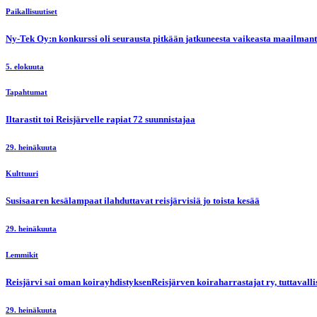
Paikallisuutiset
Ny-Tek Oy:n konkurssi oli seurausta pitkään jatkuneesta vaikeasta maailmanti
5. elokuuta
Tapahtumat
Iltarastit toi Reisjärvelle rapiat 72 suunnistajaa
29. heinäkuuta
Kulttuuri
Susisaaren kesälampaat ilahduttavat reisjärvisiä jo toista kesää
29. heinäkuuta
Lemmikit
Reisjärvi sai oman koirayhdistyksenReisjärven koiraharrastajat ry, tuttaval
29. heinäkuuta