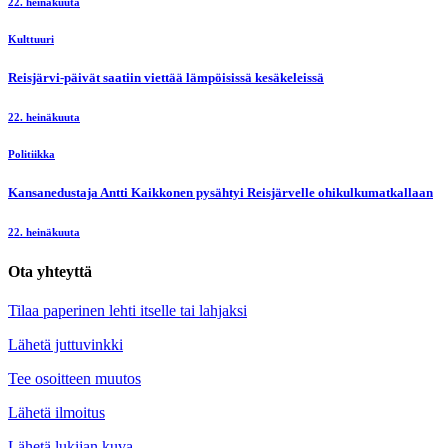
22. heinäkuuta
Kulttuuri
Reisjärvi-päivät saatiin viettää lämpöisissä kesäkeleissä
22. heinäkuuta
Politiikka
Kansanedustaja Antti Kaikkonen pysähtyi Reisjärvelle ohikulkumatkallaan
22. heinäkuuta
Ota yhteyttä
Tilaa paperinen lehti itselle tai lahjaksi
Lähetä juttuvinkki
Tee osoitteen muutos
Lähetä ilmoitus
Lähetä lukijan kuva