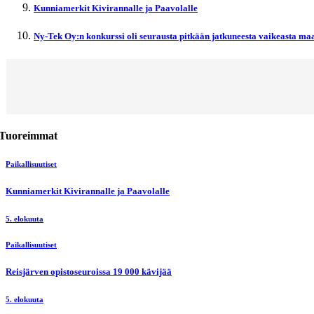
Kunniamerkit Kivirannalle ja Paavolalle
Ny-Tek Oy:n konkurssi oli seurausta pitkään jatkuneesta vaikeasta maa
Tuoreimmat
Paikallisuutiset
Kunniamerkit Kivirannalle ja Paavolalle
5. elokuuta
Paikallisuutiset
Reisjärven opistoseuroissa 19 000 kävijää
5. elokuuta