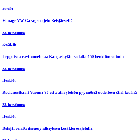
autoilu
Vintage VW Garagen ajelu Reisjärvellä
23. heinäkuuta
Kesälajit
Leppoisaa ravitunnelmaa Kangaskylän radalla 450 henkilön voimin
23. heinäkuuta
Henkilöt
Rockmusikaali Vuonna 85 esitettiin yleisön pyynnöstä uudelleen tänä kesänä
23. heinäkuuta
Henkilöt
Reisjärven Kotiseutuyhdistyksen kesäkiertoajelulla