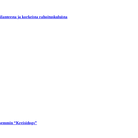
lanteesta ja korkeista rahoituskuluista
lisemmin “Kreisidogs”