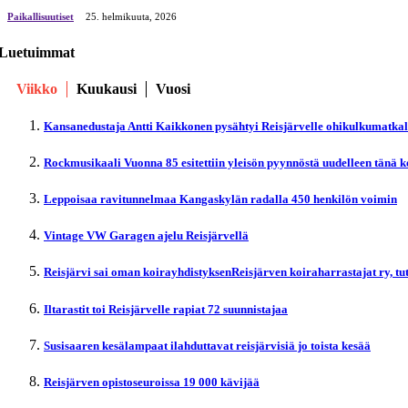
Paikallisuutiset
25. helmikuuta, 2026
Luetuimmat
Viikko
Kuukausi
Vuosi
Kansanedustaja Antti Kaikkonen pysähtyi Reisjärvelle ohikulkumatka
Rockmusikaali Vuonna 85 esitettiin yleisön pyynnöstä uudelleen tänä 
Leppoisaa ravitunnelmaa Kangaskylän radalla 450 henkilön voimin
Vintage VW Garagen ajelu Reisjärvellä
Reisjärvi sai oman koirayhdistyksenReisjärven koiraharrastajat ry, t
Iltarastit toi Reisjärvelle rapiat 72 suunnistajaa
Susisaaren kesälampaat ilahduttavat reisjärvisiä jo toista kesää
Reisjärven opistoseuroissa 19 000 kävijää