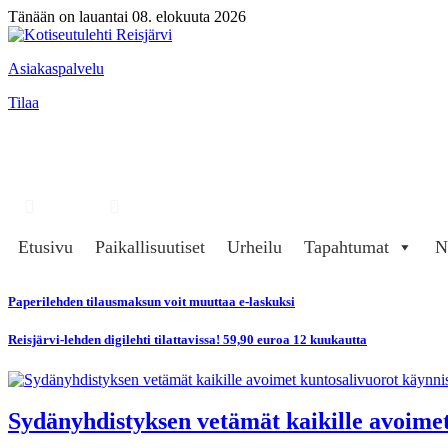
Tänään on lauantai 08. elokuuta 2026
Asiakaspalvelu
Tilaa
Hae
Kirjaudu
Etusivu
Paikallisuutiset
Urheilu
Tapahtumat
N
Paperilehden tilausmaksun voit muuttaa e-laskuksi
Reisjärvi-lehden digilehti tilattavissa! 59,90 euroa 12 kuukautta
Sydänyhdistyksen vetämät kaikille avoimet