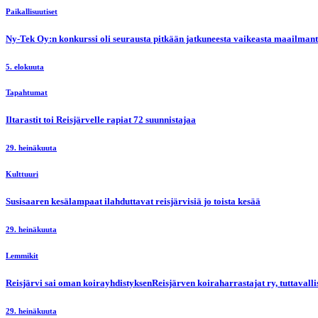
Paikallisuutiset
Ny-Tek Oy:n konkurssi oli seurausta pitkään jatkuneesta vaikeasta maailmanti
5. elokuuta
Tapahtumat
Iltarastit toi Reisjärvelle rapiat 72 suunnistajaa
29. heinäkuuta
Kulttuuri
Susisaaren kesälampaat ilahduttavat reisjärvisiä jo toista kesää
29. heinäkuuta
Lemmikit
Reisjärvi sai oman koirayhdistyksenReisjärven koiraharrastajat ry, tuttaval
29. heinäkuuta