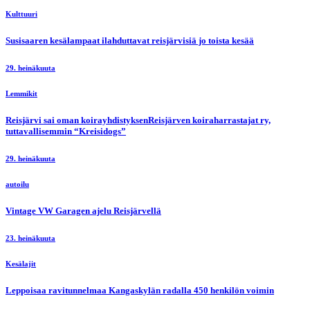
Kulttuuri
Susisaaren kesälampaat ilahduttavat reisjärvisiä jo toista kesää
29. heinäkuuta
Lemmikit
Reisjärvi sai oman koirayhdistyksenReisjärven koiraharrastajat ry,
tuttavallisemmin “Kreisidogs”
29. heinäkuuta
autoilu
Vintage VW Garagen ajelu Reisjärvellä
23. heinäkuuta
Kesälajit
Leppoisaa ravitunnelmaa Kangaskylän radalla 450 henkilön voimin