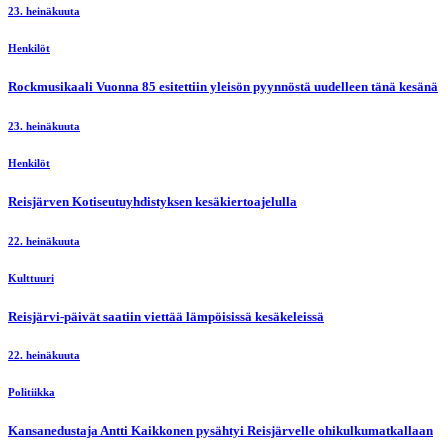
23. heinäkuuta
Henkilöt
Rockmusikaali Vuonna 85 esitettiin yleisön pyynnöstä uudelleen tänä kesänä
23. heinäkuuta
Henkilöt
Reisjärven Kotiseutuyhdistyksen kesäkiertoajelulla
22. heinäkuuta
Kulttuuri
Reisjärvi-päivät saatiin viettää lämpöisissä kesäkeleissä
22. heinäkuuta
Politiikka
Kansanedustaja Antti Kaikkonen pysähtyi Reisjärvelle ohikulkumatkallaan