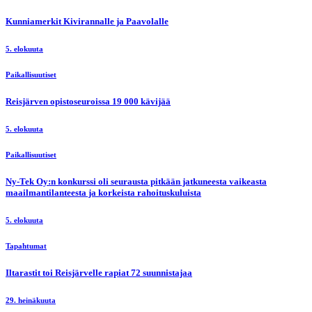
Kunniamerkit Kivirannalle ja Paavolalle
5. elokuuta
Paikallisuutiset
Reisjärven opistoseuroissa 19 000 kävijää
5. elokuuta
Paikallisuutiset
Ny-Tek Oy:n konkurssi oli seurausta pitkään jatkuneesta vaikeasta
maailmantilanteesta ja korkeista rahoituskuluista
5. elokuuta
Tapahtumat
Iltarastit toi Reisjärvelle rapiat 72 suunnistajaa
29. heinäkuuta