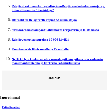
Reisjärvi sai oman koirayhdistyksenReisjärven koiraharrastajat ry,
tuttavallisemmin “Kreisidogs”
Iltarastit toi Reisjärvelle rapiat 72 suunnistajaa
Susisaaren kesälampaat ilahduttavat reisjärvisiä jo toista kesää
Reisjärven opistoseuroissa 19 000 kävijää
Kunniamerkit Kivirannalle ja Paavolalle
Ny-Tek Oy:n konkurssi oli seurausta pitkään jatkuneesta vaikeasta
maailmantilanteesta ja korkeista rahoituskuluista
MAINOS
Tuoreimmat
Paikallisuutiset