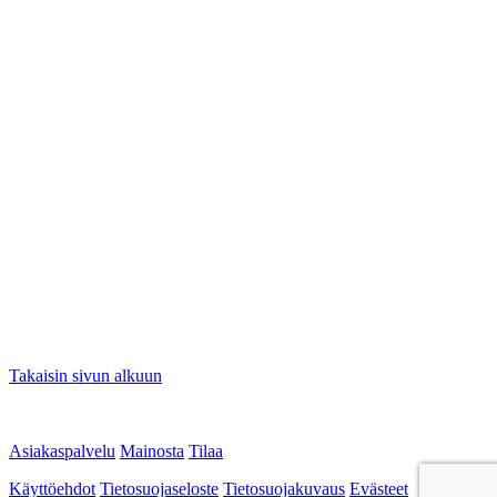
Takaisin sivun alkuun
Asiakaspalvelu
Mainosta
Tilaa
Käyttöehdot
Tietosuojaseloste
Tietosuojakuvaus
Evästeet