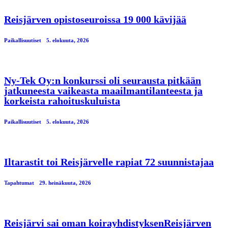
Reisjärven opistoseuroissa 19 000 kävijää
Paikallisuutiset
5. elokuuta, 2026
Ny-Tek Oy:n konkurssi oli seurausta pitkään
jatkuneesta vaikeasta maailmantilanteesta ja
korkeista rahoituskuluista
Paikallisuutiset
5. elokuuta, 2026
Iltarastit toi Reisjärvelle rapiat 72 suunnistajaa
Tapahtumat
29. heinäkuuta, 2026
Reisjärvi sai oman koirayhdistyksenReisjärven