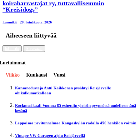
koiraharrastajat ry, tuttavallisemmin
“Kreisidogs”
Lemmikit
29. heinäkuuta, 2026
Aiheeseen liittyvää
luhtitalo
Susisaari
Luetuimmat
Viikko
Kuukausi
Vuosi
Kansanedustaja Antti Kaikkonen pysähtyi Reisjärvelle
ohikulkumatkallaan
Rockmusikaali Vuonna 85 esitettiin yleisön pyynnöstä uudelleen tänä
kesänä
Leppoisaa ravitunnelmaa Kangaskylän radalla 450 henkilön voimin
Vintage VW Garagen ajelu Reisjärvellä