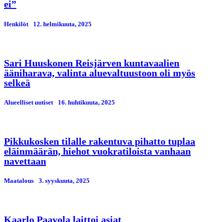
ei”
Henkilöt
12. helmikuuta, 2025
Sari Huuskonen Reisjärven kuntavaalien
ääniharava, valinta aluevaltuustoon oli myös
selkeä
Alueelliset uutiset
16. huhtikuuta, 2025
Pikkukosken tilalle rakentuva pihatto tuplaa
eläinmäärän, hiehot vuokratiloista vanhaan
navettaan
Maatalous
3. syyskuuta, 2025
Kaarlo Paavola laittoi asiat