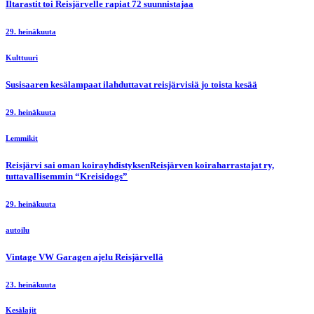
Iltarastit toi Reisjärvelle rapiat 72 suunnistajaa
29. heinäkuuta
Kulttuuri
Susisaaren kesälampaat ilahduttavat reisjärvisiä jo toista kesää
29. heinäkuuta
Lemmikit
Reisjärvi sai oman koirayhdistyksenReisjärven koiraharrastajat ry,
tuttavallisemmin “Kreisidogs”
29. heinäkuuta
autoilu
Vintage VW Garagen ajelu Reisjärvellä
23. heinäkuuta
Kesälajit