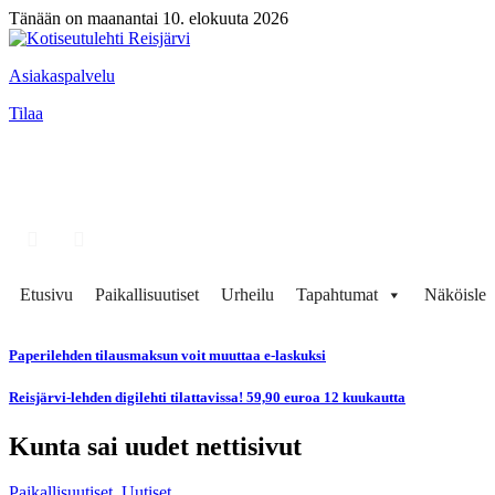
Tänään on maanantai 10. elokuuta 2026
Asiakaspalvelu
Tilaa
Etusivu
Paikallisuutiset
Urheilu
Tapahtumat
Näköisleh
Paperilehden tilausmaksun voit muuttaa e-laskuksi
Reisjärvi-lehden digilehti tilattavissa! 59,90 euroa 12 kuukautta
Kunta sai uudet nettisivut
Paikallisuutiset
,
Uutiset