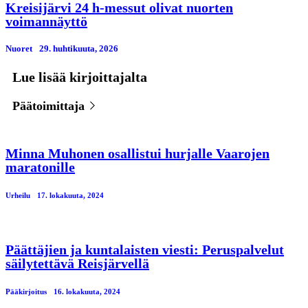
Kreisijärvi 24 h-messut olivat nuorten
voimannäyttö
Nuoret
29. huhtikuuta, 2026
Lue lisää kirjoittajalta
Päätoimittaja
Minna Muhonen osallistui hurjalle Vaarojen
maratonille
Urheilu
17. lokakuuta, 2024
Päättäjien ja kuntalaisten viesti: Peruspalvelut
säilytettävä Reisjärvellä
Pääkirjoitus
16. lokakuuta, 2024