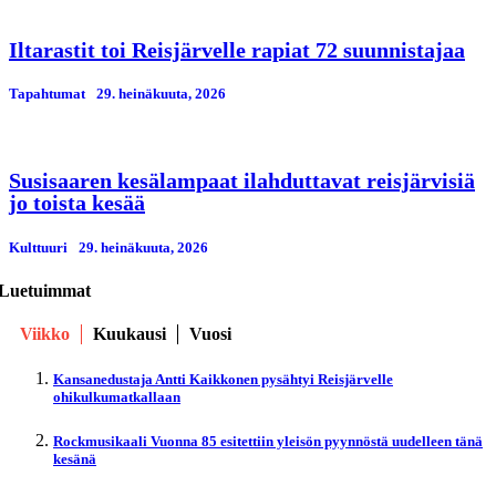
Iltarastit toi Reisjärvelle rapiat 72 suunnistajaa
Tapahtumat
29. heinäkuuta, 2026
Susisaaren kesälampaat ilahduttavat reisjärvisiä
jo toista kesää
Kulttuuri
29. heinäkuuta, 2026
Luetuimmat
Viikko
Kuukausi
Vuosi
Kansanedustaja Antti Kaikkonen pysähtyi Reisjärvelle
ohikulkumatkallaan
Rockmusikaali Vuonna 85 esitettiin yleisön pyynnöstä uudelleen tänä
kesänä