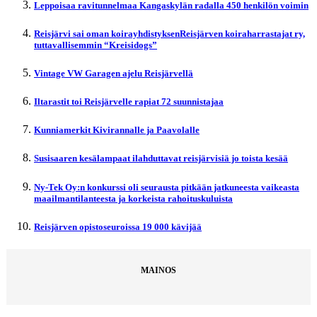
Leppoisaa ravitunnelmaa Kangaskylän radalla 450 henkilön voimin
Reisjärvi sai oman koirayhdistyksenReisjärven koiraharrastajat ry,
tuttavallisemmin “Kreisidogs”
Vintage VW Garagen ajelu Reisjärvellä
Iltarastit toi Reisjärvelle rapiat 72 suunnistajaa
Kunniamerkit Kivirannalle ja Paavolalle
Susisaaren kesälampaat ilahduttavat reisjärvisiä jo toista kesää
Ny-Tek Oy:n konkurssi oli seurausta pitkään jatkuneesta vaikeasta
maailmantilanteesta ja korkeista rahoituskuluista
Reisjärven opistoseuroissa 19 000 kävijää
MAINOS