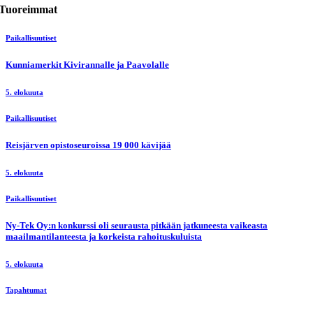
Tuoreimmat
Paikallisuutiset
Kunniamerkit Kivirannalle ja Paavolalle
5. elokuuta
Paikallisuutiset
Reisjärven opistoseuroissa 19 000 kävijää
5. elokuuta
Paikallisuutiset
Ny-Tek Oy:n konkurssi oli seurausta pitkään jatkuneesta vaikeasta
maailmantilanteesta ja korkeista rahoituskuluista
5. elokuuta
Tapahtumat