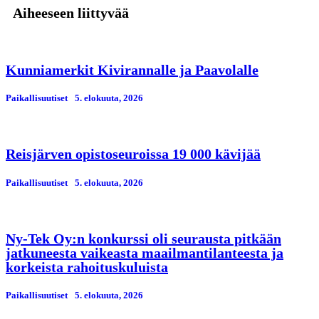
Aiheeseen liittyvää
Kunniamerkit Kivirannalle ja Paavolalle
Paikallisuutiset
5. elokuuta, 2026
Reisjärven opistoseuroissa 19 000 kävijää
Paikallisuutiset
5. elokuuta, 2026
Ny-Tek Oy:n konkurssi oli seurausta pitkään
jatkuneesta vaikeasta maailmantilanteesta ja
korkeista rahoituskuluista
Paikallisuutiset
5. elokuuta, 2026