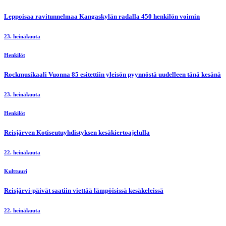
Leppoisaa ravitunnelmaa Kangaskylän radalla 450 henkilön voimin
23. heinäkuuta
Henkilöt
Rockmusikaali Vuonna 85 esitettiin yleisön pyynnöstä uudelleen tänä kesänä
23. heinäkuuta
Henkilöt
Reisjärven Kotiseutuyhdistyksen kesäkiertoajelulla
22. heinäkuuta
Kulttuuri
Reisjärvi-päivät saatiin viettää lämpöisissä kesäkeleissä
22. heinäkuuta