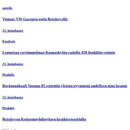
autoilu
Vintage VW Garagen ajelu Reisjärvellä
23. heinäkuuta
Kesälajit
Leppoisaa ravitunnelmaa Kangaskylän radalla 450 henkilön voimin
23. heinäkuuta
Henkilöt
Rockmusikaali Vuonna 85 esitettiin yleisön pyynnöstä uudelleen tänä kesänä
23. heinäkuuta
Henkilöt
Reisjärven Kotiseutuyhdistyksen kesäkiertoajelulla