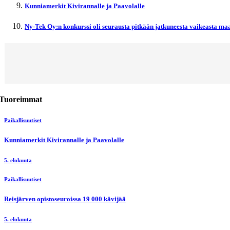
Kunniamerkit Kivirannalle ja Paavolalle
Ny-Tek Oy:n konkurssi oli seurausta pitkään jatkuneesta vaikeasta maa
Tuoreimmat
Paikallisuutiset
Kunniamerkit Kivirannalle ja Paavolalle
5. elokuuta
Paikallisuutiset
Reisjärven opistoseuroissa 19 000 kävijää
5. elokuuta