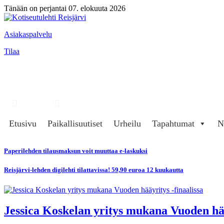
Tänään on perjantai 07. elokuuta 2026
Asiakaspalvelu
Tilaa
Hae
Kirjaudu
Etusivu
Paikallisuutiset
Urheilu
Tapahtumat
N
Paperilehden tilausmaksun voit muuttaa e-laskuksi
Reisjärvi-lehden digilehti tilattavissa! 59,90 euroa 12 kuukautta
Jessica Koskelan yritys mukana Vuoden hää