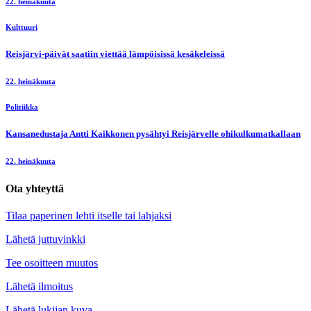
22. heinäkuuta
Kulttuuri
Reisjärvi-päivät saatiin viettää lämpöisissä kesäkeleissä
22. heinäkuuta
Politiikka
Kansanedustaja Antti Kaikkonen pysähtyi Reisjärvelle ohikulkumatkallaan
22. heinäkuuta
Ota yhteyttä
Tilaa paperinen lehti itselle tai lahjaksi
Lähetä juttuvinkki
Tee osoitteen muutos
Lähetä ilmoitus
Lähetä lukijan kuva