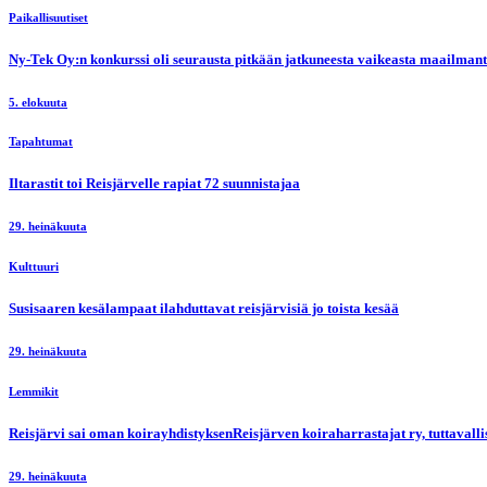
Paikallisuutiset
Ny-Tek Oy:n konkurssi oli seurausta pitkään jatkuneesta vaikeasta maailmanti
5. elokuuta
Tapahtumat
Iltarastit toi Reisjärvelle rapiat 72 suunnistajaa
29. heinäkuuta
Kulttuuri
Susisaaren kesälampaat ilahduttavat reisjärvisiä jo toista kesää
29. heinäkuuta
Lemmikit
Reisjärvi sai oman koirayhdistyksenReisjärven koiraharrastajat ry, tuttaval
29. heinäkuuta