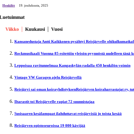
Henkilöt
19. јoulukuuta, 2025
Luetuimmat
Viikko
Kuukausi
Vuosi
Kansanedustaja Antti Kaikkonen pysähtyi Reisjärvelle ohikulkumatka
Rockmusikaali Vuonna 85 esitettiin yleisön pyynnöstä uudelleen tänä 
Leppoisaa ravitunnelmaa Kangaskylän radalla 450 henkilön voimin
Vintage VW Garagen ajelu Reisjärvellä
Reisjärvi sai oman koirayhdistyksenReisjärven koiraharrastajat ry, t
Iltarastit toi Reisjärvelle rapiat 72 suunnistajaa
Susisaaren kesälampaat ilahduttavat reisjärvisiä jo toista kesää
Reisjärven opistoseuroissa 19 000 kävijää