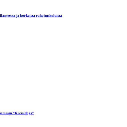
lanteesta ja korkeista rahoituskuluista
lisemmin “Kreisidogs”