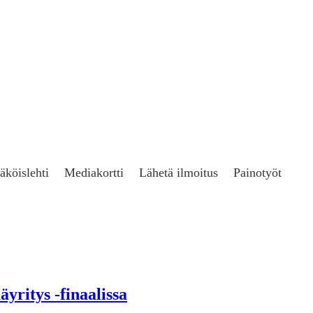
äköislehti
Mediakortti
Lähetä ilmoitus
Painotyöt
yritys -finaalissa