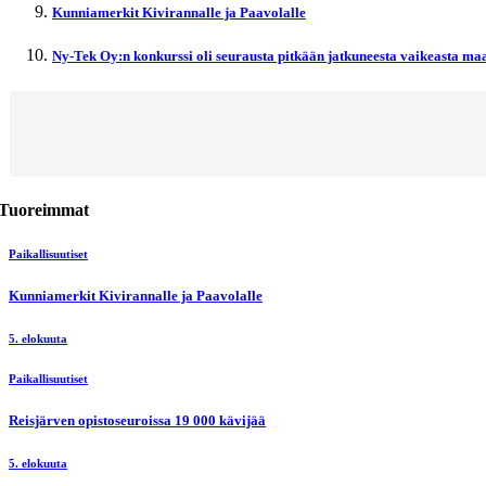
Kunniamerkit Kivirannalle ja Paavolalle
Ny-Tek Oy:n konkurssi oli seurausta pitkään jatkuneesta vaikeasta maa
Tuoreimmat
Paikallisuutiset
Kunniamerkit Kivirannalle ja Paavolalle
5. elokuuta
Paikallisuutiset
Reisjärven opistoseuroissa 19 000 kävijää
5. elokuuta