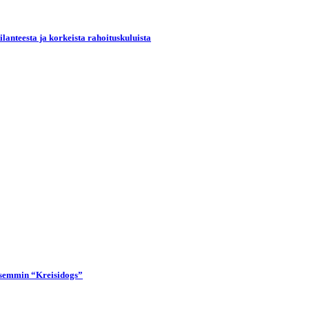
lanteesta ja korkeista rahoituskuluista
lisemmin “Kreisidogs”