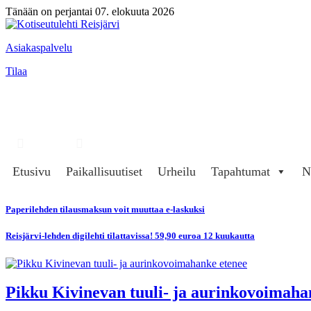
Tänään on perjantai 07. elokuuta 2026
Asiakaspalvelu
Tilaa
Hae
Kirjaudu
Etusivu
Paikallisuutiset
Urheilu
Tapahtumat
N
Paperilehden tilausmaksun voit muuttaa e-laskuksi
Reisjärvi-lehden digilehti tilattavissa! 59,90 euroa 12 kuukautta
Pikku Kivinevan tuuli- ja aurinkovoimaha