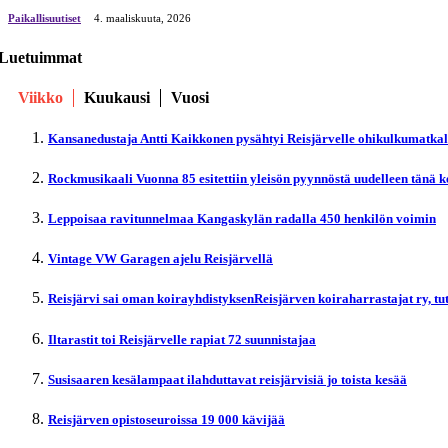
Paikallisuutiset
4. maaliskuuta, 2026
Luetuimmat
Viikko
Kuukausi
Vuosi
Kansanedustaja Antti Kaikkonen pysähtyi Reisjärvelle ohikulkumatka
Rockmusikaali Vuonna 85 esitettiin yleisön pyynnöstä uudelleen tänä 
Leppoisaa ravitunnelmaa Kangaskylän radalla 450 henkilön voimin
Vintage VW Garagen ajelu Reisjärvellä
Reisjärvi sai oman koirayhdistyksenReisjärven koiraharrastajat ry, t
Iltarastit toi Reisjärvelle rapiat 72 suunnistajaa
Susisaaren kesälampaat ilahduttavat reisjärvisiä jo toista kesää
Reisjärven opistoseuroissa 19 000 kävijää