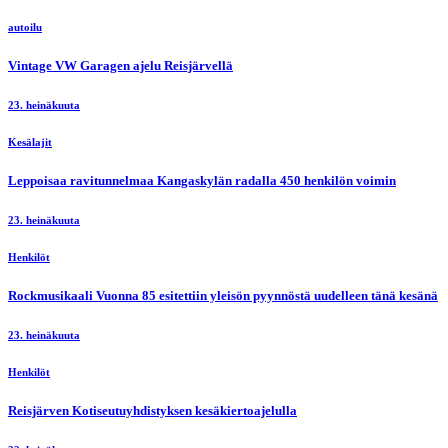
autoilu
Vintage VW Garagen ajelu Reisjärvellä
23. heinäkuuta
Kesälajit
Leppoisaa ravitunnelmaa Kangaskylän radalla 450 henkilön voimin
23. heinäkuuta
Henkilöt
Rockmusikaali Vuonna 85 esitettiin yleisön pyynnöstä uudelleen tänä kesänä
23. heinäkuuta
Henkilöt
Reisjärven Kotiseutuyhdistyksen kesäkiertoajelulla