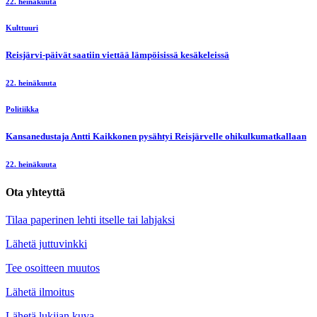
22. heinäkuuta
Kulttuuri
Reisjärvi-päivät saatiin viettää lämpöisissä kesäkeleissä
22. heinäkuuta
Politiikka
Kansanedustaja Antti Kaikkonen pysähtyi Reisjärvelle ohikulkumatkallaan
22. heinäkuuta
Ota yhteyttä
Tilaa paperinen lehti itselle tai lahjaksi
Lähetä juttuvinkki
Tee osoitteen muutos
Lähetä ilmoitus
Lähetä lukijan kuva