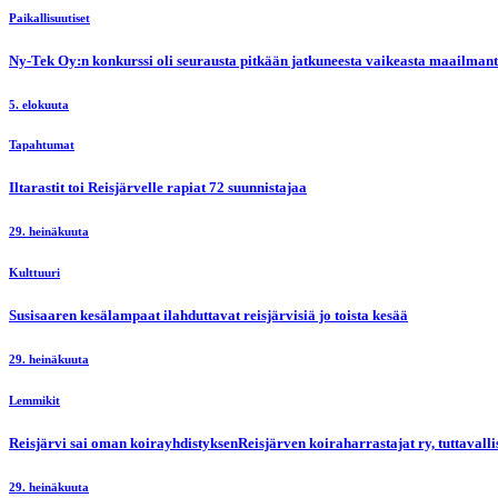
Paikallisuutiset
Ny-Tek Oy:n konkurssi oli seurausta pitkään jatkuneesta vaikeasta maailmanti
5. elokuuta
Tapahtumat
Iltarastit toi Reisjärvelle rapiat 72 suunnistajaa
29. heinäkuuta
Kulttuuri
Susisaaren kesälampaat ilahduttavat reisjärvisiä jo toista kesää
29. heinäkuuta
Lemmikit
Reisjärvi sai oman koirayhdistyksenReisjärven koiraharrastajat ry, tuttaval
29. heinäkuuta