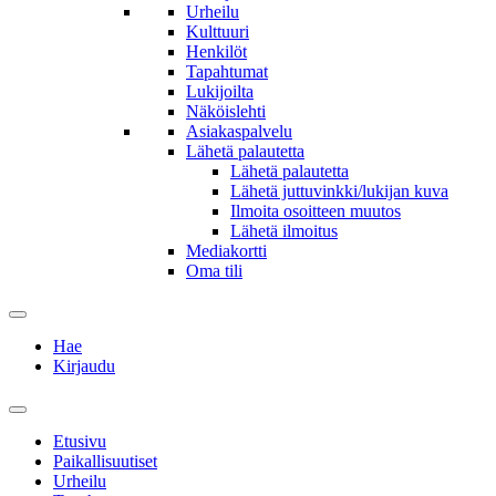
Urheilu
Kulttuuri
Henkilöt
Tapahtumat
Lukijoilta
Näköislehti
Asiakaspalvelu
Lähetä palautetta
Lähetä palautetta
Lähetä juttuvinkki/lukijan kuva
Ilmoita osoitteen muutos
Lähetä ilmoitus
Mediakortti
Oma tili
Hae
Kirjaudu
Etusivu
Paikallisuutiset
Urheilu