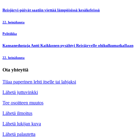
Reisjärvi-päivät saatiin viettää lämpöisissä kesäkeleissä
22. heinäkuuta
Politiikka
Kansanedustaja Antti Kaikkonen pysähtyi Reisjärvelle ohikulkumatkallaan
22. heinäkuuta
Ota yhteyttä
Tilaa paperinen lehti itselle tai lahjaksi
Lähetä juttuvinkki
Tee osoitteen muutos
Lähetä ilmoitus
Lähetä lukijan kuva
Lähetä palautetta