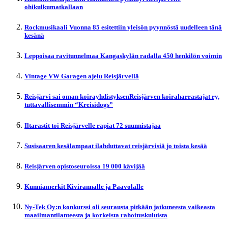
ohikulkumatkallaan
Rockmusikaali Vuonna 85 esitettiin yleisön pyynnöstä uudelleen tänä
kesänä
Leppoisaa ravitunnelmaa Kangaskylän radalla 450 henkilön voimin
Vintage VW Garagen ajelu Reisjärvellä
Reisjärvi sai oman koirayhdistyksenReisjärven koiraharrastajat ry,
tuttavallisemmin “Kreisidogs”
Iltarastit toi Reisjärvelle rapiat 72 suunnistajaa
Susisaaren kesälampaat ilahduttavat reisjärvisiä jo toista kesää
Reisjärven opistoseuroissa 19 000 kävijää
Kunniamerkit Kivirannalle ja Paavolalle
Ny-Tek Oy:n konkurssi oli seurausta pitkään jatkuneesta vaikeasta
maailmantilanteesta ja korkeista rahoituskuluista