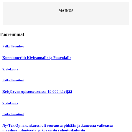
MAINOS
Tuoreimmat
Paikallisuutiset
Kunniamerkit Kivirannalle ja Paavolalle
5. elokuuta
Paikallisuutiset
Reisjärven opistoseuroissa 19 000 kävijää
5. elokuuta
Paikallisuutiset
Ny-Tek Oy:n konkurssi oli seurausta pitkään jatkuneesta vaikeasta
maailmantilanteesta ja korkeista rahoituskuluista