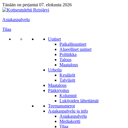
Tänään on perjantai 07. elokuuta 2026
Asiakaspalvelu
Tilaa
Uutiset
Paikallisuutiset
Alueelliset uutiset
Politiikka
Talous
Maatalous
Urheilu
Kesälajit
Talvilajit
Maatalous
Pääkirjoitus
Kolumnit
Lukijoiden lähettämät
Teemanumerot
Asiakaspalvelu ja info
Asiakaspalvelu
Mediakortti
Tilaa