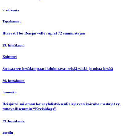
5. elokuuta
Tapahtumat
Iltarastit toi Reisjärvelle rapiat 72 suunnistajaa
29. heinäkuuta
Kulttuuri
Susisaaren kesälampaat ilahduttavat reisjärvisiä jo toista kesää
29. heinäkuuta
Lemmikit
Reisjärvi sai oman koirayhdistyksenReisjärven koiraharrastajat ry,
tuttavallisemmin “Kreisidogs”
29. heinäkuuta
autoilu