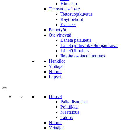
Hinnasto
Tietosuojaseloste
Tietosuojakuvaus
Käyttöehdot
Evästeet
Painotyöt
Ota yhteyttä
Lähetä palautetta
Lähetä juttuvinkki/lukijan kuva
Lähetä ilmoitus
Ilmoita osoitteen muutos
Henkilöt
Yrittäjät
Nuoret
Lapset
Uutiset
Paikallisuutiset
Politiikka
Maatalous
Talous
Nuoret
Yrittäjät