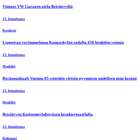
Vintage VW Garagen ajelu Reisjärvellä
23. heinäkuuta
Kesälajit
Leppoisaa ravitunnelmaa Kangaskylän radalla 450 henkilön voimin
23. heinäkuuta
Henkilöt
Rockmusikaali Vuonna 85 esitettiin yleisön pyynnöstä uudelleen tänä kesänä
23. heinäkuuta
Henkilöt
Reisjärven Kotiseutuyhdistyksen kesäkiertoajelulla
22. heinäkuuta
Kulttuuri