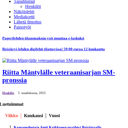
Tapahtumat
Henkilöt
Näköislehti
Mediakortti
Lähetä ilmoitus
Painotyöt
Paperilehden tilausmaksun voit muuttaa e-laskuksi
Reisjärvi-lehden digilehti tilattavissa! 59,90 euroa 12 kuukautta
Riitta Mäntylälle veteraanisarjan SM-
pronssia
Henkilöt
5. maaliskuuta, 2025
Luetuimmat
Viikko
Kuukausi
Vuosi
Kansanedustaja Antti Kaikkonen pysähtyi Reisjärvelle