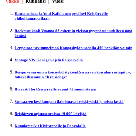
Viikko
Kuukausi
Vuosi
Kansanedustaja Antti Kaikkonen pysähtyi Reisjärvelle
ohikulkumatkallaan
Rockmusikaali Vuonna 85 esitettiin yleisön pyynnöstä uudelleen tänä
kesänä
Leppoisaa ravitunnelmaa Kangaskylän radalla 450 henkilön voimin
Vintage VW Garagen ajelu Reisjärvellä
Reisjärvi sai oman koirayhdistyksenReisjärven koiraharrastajat ry,
tuttavallisemmin “Kreisidogs”
Iltarastit toi Reisjärvelle rapiat 72 suunnistajaa
Susisaaren kesälampaat ilahduttavat reisjärvisiä jo toista kesää
Reisjärven opistoseuroissa 19 000 kävijää
Kunniamerkit Kivirannalle ja Paavolalle