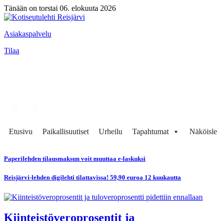
Tänään on torstai 06. elokuuta 2026
Asiakaspalvelu
Tilaa
Etusivu
Paikallisuutiset
Urheilu
Tapahtumat
Näköisleh
Paperilehden tilausmaksun voit muuttaa e-laskuksi
Reisjärvi-lehden digilehti tilattavissa! 59,90 euroa 12 kuukautta
Kiinteistöveroprosentit ja