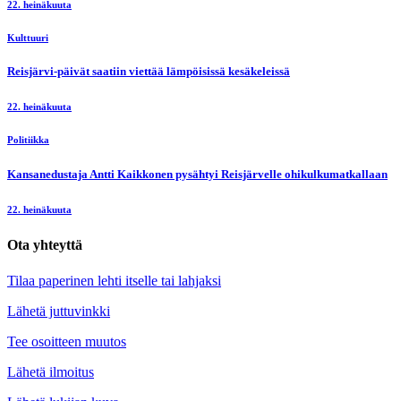
22. heinäkuuta
Kulttuuri
Reisjärvi-päivät saatiin viettää lämpöisissä kesäkeleissä
22. heinäkuuta
Politiikka
Kansanedustaja Antti Kaikkonen pysähtyi Reisjärvelle ohikulkumatkallaan
22. heinäkuuta
Ota yhteyttä
Tilaa paperinen lehti itselle tai lahjaksi
Lähetä juttuvinkki
Tee osoitteen muutos
Lähetä ilmoitus