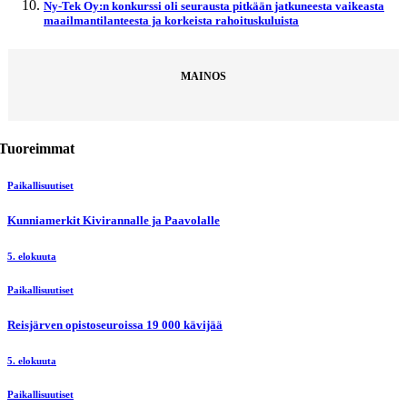
Ny-Tek Oy:n konkurssi oli seurausta pitkään jatkuneesta vaikeasta
maailmantilanteesta ja korkeista rahoituskuluista
MAINOS
Tuoreimmat
Paikallisuutiset
Kunniamerkit Kivirannalle ja Paavolalle
5. elokuuta
Paikallisuutiset
Reisjärven opistoseuroissa 19 000 kävijää
5. elokuuta
Paikallisuutiset