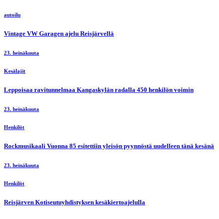
autoilu
Vintage VW Garagen ajelu Reisjärvellä
23. heinäkuuta
Kesälajit
Leppoisaa ravitunnelmaa Kangaskylän radalla 450 henkilön voimin
23. heinäkuuta
Henkilöt
Rockmusikaali Vuonna 85 esitettiin yleisön pyynnöstä uudelleen tänä kesänä
23. heinäkuuta
Henkilöt
Reisjärven Kotiseutuyhdistyksen kesäkiertoajelulla