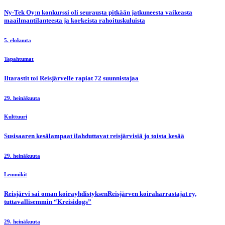
Ny-Tek Oy:n konkurssi oli seurausta pitkään jatkuneesta vaikeasta
maailmantilanteesta ja korkeista rahoituskuluista
5. elokuuta
Tapahtumat
Iltarastit toi Reisjärvelle rapiat 72 suunnistajaa
29. heinäkuuta
Kulttuuri
Susisaaren kesälampaat ilahduttavat reisjärvisiä jo toista kesää
29. heinäkuuta
Lemmikit
Reisjärvi sai oman koirayhdistyksenReisjärven koiraharrastajat ry,
tuttavallisemmin “Kreisidogs”
29. heinäkuuta