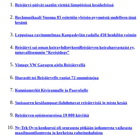
Reisjärvi-päivät saatiin viettää lämpöisissä kesäkeleissä
Rockmusikaali Vuonna 85 esitettiin yleisön pyynnöstä uudelleen tänä
kesänä
Leppoisaa ravitunnelmaa Kangaskylän radalla 450 henkilön voimin
Reisjärvi sai oman koirayhdistyksenReisjärven koiraharrastajat ry,
tuttavallisemmin “Kreisidogs”
Vintage VW Garagen ajelu Reisjärvellä
Iltarastit toi Reisjärvelle rapiat 72 suunnistajaa
Kunniamerkit Kivirannalle ja Paavolalle
Susisaaren kesälampaat ilahduttavat reisjärvisiä jo toista kesää
Reisjärven opistoseuroissa 19 000 kävijää
Ny-Tek Oy:n konkurssi oli seurausta pitkään jatkuneesta vaikeasta
maailmantilanteesta ja korkeista rahoituskuluista