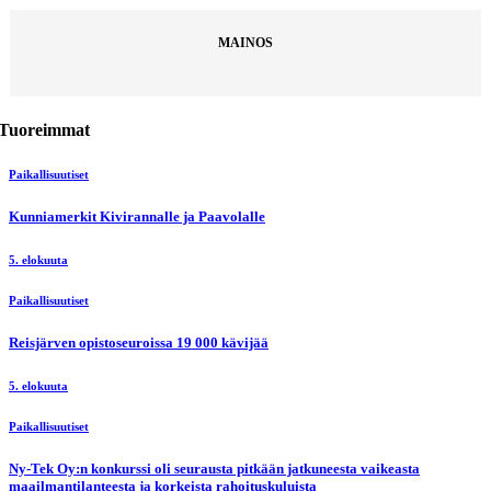
MAINOS
Tuoreimmat
Paikallisuutiset
Kunniamerkit Kivirannalle ja Paavolalle
5. elokuuta
Paikallisuutiset
Reisjärven opistoseuroissa 19 000 kävijää
5. elokuuta
Paikallisuutiset
Ny-Tek Oy:n konkurssi oli seurausta pitkään jatkuneesta vaikeasta
maailmantilanteesta ja korkeista rahoituskuluista