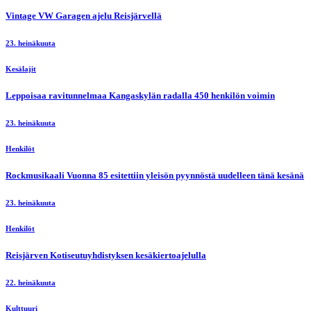
Vintage VW Garagen ajelu Reisjärvellä
23. heinäkuuta
Kesälajit
Leppoisaa ravitunnelmaa Kangaskylän radalla 450 henkilön voimin
23. heinäkuuta
Henkilöt
Rockmusikaali Vuonna 85 esitettiin yleisön pyynnöstä uudelleen tänä kesänä
23. heinäkuuta
Henkilöt
Reisjärven Kotiseutuyhdistyksen kesäkiertoajelulla
22. heinäkuuta
Kulttuuri