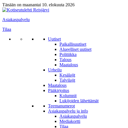
Tänään on maanantai 10. elokuuta 2026
Asiakaspalvelu
Tilaa
Uutiset
Paikallisuutiset
Alueelliset uutiset
Politiikka
Talous
Maatalous
Urheilu
Kesälajit
Talvilajit
Maatalous
Pääkirjoitus
Kolumnit
Lukijoiden lähettämät
Teemanumerot
Asiakaspalvelu ja info
Asiakaspalvelu
Mediakortti
Tilaa