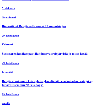
5. elokuuta
Tapahtumat
Iltarastit toi Reisjärvelle rapiat 72 suunnistajaa
29. heinäkuuta
Kulttuuri
Susisaaren kesälampaat ilahduttavat reisjärvisiä jo toista kesää
29. heinäkuuta
Lemmikit
Reisjärvi sai oman koirayhdistyksenReisjärven koiraharrastajat ry,
tuttavallisemmin “Kreisidogs”
29. heinäkuuta
autoilu