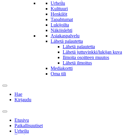
Urheilu
Kulttuuri
Henkilöt
Tapahtumat
Lukijoilta
Näköislehti
Asiakaspalvelu
Lähetä palautetta
Lähetä palautetta
Lähetä juttuvinkki/lukijan kuva
Ilmoita osoitteen muutos
Lähetä ilmoitus
Mediakortti
Oma tili
Hae
Kirjaudu
Etusivu
Paikallisuutiset
Urheilu