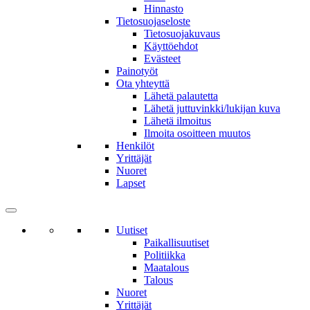
Hinnasto
Tietosuojaseloste
Tietosuojakuvaus
Käyttöehdot
Evästeet
Painotyöt
Ota yhteyttä
Lähetä palautetta
Lähetä juttuvinkki/lukijan kuva
Lähetä ilmoitus
Ilmoita osoitteen muutos
Henkilöt
Yrittäjät
Nuoret
Lapset
Uutiset
Paikallisuutiset
Politiikka
Maatalous
Talous
Nuoret
Yrittäjät