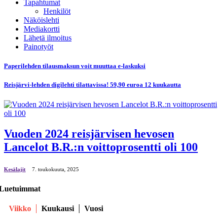
Tapahtumat
Henkilöt
Näköislehti
Mediakortti
Lähetä ilmoitus
Painotyöt
Paperilehden tilausmaksun voit muuttaa e-laskuksi
Reisjärvi-lehden digilehti tilattavissa! 59,90 euroa 12 kuukautta
Vuoden 2024 reisjärvisen hevosen
Lancelot B.R.:n voittoprosentti oli 100
Kesälajit
7. toukokuuta, 2025
Luetuimmat
Viikko
Kuukausi
Vuosi