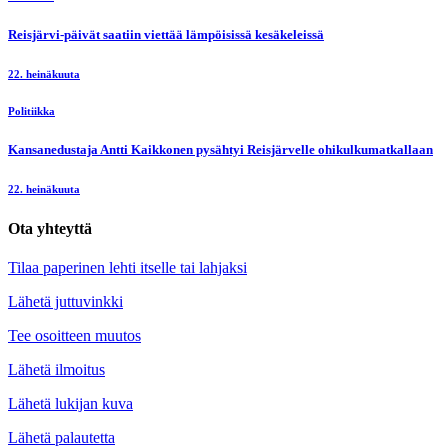
Reisjärvi-päivät saatiin viettää lämpöisissä kesäkeleissä
22. heinäkuuta
Politiikka
Kansanedustaja Antti Kaikkonen pysähtyi Reisjärvelle ohikulkumatkallaan
22. heinäkuuta
Ota yhteyttä
Tilaa paperinen lehti itselle tai lahjaksi
Lähetä juttuvinkki
Tee osoitteen muutos
Lähetä ilmoitus
Lähetä lukijan kuva
Lähetä palautetta