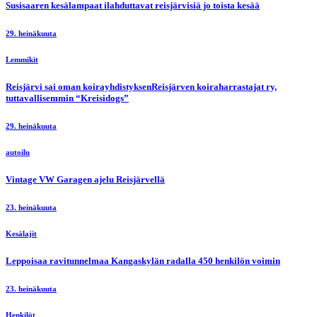
Susisaaren kesälampaat ilahduttavat reisjärvisiä jo toista kesää
29. heinäkuuta
Lemmikit
Reisjärvi sai oman koirayhdistyksenReisjärven koiraharrastajat ry,
tuttavallisemmin “Kreisidogs”
29. heinäkuuta
autoilu
Vintage VW Garagen ajelu Reisjärvellä
23. heinäkuuta
Kesälajit
Leppoisaa ravitunnelmaa Kangaskylän radalla 450 henkilön voimin
23. heinäkuuta
Henkilöt