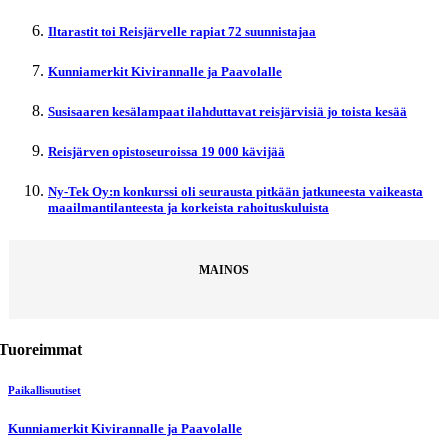
Iltarastit toi Reisjärvelle rapiat 72 suunnistajaa
Kunniamerkit Kivirannalle ja Paavolalle
Susisaaren kesälampaat ilahduttavat reisjärvisiä jo toista kesää
Reisjärven opistoseuroissa 19 000 kävijää
Ny-Tek Oy:n konkurssi oli seurausta pitkään jatkuneesta vaikeasta
maailmantilanteesta ja korkeista rahoituskuluista
MAINOS
Tuoreimmat
Paikallisuutiset
Kunniamerkit Kivirannalle ja Paavolalle