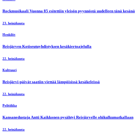
Rockmusikaali Vuonna 85 esitettiin yleisön pyynnöstä uudelleen tänä kesänä
23. heinäkuuta
Henkilöt
Reisjärven Kotiseutuyhdistyksen kesäkiertoajelulla
22. heinäkuuta
Kulttuuri
Reisjärvi-päivät saatiin viettää lämpöisissä kesäkeleissä
22. heinäkuuta
Politiikka
Kansanedustaja Antti Kaikkonen pysähtyi Reisjärvelle ohikulkumatkallaan
22. heinäkuuta