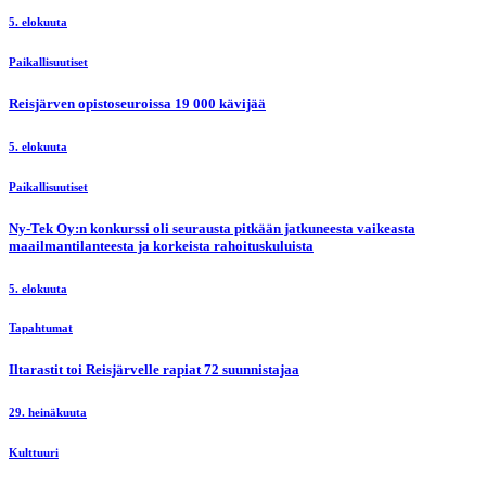
5. elokuuta
Paikallisuutiset
Reisjärven opistoseuroissa 19 000 kävijää
5. elokuuta
Paikallisuutiset
Ny-Tek Oy:n konkurssi oli seurausta pitkään jatkuneesta vaikeasta
maailmantilanteesta ja korkeista rahoituskuluista
5. elokuuta
Tapahtumat
Iltarastit toi Reisjärvelle rapiat 72 suunnistajaa
29. heinäkuuta
Kulttuuri