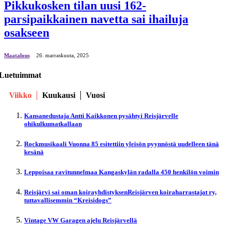
Pikkukosken tilan uusi 162-
parsipaikkainen navetta sai ihailuja
osakseen
Maatalous
26. marraskuuta, 2025
Luetuimmat
Viikko
Kuukausi
Vuosi
Kansanedustaja Antti Kaikkonen pysähtyi Reisjärvelle
ohikulkumatkallaan
Rockmusikaali Vuonna 85 esitettiin yleisön pyynnöstä uudelleen tänä
kesänä
Leppoisaa ravitunnelmaa Kangaskylän radalla 450 henkilön voimin
Reisjärvi sai oman koirayhdistyksenReisjärven koiraharrastajat ry,
tuttavallisemmin “Kreisidogs”
Vintage VW Garagen ajelu Reisjärvellä