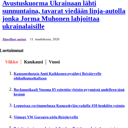
Avustuskuorma Ukrainaan lähti
sunnuntaina, tavarat viedään linja-autolla
jonka Jorma Muhonen lahjoittaa
ukrainalaisille
Alueelliset uutiset
11. maaliskuuta, 2026
Luetuimmat
Viikko
Kuukausi
Vuosi
Kansanedustaja Antti Kaikkonen pysähtyi Reisjärvelle
ohikulkumatkallaan
Rockmusikaali Vuonna 85 esitettiin yleisön pyynnöstä uudelleen tänä
kesänä
Leppoisaa ravitunnelmaa Kangaskylän radalla 450 henkilön voimin
Vintage VW Garagen ajelu Reisjärvellä