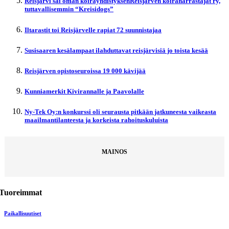
Reisjärvi sai oman koirayhdistyksenReisjärven koiraharrastajat ry,
tuttavallisemmin “Kreisidogs”
Iltarastit toi Reisjärvelle rapiat 72 suunnistajaa
Susisaaren kesälampaat ilahduttavat reisjärvisiä jo toista kesää
Reisjärven opistoseuroissa 19 000 kävijää
Kunniamerkit Kivirannalle ja Paavolalle
Ny-Tek Oy:n konkurssi oli seurausta pitkään jatkuneesta vaikeasta
maailmantilanteesta ja korkeista rahoituskuluista
MAINOS
Tuoreimmat
Paikallisuutiset