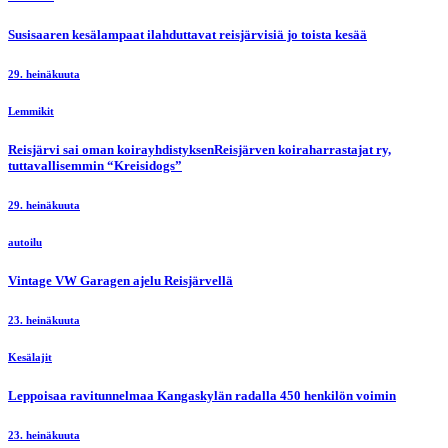
Susisaaren kesälampaat ilahduttavat reisjärvisiä jo toista kesää
29. heinäkuuta
Lemmikit
Reisjärvi sai oman koirayhdistyksenReisjärven koiraharrastajat ry,
tuttavallisemmin “Kreisidogs”
29. heinäkuuta
autoilu
Vintage VW Garagen ajelu Reisjärvellä
23. heinäkuuta
Kesälajit
Leppoisaa ravitunnelmaa Kangaskylän radalla 450 henkilön voimin
23. heinäkuuta