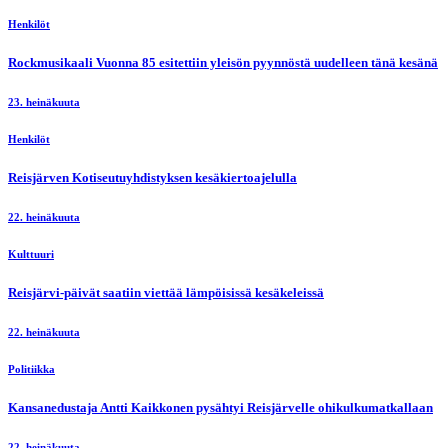
Henkilöt
Rockmusikaali Vuonna 85 esitettiin yleisön pyynnöstä uudelleen tänä kesänä
23. heinäkuuta
Henkilöt
Reisjärven Kotiseutuyhdistyksen kesäkiertoajelulla
22. heinäkuuta
Kulttuuri
Reisjärvi-päivät saatiin viettää lämpöisissä kesäkeleissä
22. heinäkuuta
Politiikka
Kansanedustaja Antti Kaikkonen pysähtyi Reisjärvelle ohikulkumatkallaan
22. heinäkuuta