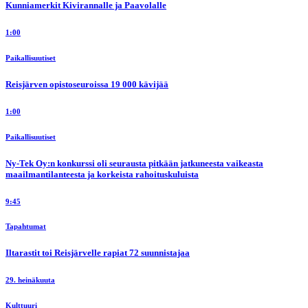
Kunniamerkit Kivirannalle ja Paavolalle
1:00
Paikallisuutiset
Reisjärven opistoseuroissa 19 000 kävijää
1:00
Paikallisuutiset
Ny-Tek Oy:n konkurssi oli seurausta pitkään jatkuneesta vaikeasta
maailmantilanteesta ja korkeista rahoituskuluista
9:45
Tapahtumat
Iltarastit toi Reisjärvelle rapiat 72 suunnistajaa
29. heinäkuuta
Kulttuuri