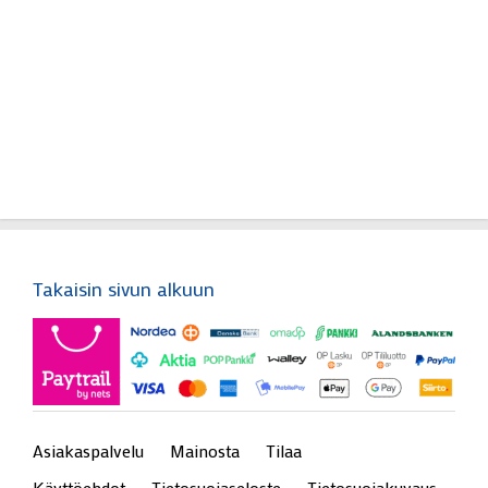
Takaisin sivun alkuun
Asiakaspalvelu
Mainosta
Tilaa
Käyttöehdot
Tietosuojaseloste
Tietosuojakuvaus