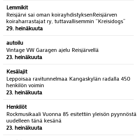
Lemmikit
Reisjärvi sai oman koirayhdistyksenReisjärven
koiraharrastajat ry, tuttavallisemmin “Kreisidogs”
29. heinäkuuta
autoilu
Vintage VW Garagen ajelu Reisjärvellä
23. heinäkuuta
Kesälajit
Leppoisaa ravitunnelmaa Kangaskylän radalla 450
henkilön voimin
23. heinäkuuta
Henkilöt
Rockmusikaali Vuonna 85 esitettiin yleisön pyynnöstä
uudelleen tänä kesänä
23. heinäkuuta