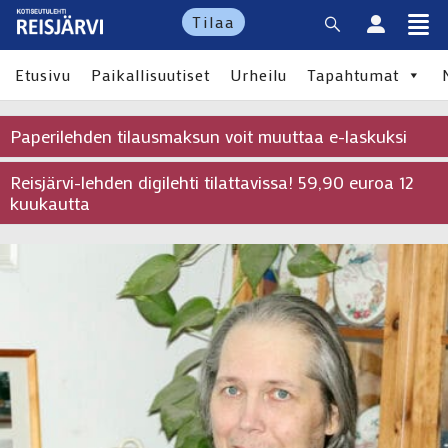
Tilaa
Etusivu
Paikallisuutiset
Urheilu
Tapahtumat
Paperilehden tilausmaksun voit muuttaa e-laskuksi
Reisjärvi-lehden digilehti tilattavissa! 59,90 euroa 12
kuukautta