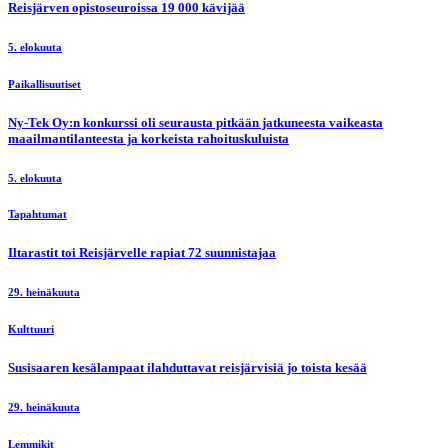
Reisjärven opistoseuroissa 19 000 kävijää
5. elokuuta
Paikallisuutiset
Ny-Tek Oy:n konkurssi oli seurausta pitkään jatkuneesta vaikeasta
maailmantilanteesta ja korkeista rahoituskuluista
5. elokuuta
Tapahtumat
Iltarastit toi Reisjärvelle rapiat 72 suunnistajaa
29. heinäkuuta
Kulttuuri
Susisaaren kesälampaat ilahduttavat reisjärvisiä jo toista kesää
29. heinäkuuta
Lemmikit