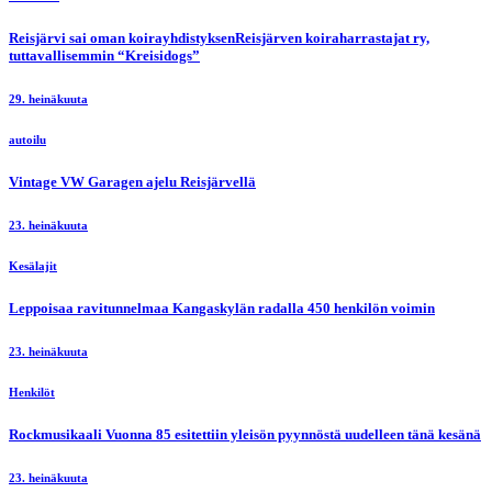
Reisjärvi sai oman koirayhdistyksenReisjärven koiraharrastajat ry,
tuttavallisemmin “Kreisidogs”
29. heinäkuuta
autoilu
Vintage VW Garagen ajelu Reisjärvellä
23. heinäkuuta
Kesälajit
Leppoisaa ravitunnelmaa Kangaskylän radalla 450 henkilön voimin
23. heinäkuuta
Henkilöt
Rockmusikaali Vuonna 85 esitettiin yleisön pyynnöstä uudelleen tänä kesänä
23. heinäkuuta