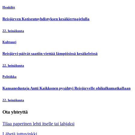
Henkilöt
Reisjärven Kotiseutuyhdistyksen kesäkiertoajelulla
22. heinäkuuta
Kulttuuri
Reisjärvi-päivät saatiin viettää lämpöisissä kesäkeleissä
22. heinäkuuta
Politiikka
Kansanedustaja Antti Kaikkonen pysähtyi Reisjärvelle ohikulkumatkallaan
22. heinäkuuta
Ota yhteyttä
Tilaa paperinen lehti itselle tai lahjaksi
Lähetä juttuvinkki