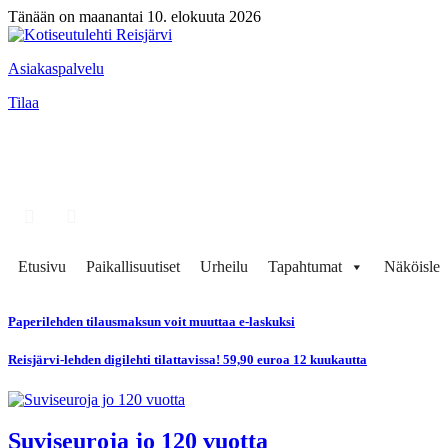
Tänään on maanantai 10. elokuuta 2026
Asiakaspalvelu
Tilaa
Etusivu
Paikallisuutiset
Urheilu
Tapahtumat
Näköisleh
Paperilehden tilausmaksun voit muuttaa e-laskuksi
Reisjärvi-lehden digilehti tilattavissa! 59,90 euroa 12 kuukautta
Suviseuroja jo 120 vuotta