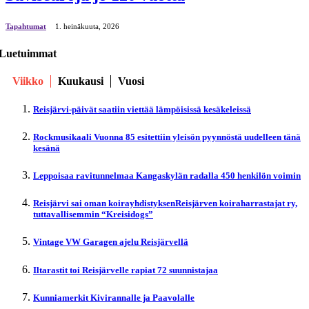
Tapahtumat
1. heinäkuuta, 2026
Luetuimmat
Viikko
Kuukausi
Vuosi
Reisjärvi-päivät saatiin viettää lämpöisissä kesäkeleissä
Rockmusikaali Vuonna 85 esitettiin yleisön pyynnöstä uudelleen tänä
kesänä
Leppoisaa ravitunnelmaa Kangaskylän radalla 450 henkilön voimin
Reisjärvi sai oman koirayhdistyksenReisjärven koiraharrastajat ry,
tuttavallisemmin “Kreisidogs”
Vintage VW Garagen ajelu Reisjärvellä
Iltarastit toi Reisjärvelle rapiat 72 suunnistajaa
Kunniamerkit Kivirannalle ja Paavolalle