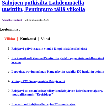
Salojoen putkisilta Lahdenmäellä
uusittiin, Pentinpuro tällä viikolla
Alueelliset uutiset
28. toukokuuta, 2025
Luetuimmat
Viikko
Kuukausi
Vuosi
Reisjärvi-päivät saatiin viettää lämpöisissä kesäkeleissä
Rockmusikaali Vuonna 85 esitettiin yleisön pyynnöstä uudelleen tänä
kesänä
Leppoisaa ravitunnelmaa Kangaskylän radalla 450 henkilön voimin
Vintage VW Garagen ajelu Reisjärvellä
Reisjärvi sai oman koirayhdistyksenReisjärven koiraharrastajat ry,
tuttavallisemmin “Kreisidogs”
Iltarastit toi Reisjärvelle rapiat 72 suunnistajaa