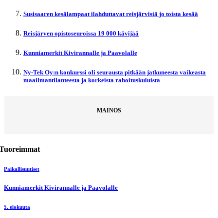
Susisaaren kesälampaat ilahduttavat reisjärvisiä jo toista kesää
Reisjärven opistoseuroissa 19 000 kävijää
Kunniamerkit Kivirannalle ja Paavolalle
Ny-Tek Oy:n konkurssi oli seurausta pitkään jatkuneesta vaikeasta
maailmantilanteesta ja korkeista rahoituskuluista
MAINOS
Tuoreimmat
Paikallisuutiset
Kunniamerkit Kivirannalle ja Paavolalle
5. elokuuta