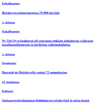
Paikallisuutiset
Reisjärven opistoseuroissa 19 000 kävijää
5. elokuuta
Paikallisuutiset
Ny-Tek Oy:n konkurssi oli seurausta pitkään jatkuneesta vaikeasta
maailmantilanteesta ja korkeista rahoituskuluista
5. elokuuta
Tapahtumat
Iltarastit toi Reisjärvelle rapiat 72 suunnistajaa
29. heinäkuuta
Kulttuuri
Susisaaren kesälampaat ilahduttavat reisjärvisiä jo toista kesää