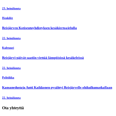
23. heinäkuuta
Henkilöt
Reisjärven Kotiseutuyhdistyksen kesäkiertoajelulla
22. heinäkuuta
Kulttuuri
Reisjärvi-päivät saatiin viettää lämpöisissä kesäkeleissä
22. heinäkuuta
Politiikka
Kansanedustaja Antti Kaikkonen pysähtyi Reisjärvelle ohikulkumatkallaan
22. heinäkuuta
Ota yhteyttä