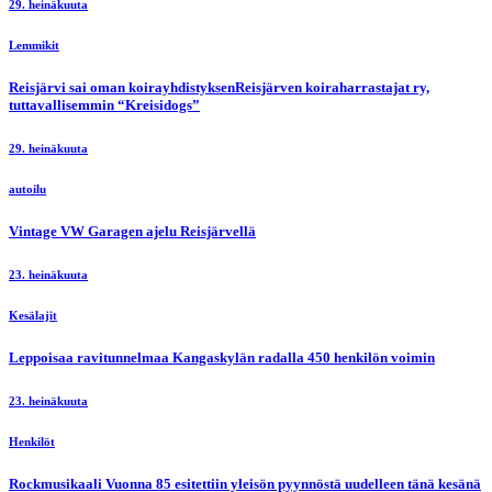
29. heinäkuuta
Lemmikit
Reisjärvi sai oman koirayhdistyksenReisjärven koiraharrastajat ry,
tuttavallisemmin “Kreisidogs”
29. heinäkuuta
autoilu
Vintage VW Garagen ajelu Reisjärvellä
23. heinäkuuta
Kesälajit
Leppoisaa ravitunnelmaa Kangaskylän radalla 450 henkilön voimin
23. heinäkuuta
Henkilöt
Rockmusikaali Vuonna 85 esitettiin yleisön pyynnöstä uudelleen tänä kesänä