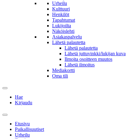
Urheilu
Kulttuuri
Henkilöt
Tapahtumat
Lukijoilta
Näköislehti
Asiakaspalvelu
Lähetä palautetta
Lähetä palautetta
Lähetä juttuvinkki/lukijan kuva
Ilmoita osoitteen muutos
Lähetä ilmoitus
Mediakortti
Oma tili
Hae
Kirjaudu
Etusivu
Paikallisuutiset
Urheilu