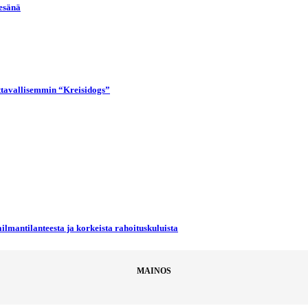
kesänä
uttavallisemmin “Kreisidogs”
ilmantilanteesta ja korkeista rahoituskuluista
MAINOS