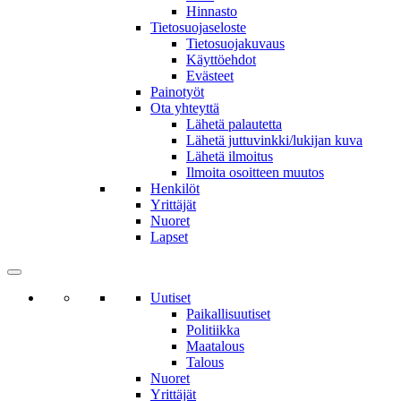
Hinnasto
Tietosuojaseloste
Tietosuojakuvaus
Käyttöehdot
Evästeet
Painotyöt
Ota yhteyttä
Lähetä palautetta
Lähetä juttuvinkki/lukijan kuva
Lähetä ilmoitus
Ilmoita osoitteen muutos
Henkilöt
Yrittäjät
Nuoret
Lapset
Uutiset
Paikallisuutiset
Politiikka
Maatalous
Talous
Nuoret
Yrittäjät