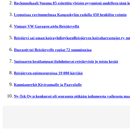
Rockmusikaali Vuonna 85 esitettiin yleisön pyynnöstä uudelleen tänä 
Leppoisaa ravitunnelmaa Kangaskylän radalla 450 henkilön voimin
Vintage VW Garagen ajelu Reisjärvellä
Reisjärvi sai oman koirayhdistyksenReisjärven koiraharrastajat ry, t
Iltarastit toi Reisjärvelle rapiat 72 suunnistajaa
Susisaaren kesälampaat ilahduttavat reisjärvisiä jo toista kesää
Reisjärven opistoseuroissa 19 000 kävijää
Kunniamerkit Kivirannalle ja Paavolalle
Ny-Tek Oy:n konkurssi oli seurausta pitkään jatkuneesta vaikeasta maa