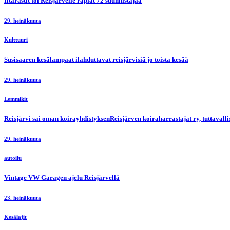
Iltarastit toi Reisjärvelle rapiat 72 suunnistajaa
29. heinäkuuta
Kulttuuri
Susisaaren kesälampaat ilahduttavat reisjärvisiä jo toista kesää
29. heinäkuuta
Lemmikit
Reisjärvi sai oman koirayhdistyksenReisjärven koiraharrastajat ry, tuttaval
29. heinäkuuta
autoilu
Vintage VW Garagen ajelu Reisjärvellä
23. heinäkuuta
Kesälajit