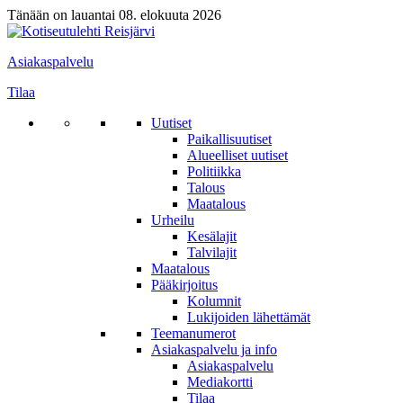
Tänään on lauantai 08. elokuuta 2026
Asiakaspalvelu
Tilaa
Uutiset
Paikallisuutiset
Alueelliset uutiset
Politiikka
Talous
Maatalous
Urheilu
Kesälajit
Talvilajit
Maatalous
Pääkirjoitus
Kolumnit
Lukijoiden lähettämät
Teemanumerot
Asiakaspalvelu ja info
Asiakaspalvelu
Mediakortti
Tilaa