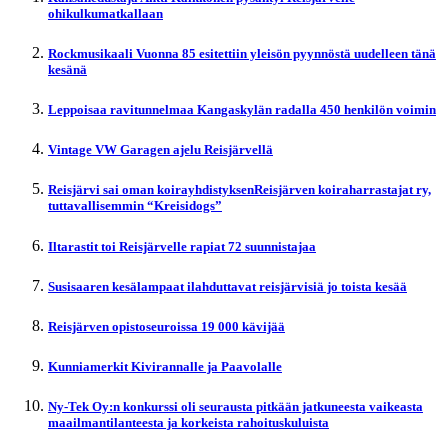
ohikulkumatkallaan
Rockmusikaali Vuonna 85 esitettiin yleisön pyynnöstä uudelleen tänä
kesänä
Leppoisaa ravitunnelmaa Kangaskylän radalla 450 henkilön voimin
Vintage VW Garagen ajelu Reisjärvellä
Reisjärvi sai oman koirayhdistyksenReisjärven koiraharrastajat ry,
tuttavallisemmin “Kreisidogs”
Iltarastit toi Reisjärvelle rapiat 72 suunnistajaa
Susisaaren kesälampaat ilahduttavat reisjärvisiä jo toista kesää
Reisjärven opistoseuroissa 19 000 kävijää
Kunniamerkit Kivirannalle ja Paavolalle
Ny-Tek Oy:n konkurssi oli seurausta pitkään jatkuneesta vaikeasta
maailmantilanteesta ja korkeista rahoituskuluista