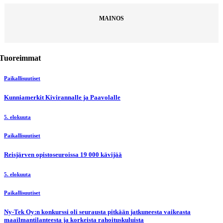
MAINOS
Tuoreimmat
Paikallisuutiset
Kunniamerkit Kivirannalle ja Paavolalle
5. elokuuta
Paikallisuutiset
Reisjärven opistoseuroissa 19 000 kävijää
5. elokuuta
Paikallisuutiset
Ny-Tek Oy:n konkurssi oli seurausta pitkään jatkuneesta vaikeasta
maailmantilanteesta ja korkeista rahoituskuluista