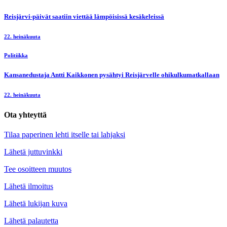
Reisjärvi-päivät saatiin viettää lämpöisissä kesäkeleissä
22. heinäkuuta
Politiikka
Kansanedustaja Antti Kaikkonen pysähtyi Reisjärvelle ohikulkumatkallaan
22. heinäkuuta
Ota yhteyttä
Tilaa paperinen lehti itselle tai lahjaksi
Lähetä juttuvinkki
Tee osoitteen muutos
Lähetä ilmoitus
Lähetä lukijan kuva
Lähetä palautetta