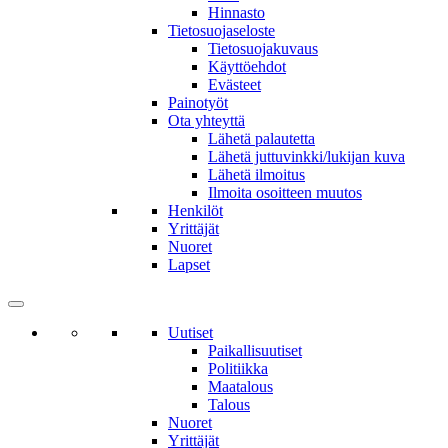
Hinnasto
Tietosuojaseloste
Tietosuojakuvaus
Käyttöehdot
Evästeet
Painotyöt
Ota yhteyttä
Lähetä palautetta
Lähetä juttuvinkki/lukijan kuva
Lähetä ilmoitus
Ilmoita osoitteen muutos
Henkilöt
Yrittäjät
Nuoret
Lapset
Uutiset
Paikallisuutiset
Politiikka
Maatalous
Talous
Nuoret
Yrittäjät