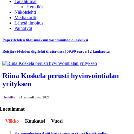
Tapahtumat
Henkilöt
Näköislehti
Mediakortti
Lähetä ilmoitus
Painotyöt
Paperilehden tilausmaksun voit muuttaa e-laskuksi
Reisjärvi-lehden digilehti tilattavissa! 59,90 euroa 12 kuukautta
Riina Koskela perusti hyvinvointialan
yrityksen
Henkilöt
21. tammikuuta, 2026
Luetuimmat
Viikko
Kuukausi
Vuosi
Kansanedustaja Antti Kaikkonen pysähtyi Reisjärvelle