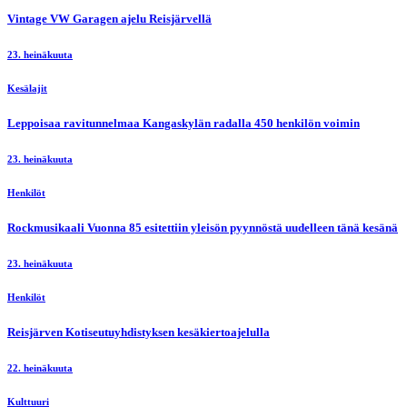
Vintage VW Garagen ajelu Reisjärvellä
23. heinäkuuta
Kesälajit
Leppoisaa ravitunnelmaa Kangaskylän radalla 450 henkilön voimin
23. heinäkuuta
Henkilöt
Rockmusikaali Vuonna 85 esitettiin yleisön pyynnöstä uudelleen tänä kesänä
23. heinäkuuta
Henkilöt
Reisjärven Kotiseutuyhdistyksen kesäkiertoajelulla
22. heinäkuuta
Kulttuuri