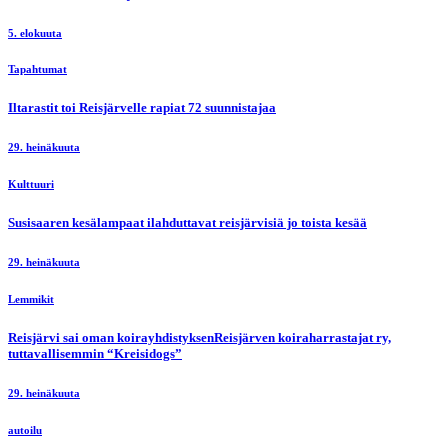
5. elokuuta
Tapahtumat
Iltarastit toi Reisjärvelle rapiat 72 suunnistajaa
29. heinäkuuta
Kulttuuri
Susisaaren kesälampaat ilahduttavat reisjärvisiä jo toista kesää
29. heinäkuuta
Lemmikit
Reisjärvi sai oman koirayhdistyksenReisjärven koiraharrastajat ry,
tuttavallisemmin “Kreisidogs”
29. heinäkuuta
autoilu