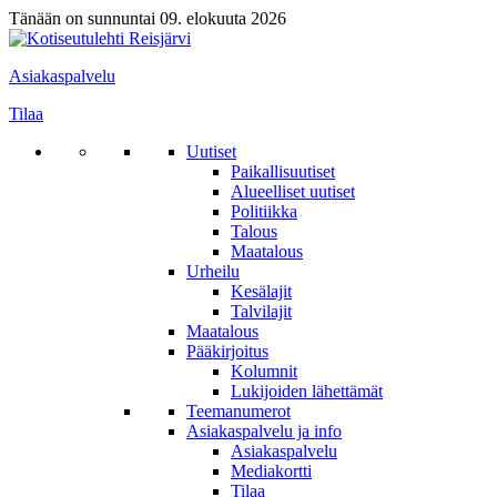
Tänään on sunnuntai 09. elokuuta 2026
Asiakaspalvelu
Tilaa
Uutiset
Paikallisuutiset
Alueelliset uutiset
Politiikka
Talous
Maatalous
Urheilu
Kesälajit
Talvilajit
Maatalous
Pääkirjoitus
Kolumnit
Lukijoiden lähettämät
Teemanumerot
Asiakaspalvelu ja info
Asiakaspalvelu
Mediakortti
Tilaa