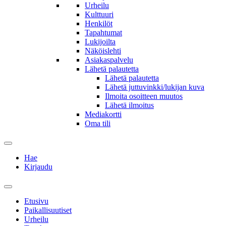
Urheilu
Kulttuuri
Henkilöt
Tapahtumat
Lukijoilta
Näköislehti
Asiakaspalvelu
Lähetä palautetta
Lähetä palautetta
Lähetä juttuvinkki/lukijan kuva
Ilmoita osoitteen muutos
Lähetä ilmoitus
Mediakortti
Oma tili
Hae
Kirjaudu
Etusivu
Paikallisuutiset
Urheilu