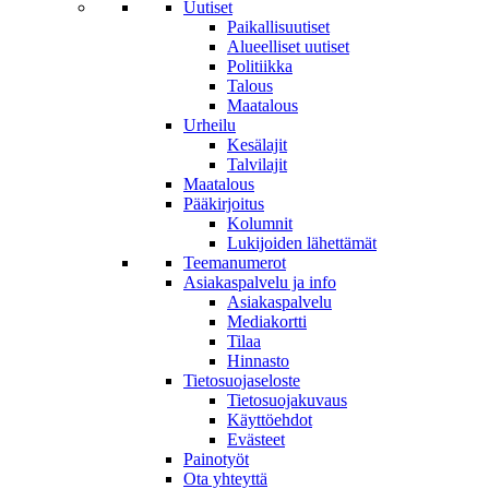
Uutiset
Paikallisuutiset
Alueelliset uutiset
Politiikka
Talous
Maatalous
Urheilu
Kesälajit
Talvilajit
Maatalous
Pääkirjoitus
Kolumnit
Lukijoiden lähettämät
Teemanumerot
Asiakaspalvelu ja info
Asiakaspalvelu
Mediakortti
Tilaa
Hinnasto
Tietosuojaseloste
Tietosuojakuvaus
Käyttöehdot
Evästeet
Painotyöt
Ota yhteyttä