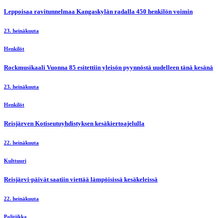
Leppoisaa ravitunnelmaa Kangaskylän radalla 450 henkilön voimin
23. heinäkuuta
Henkilöt
Rockmusikaali Vuonna 85 esitettiin yleisön pyynnöstä uudelleen tänä kesänä
23. heinäkuuta
Henkilöt
Reisjärven Kotiseutuyhdistyksen kesäkiertoajelulla
22. heinäkuuta
Kulttuuri
Reisjärvi-päivät saatiin viettää lämpöisissä kesäkeleissä
22. heinäkuuta
Politiikka