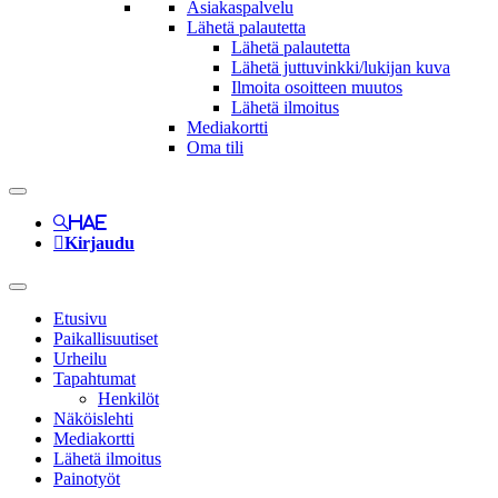
Asiakaspalvelu
Lähetä palautetta
Lähetä palautetta
Lähetä juttuvinkki/lukijan kuva
Ilmoita osoitteen muutos
Lähetä ilmoitus
Mediakortti
Oma tili
Hae
Kirjaudu
Etusivu
Paikallisuutiset
Urheilu
Tapahtumat
Henkilöt
Näköislehti
Mediakortti
Lähetä ilmoitus
Painotyöt