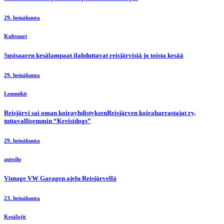
29. heinäkuuta
Kulttuuri
Susisaaren kesälampaat ilahduttavat reisjärvisiä jo toista kesää
29. heinäkuuta
Lemmikit
Reisjärvi sai oman koirayhdistyksenReisjärven koiraharrastajat ry,
tuttavallisemmin “Kreisidogs”
29. heinäkuuta
autoilu
Vintage VW Garagen ajelu Reisjärvellä
23. heinäkuuta
Kesälajit