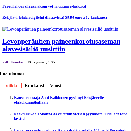
Paperilehden tilausmaksun voit muuttaa e-laskuksi
Reisjärvi-lehden digilehti tilattavissa! 59,90 euroa 12 kuukautta
Levonperäntien paineenkorotusaseman
alavesisäiliö uusittiin
Paikallisuutiset
19. syyskuuta, 2025
Luetuimmat
Viikko
Kuukausi
Vuosi
Kansanedustaja Antti Kaikkonen pysähtyi Reisjärvelle
ohikulkumatkallaan
Rockmusikaali Vuonna 85 esitettiin yleisön pyynnöstä uudelleen tänä
kesänä
Leppoisaa ravitunnelmaa Kangaskylän radalla 450 henkilön voimin