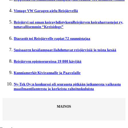
Vintage VW Garagen ajelu Reisjärvellä
Reisjärvi sai oman koirayhdistyksenReisjärven koiraharrastajat ry,
tuttavallisemmin “Kreisidogs”
Iltarastit toi Reisjärvelle rapiat 72 suunnistajaa
Susisaaren kesälampaat ilahduttavat reisjärvisiä jo toista kesää
Reisjärven opistoseuroissa 19 000 kävijää
Kunniamerkit Kivirannalle ja Paavolalle
Ny-Tek Oy:n konkurssi oli seurausta pitkään jatkuneesta vaikeasta
maailmantilanteesta ja korkeista rahoituskuluista
MAINOS