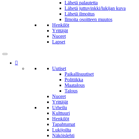
Lähetä palautetta
Lähetä juttuvinkki/lukijan kuva
Lähetä ilmoitus
Ilmoita osoitteen muutos
Henkilöt
Yrittäjät
Nuoret
Lapset
Uutiset
Paikallisuutiset
Politiikka
Maatalous
Talous
Nuoret
Yrittäjät
Urheilu
Kulttuuri
Henkilöt
Tapahtumat
Lukijoilta
Näköislehti