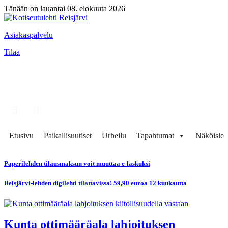
Tänään on lauantai 08. elokuuta 2026
Asiakaspalvelu
Tilaa
Etusivu
Paikallisuutiset
Urheilu
Tapahtumat
Näköisleh
Paperilehden tilausmaksun voit muuttaa e-laskuksi
Reisjärvi-lehden digilehti tilattavissa! 59,90 euroa 12 kuukautta
Kunta ottimääräala lahjoituksen