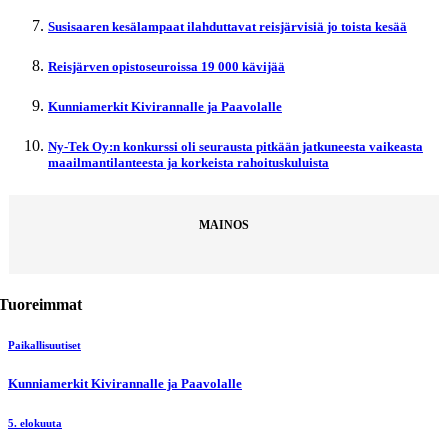
Susisaaren kesälampaat ilahduttavat reisjärvisiä jo toista kesää
Reisjärven opistoseuroissa 19 000 kävijää
Kunniamerkit Kivirannalle ja Paavolalle
Ny-Tek Oy:n konkurssi oli seurausta pitkään jatkuneesta vaikeasta
maailmantilanteesta ja korkeista rahoituskuluista
MAINOS
Tuoreimmat
Paikallisuutiset
Kunniamerkit Kivirannalle ja Paavolalle
5. elokuuta