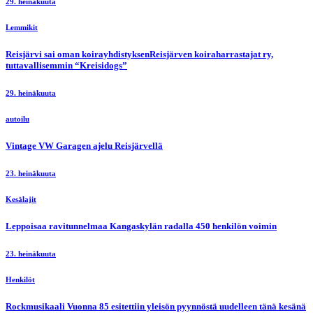
29. heinäkuuta
Lemmikit
Reisjärvi sai oman koirayhdistyksenReisjärven koiraharrastajat ry,
tuttavallisemmin “Kreisidogs”
29. heinäkuuta
autoilu
Vintage VW Garagen ajelu Reisjärvellä
23. heinäkuuta
Kesälajit
Leppoisaa ravitunnelmaa Kangaskylän radalla 450 henkilön voimin
23. heinäkuuta
Henkilöt
Rockmusikaali Vuonna 85 esitettiin yleisön pyynnöstä uudelleen tänä kesänä