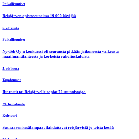
Paikallisuutiset
Reisjärven opistoseuroissa 19 000 kävijää
5. elokuuta
Paikallisuutiset
Ny-Tek Oy:n konkurssi oli seurausta pitkään jatkuneesta vaikeasta
maailmantilanteesta ja korkeista rahoituskuluista
5. elokuuta
Tapahtumat
Iltarastit toi Reisjärvelle rapiat 72 suunnistajaa
29. heinäkuuta
Kulttuuri
Susisaaren kesälampaat ilahduttavat reisjärvisiä jo toista kesää