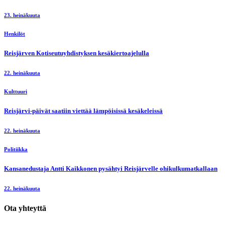
23. heinäkuuta
Henkilöt
Reisjärven Kotiseutuyhdistyksen kesäkiertoajelulla
22. heinäkuuta
Kulttuuri
Reisjärvi-päivät saatiin viettää lämpöisissä kesäkeleissä
22. heinäkuuta
Politiikka
Kansanedustaja Antti Kaikkonen pysähtyi Reisjärvelle ohikulkumatkallaan
22. heinäkuuta
Ota yhteyttä