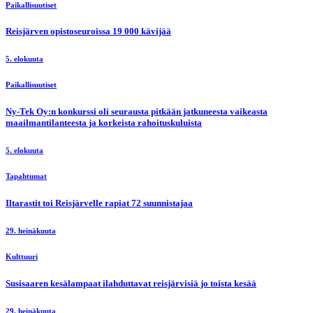
Paikallisuutiset
Reisjärven opistoseuroissa 19 000 kävijää
5. elokuuta
Paikallisuutiset
Ny-Tek Oy:n konkurssi oli seurausta pitkään jatkuneesta vaikeasta
maailmantilanteesta ja korkeista rahoituskuluista
5. elokuuta
Tapahtumat
Iltarastit toi Reisjärvelle rapiat 72 suunnistajaa
29. heinäkuuta
Kulttuuri
Susisaaren kesälampaat ilahduttavat reisjärvisiä jo toista kesää
29. heinäkuuta