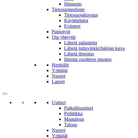
Hinnasto
Tietosuojaseloste
Tietosuojakuvaus
Käyttöehdot
Evästeet
Painotyöt
Ota yhteyttä
Lähetä palautetta
Lähetä juttuvinkki/lukijan kuva
Lähetä ilmoitus
Ilmoita osoitteen muutos
Henkilöt
Yrittäjät
Nuoret
Lapset
Uutiset
Paikallisuutiset
Politiikka
Maatalous
Talous
Nuoret
Yrittäjät