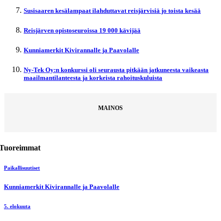
Susisaaren kesälampaat ilahduttavat reisjärvisiä jo toista kesää
Reisjärven opistoseuroissa 19 000 kävijää
Kunniamerkit Kivirannalle ja Paavolalle
Ny-Tek Oy:n konkurssi oli seurausta pitkään jatkuneesta vaikeasta
maailmantilanteesta ja korkeista rahoituskuluista
MAINOS
Tuoreimmat
Paikallisuutiset
Kunniamerkit Kivirannalle ja Paavolalle
5. elokuuta