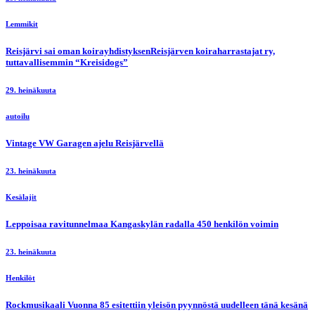
Lemmikit
Reisjärvi sai oman koirayhdistyksenReisjärven koiraharrastajat ry,
tuttavallisemmin “Kreisidogs”
29. heinäkuuta
autoilu
Vintage VW Garagen ajelu Reisjärvellä
23. heinäkuuta
Kesälajit
Leppoisaa ravitunnelmaa Kangaskylän radalla 450 henkilön voimin
23. heinäkuuta
Henkilöt
Rockmusikaali Vuonna 85 esitettiin yleisön pyynnöstä uudelleen tänä kesänä