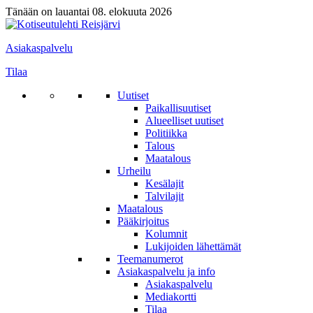
Tänään on lauantai 08. elokuuta 2026
Asiakaspalvelu
Tilaa
Uutiset
Paikallisuutiset
Alueelliset uutiset
Politiikka
Talous
Maatalous
Urheilu
Kesälajit
Talvilajit
Maatalous
Pääkirjoitus
Kolumnit
Lukijoiden lähettämät
Teemanumerot
Asiakaspalvelu ja info
Asiakaspalvelu
Mediakortti
Tilaa