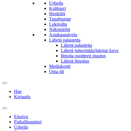
Urheilu
Kulttuuri
Henkilöt
Tapahtumat
Lukijoilta
Näköislehti
Asiakaspalvelu
Lähetä palautetta
Lähetä palautetta
Lähetä juttuvinkki/lukijan kuva
Ilmoita osoitteen muutos
Lähetä ilmoitus
Mediakortti
Oma tili
Hae
Kirjaudu
Etusivu
Paikallisuutiset
Urheilu