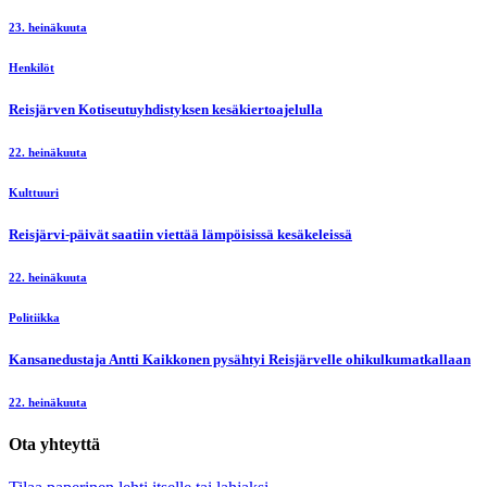
23. heinäkuuta
Henkilöt
Reisjärven Kotiseutuyhdistyksen kesäkiertoajelulla
22. heinäkuuta
Kulttuuri
Reisjärvi-päivät saatiin viettää lämpöisissä kesäkeleissä
22. heinäkuuta
Politiikka
Kansanedustaja Antti Kaikkonen pysähtyi Reisjärvelle ohikulkumatkallaan
22. heinäkuuta
Ota yhteyttä