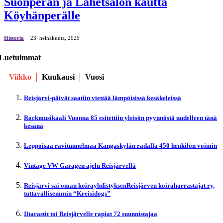
Suonperän ja Lähetsalon kautta
Köyhänperälle
Historia
23. heinäkuuta, 2025
Luetuimmat
Viikko
Kuukausi
Vuosi
Reisjärvi-päivät saatiin viettää lämpöisissä kesäkeleissä
Rockmusikaali Vuonna 85 esitettiin yleisön pyynnöstä uudelleen tänä
kesänä
Leppoisaa ravitunnelmaa Kangaskylän radalla 450 henkilön voimin
Vintage VW Garagen ajelu Reisjärvellä
Reisjärvi sai oman koirayhdistyksenReisjärven koiraharrastajat ry,
tuttavallisemmin “Kreisidogs”
Iltarastit toi Reisjärvelle rapiat 72 suunnistajaa