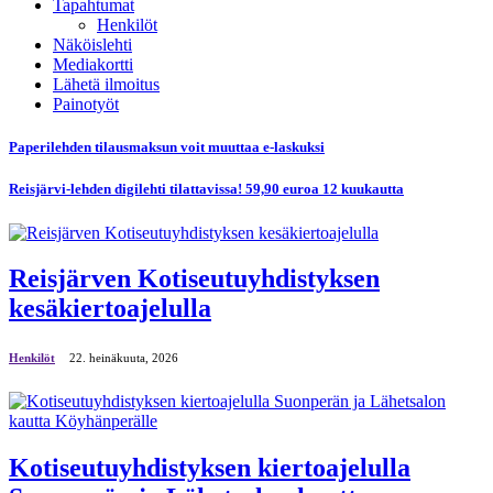
Tapahtumat
Henkilöt
Näköislehti
Mediakortti
Lähetä ilmoitus
Painotyöt
Paperilehden tilausmaksun voit muuttaa e-laskuksi
Reisjärvi-lehden digilehti tilattavissa! 59,90 euroa 12 kuukautta
Reisjärven Kotiseutuyhdistyksen
kesäkiertoajelulla
Henkilöt
22. heinäkuuta, 2026
Kotiseutuyhdistyksen kiertoajelulla