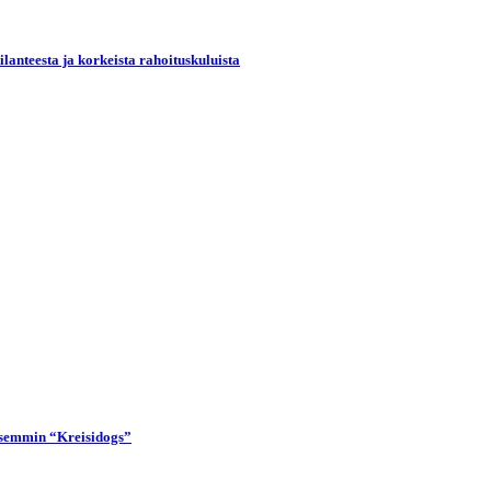
lanteesta ja korkeista rahoituskuluista
lisemmin “Kreisidogs”