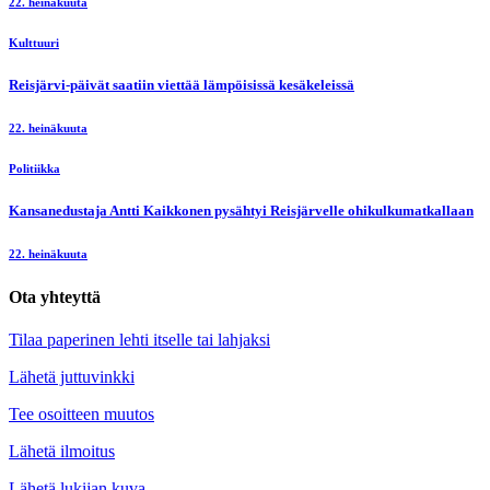
22. heinäkuuta
Kulttuuri
Reisjärvi-päivät saatiin viettää lämpöisissä kesäkeleissä
22. heinäkuuta
Politiikka
Kansanedustaja Antti Kaikkonen pysähtyi Reisjärvelle ohikulkumatkallaan
22. heinäkuuta
Ota yhteyttä
Tilaa paperinen lehti itselle tai lahjaksi
Lähetä juttuvinkki
Tee osoitteen muutos
Lähetä ilmoitus
Lähetä lukijan kuva