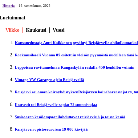
Historia
16. tammikuuta, 2026
Luetuimmat
Viikko
Kuukausi
Vuosi
Kansanedustaja Antti Kaikkonen pysähtyi Reisjärvelle ohikulkumatka
Rockmusikaali Vuonna 85 esitettiin yleisön pyynnöstä uudelleen tänä 
Leppoisaa ravitunnelmaa Kangaskylän radalla 450 henkilön voimin
Vintage VW Garagen ajelu Reisjärvellä
Reisjärvi sai oman koirayhdistyksenReisjärven koiraharrastajat ry, t
Iltarastit toi Reisjärvelle rapiat 72 suunnistajaa
Susisaaren kesälampaat ilahduttavat reisjärvisiä jo toista kesää
Reisjärven opistoseuroissa 19 000 kävijää