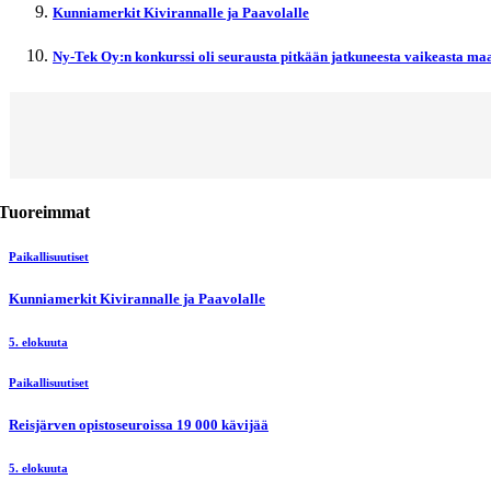
Kunniamerkit Kivirannalle ja Paavolalle
Ny-Tek Oy:n konkurssi oli seurausta pitkään jatkuneesta vaikeasta maa
Tuoreimmat
Paikallisuutiset
Kunniamerkit Kivirannalle ja Paavolalle
5. elokuuta
Paikallisuutiset
Reisjärven opistoseuroissa 19 000 kävijää
5. elokuuta