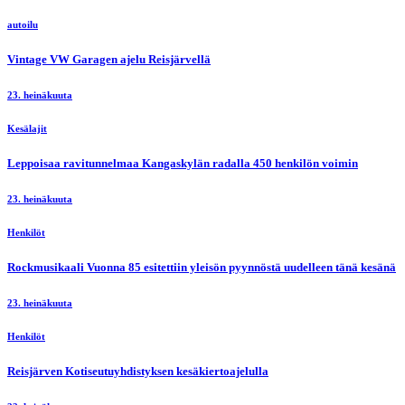
autoilu
Vintage VW Garagen ajelu Reisjärvellä
23. heinäkuuta
Kesälajit
Leppoisaa ravitunnelmaa Kangaskylän radalla 450 henkilön voimin
23. heinäkuuta
Henkilöt
Rockmusikaali Vuonna 85 esitettiin yleisön pyynnöstä uudelleen tänä kesänä
23. heinäkuuta
Henkilöt
Reisjärven Kotiseutuyhdistyksen kesäkiertoajelulla