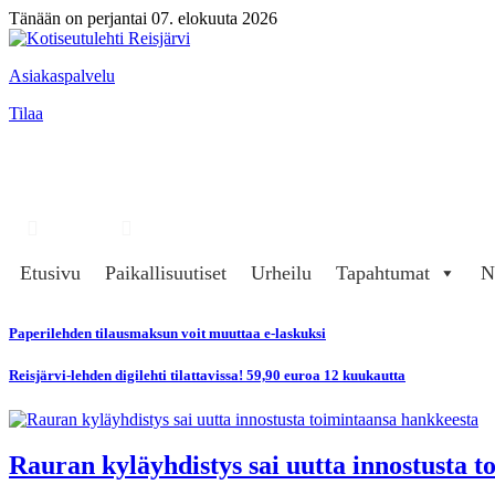
Tänään on perjantai 07. elokuuta 2026
Asiakaspalvelu
Tilaa
Hae
Kirjaudu
Etusivu
Paikallisuutiset
Urheilu
Tapahtumat
N
Paperilehden tilausmaksun voit muuttaa e-laskuksi
Reisjärvi-lehden digilehti tilattavissa! 59,90 euroa 12 kuukautta
Rauran kyläyhdistys sai uutta innostusta 