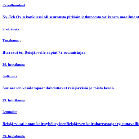
Paikallisuutiset
Ny-Tek Oy:n konkurssi oli seurausta pitkään jatkuneesta vaikeasta maailmanti
5. elokuuta
Tapahtumat
Iltarastit toi Reisjärvelle rapiat 72 suunnistajaa
29. heinäkuuta
Kulttuuri
Susisaaren kesälampaat ilahduttavat reisjärvisiä jo toista kesää
29. heinäkuuta
Lemmikit
Reisjärvi sai oman koirayhdistyksenReisjärven koiraharrastajat ry, tuttaval
29. heinäkuuta