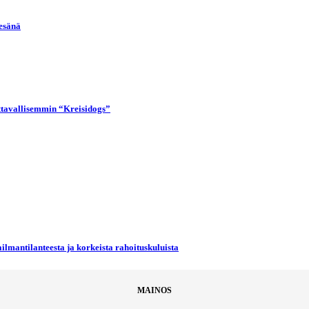
kesänä
uttavallisemmin “Kreisidogs”
ilmantilanteesta ja korkeista rahoituskuluista
MAINOS