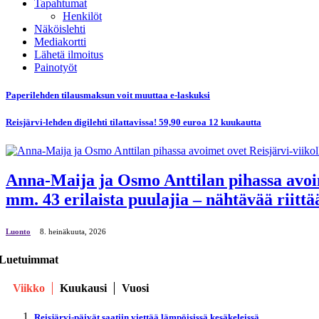
Tapahtumat
Henkilöt
Näköislehti
Mediakortti
Lähetä ilmoitus
Painotyöt
Paperilehden tilausmaksun voit muuttaa e-laskuksi
Reisjärvi-lehden digilehti tilattavissa! 59,90 euroa 12 kuukautta
Anna-Maija ja Osmo Anttilan pihassa avoime
mm. 43 erilaista puulajia – nähtävää riittä
Luonto
8. heinäkuuta, 2026
Luetuimmat
Viikko
Kuukausi
Vuosi
Reisjärvi-päivät saatiin viettää lämpöisissä kesäkeleissä