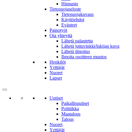
Hinnasto
Tietosuojaseloste
Tietosuojakuvaus
Käyttöehdot
Evästeet
Painotyöt
Ota yhteyttä
Lähetä palautetta
Lähetä juttuvinkki/lukijan kuva
Lähetä ilmoitus
Ilmoita osoitteen muutos
Henkilöt
Yrittäjät
Nuoret
Lapset
Uutiset
Paikallisuutiset
Politiikka
Maatalous
Talous
Nuoret
Yrittäjät