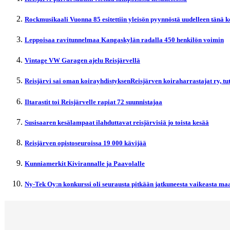
Rockmusikaali Vuonna 85 esitettiin yleisön pyynnöstä uudelleen tänä 
Leppoisaa ravitunnelmaa Kangaskylän radalla 450 henkilön voimin
Vintage VW Garagen ajelu Reisjärvellä
Reisjärvi sai oman koirayhdistyksenReisjärven koiraharrastajat ry, t
Iltarastit toi Reisjärvelle rapiat 72 suunnistajaa
Susisaaren kesälampaat ilahduttavat reisjärvisiä jo toista kesää
Reisjärven opistoseuroissa 19 000 kävijää
Kunniamerkit Kivirannalle ja Paavolalle
Ny-Tek Oy:n konkurssi oli seurausta pitkään jatkuneesta vaikeasta maa