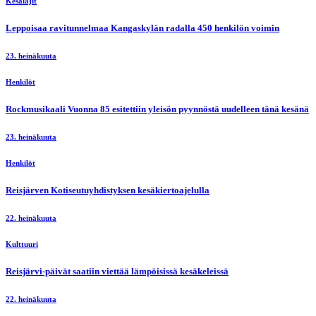
Kesälajit
Leppoisaa ravitunnelmaa Kangaskylän radalla 450 henkilön voimin
23. heinäkuuta
Henkilöt
Rockmusikaali Vuonna 85 esitettiin yleisön pyynnöstä uudelleen tänä kesänä
23. heinäkuuta
Henkilöt
Reisjärven Kotiseutuyhdistyksen kesäkiertoajelulla
22. heinäkuuta
Kulttuuri
Reisjärvi-päivät saatiin viettää lämpöisissä kesäkeleissä
22. heinäkuuta