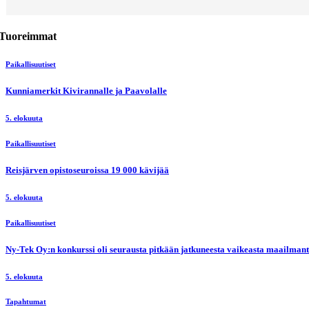
Tuoreimmat
Paikallisuutiset
Kunniamerkit Kivirannalle ja Paavolalle
5. elokuuta
Paikallisuutiset
Reisjärven opistoseuroissa 19 000 kävijää
5. elokuuta
Paikallisuutiset
Ny-Tek Oy:n konkurssi oli seurausta pitkään jatkuneesta vaikeasta maailmanti
5. elokuuta
Tapahtumat