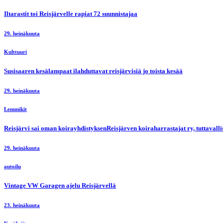
Iltarastit toi Reisjärvelle rapiat 72 suunnistajaa
29. heinäkuuta
Kulttuuri
Susisaaren kesälampaat ilahduttavat reisjärvisiä jo toista kesää
29. heinäkuuta
Lemmikit
Reisjärvi sai oman koirayhdistyksenReisjärven koiraharrastajat ry, tuttaval
29. heinäkuuta
autoilu
Vintage VW Garagen ajelu Reisjärvellä
23. heinäkuuta