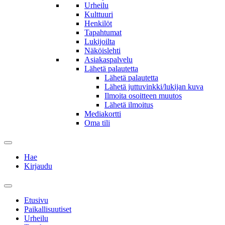
Urheilu
Kulttuuri
Henkilöt
Tapahtumat
Lukijoilta
Näköislehti
Asiakaspalvelu
Lähetä palautetta
Lähetä palautetta
Lähetä juttuvinkki/lukijan kuva
Ilmoita osoitteen muutos
Lähetä ilmoitus
Mediakortti
Oma tili
Hae
Kirjaudu
Etusivu
Paikallisuutiset
Urheilu