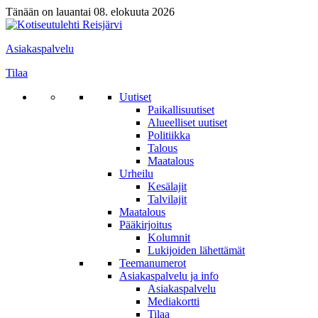
Tänään on lauantai 08. elokuuta 2026
Asiakaspalvelu
Tilaa
Uutiset
Paikallisuutiset
Alueelliset uutiset
Politiikka
Talous
Maatalous
Urheilu
Kesälajit
Talvilajit
Maatalous
Pääkirjoitus
Kolumnit
Lukijoiden lähettämät
Teemanumerot
Asiakaspalvelu ja info
Asiakaspalvelu
Mediakortti
Tilaa