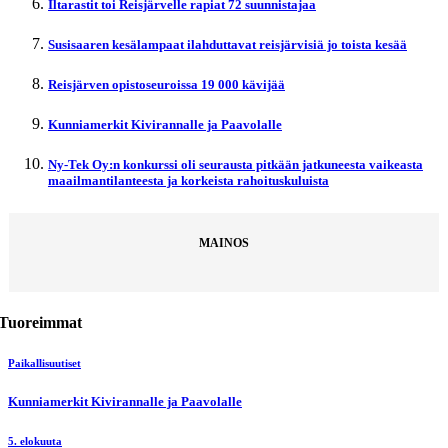
Iltarastit toi Reisjärvelle rapiat 72 suunnistajaa
Susisaaren kesälampaat ilahduttavat reisjärvisiä jo toista kesää
Reisjärven opistoseuroissa 19 000 kävijää
Kunniamerkit Kivirannalle ja Paavolalle
Ny-Tek Oy:n konkurssi oli seurausta pitkään jatkuneesta vaikeasta
maailmantilanteesta ja korkeista rahoituskuluista
MAINOS
Tuoreimmat
Paikallisuutiset
Kunniamerkit Kivirannalle ja Paavolalle
5. elokuuta