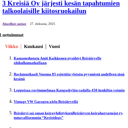
3 Kreisiä Oy järjesti kesän tapahtumien
talkoolaisille kiitosruokailun
Alueelliset uutiset
27. elokuuta, 2025
Luetuimmat
Viikko
Kuukausi
Vuosi
Kansanedustaja Antti Kaikkonen pysähtyi Reisjärvelle
ohikulkumatkallaan
Rockmusikaali Vuonna 85 esitettiin yleisön pyynnöstä uudelleen tänä
kesänä
Leppoisaa ravitunnelmaa Kangaskylän radalla 450 henkilön voimin
Vintage VW Garagen ajelu Reisjärvellä
Reisjärvi sai oman koirayhdistyksenReisjärven koiraharrastajat ry,
tuttavallisemmin “Kreisidogs”