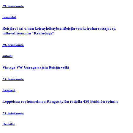
29. heinäkuuta
Lemmikit
Reisjärvi sai oman koirayhdistyksenReisjärven koiraharrastajat ry,
tuttavallisemmin “Kreisidogs”
29. heinäkuuta
autoilu
Vintage VW Garagen ajelu Reisjärvellä
23. heinäkuuta
Kesälajit
Leppoisaa ravitunnelmaa Kangaskylän radalla 450 henkilön voimin
23. heinäkuuta
Henkilöt