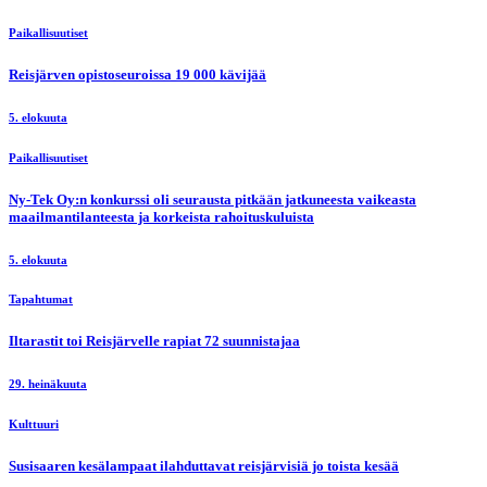
Paikallisuutiset
Reisjärven opistoseuroissa 19 000 kävijää
5. elokuuta
Paikallisuutiset
Ny-Tek Oy:n konkurssi oli seurausta pitkään jatkuneesta vaikeasta
maailmantilanteesta ja korkeista rahoituskuluista
5. elokuuta
Tapahtumat
Iltarastit toi Reisjärvelle rapiat 72 suunnistajaa
29. heinäkuuta
Kulttuuri
Susisaaren kesälampaat ilahduttavat reisjärvisiä jo toista kesää