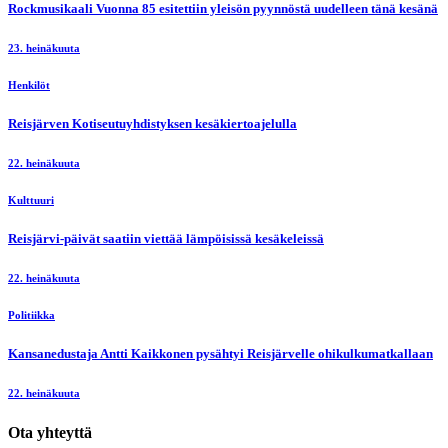
Rockmusikaali Vuonna 85 esitettiin yleisön pyynnöstä uudelleen tänä kesänä
23. heinäkuuta
Henkilöt
Reisjärven Kotiseutuyhdistyksen kesäkiertoajelulla
22. heinäkuuta
Kulttuuri
Reisjärvi-päivät saatiin viettää lämpöisissä kesäkeleissä
22. heinäkuuta
Politiikka
Kansanedustaja Antti Kaikkonen pysähtyi Reisjärvelle ohikulkumatkallaan
22. heinäkuuta
Ota yhteyttä