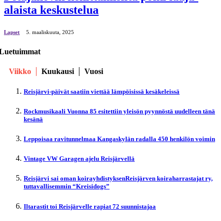
alaista keskustelua
Lapset
5. maaliskuuta, 2025
Luetuimmat
Viikko
Kuukausi
Vuosi
Reisjärvi-päivät saatiin viettää lämpöisissä kesäkeleissä
Rockmusikaali Vuonna 85 esitettiin yleisön pyynnöstä uudelleen tänä
kesänä
Leppoisaa ravitunnelmaa Kangaskylän radalla 450 henkilön voimin
Vintage VW Garagen ajelu Reisjärvellä
Reisjärvi sai oman koirayhdistyksenReisjärven koiraharrastajat ry,
tuttavallisemmin “Kreisidogs”
Iltarastit toi Reisjärvelle rapiat 72 suunnistajaa