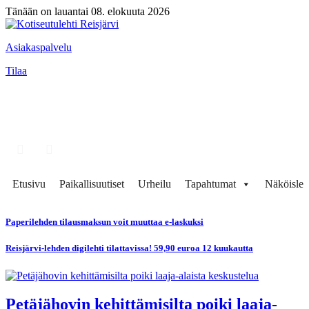
Tänään on lauantai 08. elokuuta 2026
Asiakaspalvelu
Tilaa
Etusivu
Paikallisuutiset
Urheilu
Tapahtumat
Näköisleh
Paperilehden tilausmaksun voit muuttaa e-laskuksi
Reisjärvi-lehden digilehti tilattavissa! 59,90 euroa 12 kuukautta
Petäjähovin kehittämisilta poiki laaja-