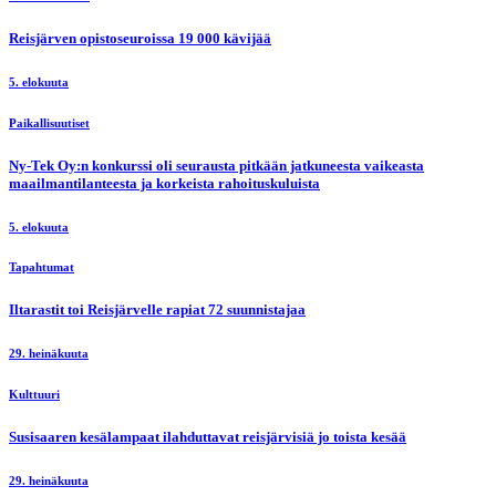
Reisjärven opistoseuroissa 19 000 kävijää
5. elokuuta
Paikallisuutiset
Ny-Tek Oy:n konkurssi oli seurausta pitkään jatkuneesta vaikeasta
maailmantilanteesta ja korkeista rahoituskuluista
5. elokuuta
Tapahtumat
Iltarastit toi Reisjärvelle rapiat 72 suunnistajaa
29. heinäkuuta
Kulttuuri
Susisaaren kesälampaat ilahduttavat reisjärvisiä jo toista kesää
29. heinäkuuta