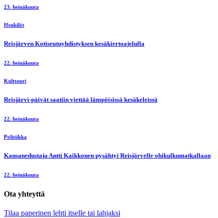
23. heinäkuuta
Henkilöt
Reisjärven Kotiseutuyhdistyksen kesäkiertoajelulla
22. heinäkuuta
Kulttuuri
Reisjärvi-päivät saatiin viettää lämpöisissä kesäkeleissä
22. heinäkuuta
Politiikka
Kansanedustaja Antti Kaikkonen pysähtyi Reisjärvelle ohikulkumatkallaan
22. heinäkuuta
Ota yhteyttä
Tilaa paperinen lehti itselle tai lahjaksi