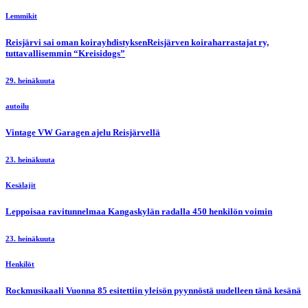
Lemmikit
Reisjärvi sai oman koirayhdistyksenReisjärven koiraharrastajat ry,
tuttavallisemmin “Kreisidogs”
29. heinäkuuta
autoilu
Vintage VW Garagen ajelu Reisjärvellä
23. heinäkuuta
Kesälajit
Leppoisaa ravitunnelmaa Kangaskylän radalla 450 henkilön voimin
23. heinäkuuta
Henkilöt
Rockmusikaali Vuonna 85 esitettiin yleisön pyynnöstä uudelleen tänä kesänä