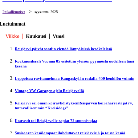
Paikallisuutiset
24. syyskuuta, 2025
Luetuimmat
Viikko
Kuukausi
Vuosi
Reisjärvi-päivät saatiin viettää lämpöisissä kesäkeleissä
Rockmusikaali Vuonna 85 esitettiin yleisön pyynnöstä uudelleen tänä
kesänä
Leppoisaa ravitunnelmaa Kangaskylän radalla 450 henkilön voimin
Vintage VW Garagen ajelu Reisjärvellä
Reisjärvi sai oman koirayhdistyksenReisjärven koiraharrastajat ry,
tuttavallisemmin “Kreisidogs”
Iltarastit toi Reisjärvelle rapiat 72 suunnistajaa
Susisaaren kesälampaat ilahduttavat reisjärvisiä jo toista kesää