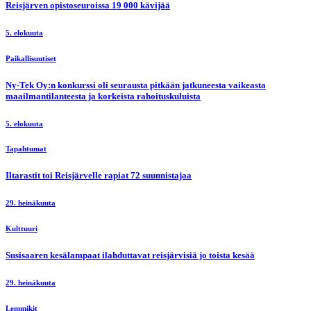
Reisjärven opistoseuroissa 19 000 kävijää
5. elokuuta
Paikallisuutiset
Ny-Tek Oy:n konkurssi oli seurausta pitkään jatkuneesta vaikeasta
maailmantilanteesta ja korkeista rahoituskuluista
5. elokuuta
Tapahtumat
Iltarastit toi Reisjärvelle rapiat 72 suunnistajaa
29. heinäkuuta
Kulttuuri
Susisaaren kesälampaat ilahduttavat reisjärvisiä jo toista kesää
29. heinäkuuta
Lemmikit