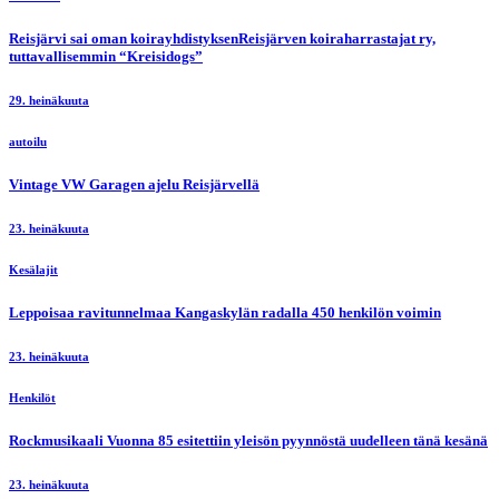
Reisjärvi sai oman koirayhdistyksenReisjärven koiraharrastajat ry,
tuttavallisemmin “Kreisidogs”
29. heinäkuuta
autoilu
Vintage VW Garagen ajelu Reisjärvellä
23. heinäkuuta
Kesälajit
Leppoisaa ravitunnelmaa Kangaskylän radalla 450 henkilön voimin
23. heinäkuuta
Henkilöt
Rockmusikaali Vuonna 85 esitettiin yleisön pyynnöstä uudelleen tänä kesänä
23. heinäkuuta