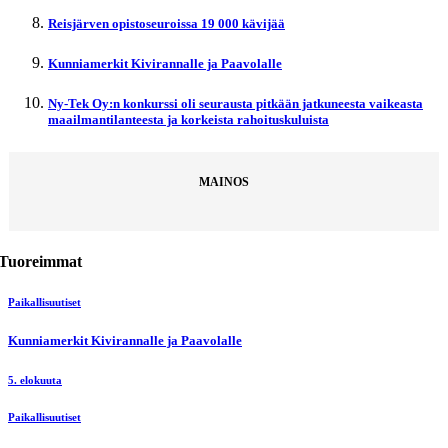
Reisjärven opistoseuroissa 19 000 kävijää
Kunniamerkit Kivirannalle ja Paavolalle
Ny-Tek Oy:n konkurssi oli seurausta pitkään jatkuneesta vaikeasta
maailmantilanteesta ja korkeista rahoituskuluista
MAINOS
Tuoreimmat
Paikallisuutiset
Kunniamerkit Kivirannalle ja Paavolalle
5. elokuuta
Paikallisuutiset