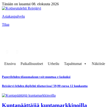
Tänään on lauantai 08. elokuuta 2026
Asiakaspalvelu
Tilaa
Etusivu
Paikallisuutiset
Urheilu
Tapahtumat
Näköisleh
Paperilehden tilausmaksun voit muuttaa e-laskuksi
Reisjärvi-lehden digilehti tilattavissa! 59,90 euroa 12 kuukautta
Kuntapäättäjiä kuntamarkkinoilla