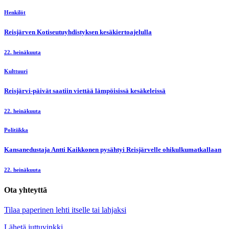
Henkilöt
Reisjärven Kotiseutuyhdistyksen kesäkiertoajelulla
22. heinäkuuta
Kulttuuri
Reisjärvi-päivät saatiin viettää lämpöisissä kesäkeleissä
22. heinäkuuta
Politiikka
Kansanedustaja Antti Kaikkonen pysähtyi Reisjärvelle ohikulkumatkallaan
22. heinäkuuta
Ota yhteyttä
Tilaa paperinen lehti itselle tai lahjaksi
Lähetä juttuvinkki