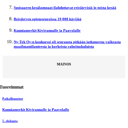
Susisaaren kesälampaat ilahduttavat reisjärvisiä jo toista kesää
Reisjärven opistoseuroissa 19 000 kävijää
Kunniamerkit Kivirannalle ja Paavolalle
Ny-Tek Oy:n konkurssi oli seurausta pitkään jatkuneesta vaikeasta
maailmantilanteesta ja korkeista rahoituskuluista
MAINOS
Tuoreimmat
Paikallisuutiset
Kunniamerkit Kivirannalle ja Paavolalle
5. elokuuta