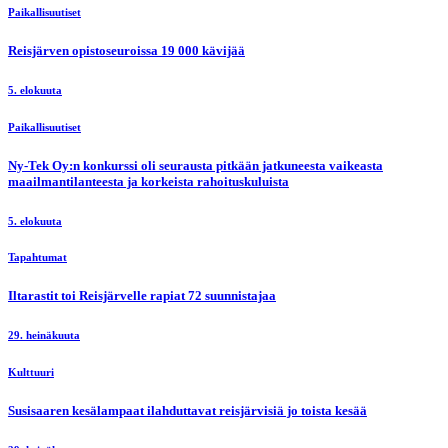
Paikallisuutiset
Reisjärven opistoseuroissa 19 000 kävijää
5. elokuuta
Paikallisuutiset
Ny-Tek Oy:n konkurssi oli seurausta pitkään jatkuneesta vaikeasta
maailmantilanteesta ja korkeista rahoituskuluista
5. elokuuta
Tapahtumat
Iltarastit toi Reisjärvelle rapiat 72 suunnistajaa
29. heinäkuuta
Kulttuuri
Susisaaren kesälampaat ilahduttavat reisjärvisiä jo toista kesää