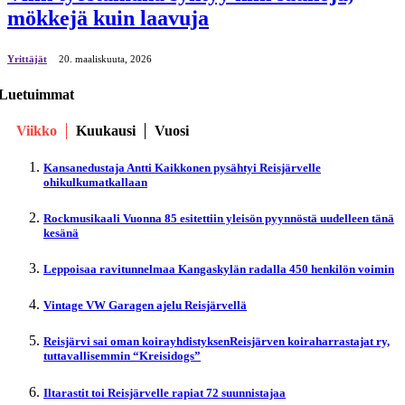
mökkejä kuin laavuja
Yrittäjät
20. maaliskuuta, 2026
Luetuimmat
Viikko
Kuukausi
Vuosi
Kansanedustaja Antti Kaikkonen pysähtyi Reisjärvelle
ohikulkumatkallaan
Rockmusikaali Vuonna 85 esitettiin yleisön pyynnöstä uudelleen tänä
kesänä
Leppoisaa ravitunnelmaa Kangaskylän radalla 450 henkilön voimin
Vintage VW Garagen ajelu Reisjärvellä
Reisjärvi sai oman koirayhdistyksenReisjärven koiraharrastajat ry,
tuttavallisemmin “Kreisidogs”
Iltarastit toi Reisjärvelle rapiat 72 suunnistajaa