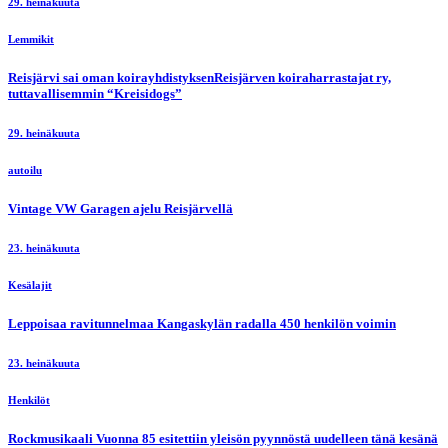
29. heinäkuuta
Lemmikit
Reisjärvi sai oman koirayhdistyksenReisjärven koiraharrastajat ry,
tuttavallisemmin “Kreisidogs”
29. heinäkuuta
autoilu
Vintage VW Garagen ajelu Reisjärvellä
23. heinäkuuta
Kesälajit
Leppoisaa ravitunnelmaa Kangaskylän radalla 450 henkilön voimin
23. heinäkuuta
Henkilöt
Rockmusikaali Vuonna 85 esitettiin yleisön pyynnöstä uudelleen tänä kesänä