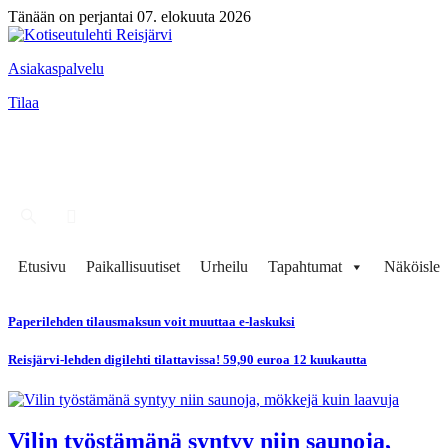
Tänään on perjantai 07. elokuuta 2026
Asiakaspalvelu
Tilaa
Etusivu
Paikallisuutiset
Urheilu
Tapahtumat
Näköisleh
Paperilehden tilausmaksun voit muuttaa e-laskuksi
Reisjärvi-lehden digilehti tilattavissa! 59,90 euroa 12 kuukautta
Vilin työstämänä syntyy niin saunoja,