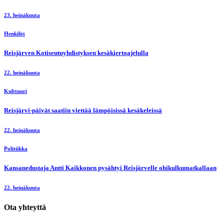
23. heinäkuuta
Henkilöt
Reisjärven Kotiseutuyhdistyksen kesäkiertoajelulla
22. heinäkuuta
Kulttuuri
Reisjärvi-päivät saatiin viettää lämpöisissä kesäkeleissä
22. heinäkuuta
Politiikka
Kansanedustaja Antti Kaikkonen pysähtyi Reisjärvelle ohikulkumatkallaan
22. heinäkuuta
Ota yhteyttä