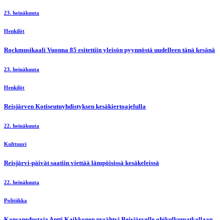
23. heinäkuuta
Henkilöt
Rockmusikaali Vuonna 85 esitettiin yleisön pyynnöstä uudelleen tänä kesänä
23. heinäkuuta
Henkilöt
Reisjärven Kotiseutuyhdistyksen kesäkiertoajelulla
22. heinäkuuta
Kulttuuri
Reisjärvi-päivät saatiin viettää lämpöisissä kesäkeleissä
22. heinäkuuta
Politiikka
Kansanedustaja Antti Kaikkonen pysähtyi Reisjärvelle ohikulkumatkallaan