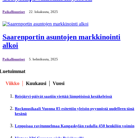
Paikallisuutiset
22. lokakuuta, 2025
Saarenportin asuntojen markkinointi
alkoi
Paikallisuutiset
5. helmikuuta, 2025
Luetuimmat
Viikko
Kuukausi
Vuosi
Reisjärvi-päivät saatiin viettää lämpöisissä kesäkeleissä
Rockmusikaali Vuonna 85 esitettiin yleisön pyynnöstä uudelleen tänä
kesänä
Leppoisaa ravitunnelmaa Kangaskylän radalla 450 henkilön voimin