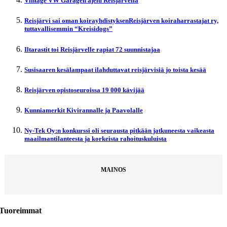
Vintage VW Garagen ajelu Reisjärvellä
Reisjärvi sai oman koirayhdistyksenReisjärven koiraharrastajat ry,
tuttavallisemmin “Kreisidogs”
Iltarastit toi Reisjärvelle rapiat 72 suunnistajaa
Susisaaren kesälampaat ilahduttavat reisjärvisiä jo toista kesää
Reisjärven opistoseuroissa 19 000 kävijää
Kunniamerkit Kivirannalle ja Paavolalle
Ny-Tek Oy:n konkurssi oli seurausta pitkään jatkuneesta vaikeasta
maailmantilanteesta ja korkeista rahoituskuluista
MAINOS
Tuoreimmat