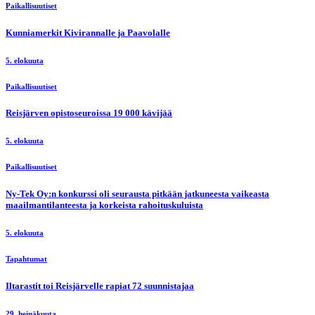
Paikallisuutiset
Kunniamerkit Kivirannalle ja Paavolalle
5. elokuuta
Paikallisuutiset
Reisjärven opistoseuroissa 19 000 kävijää
5. elokuuta
Paikallisuutiset
Ny-Tek Oy:n konkurssi oli seurausta pitkään jatkuneesta vaikeasta
maailmantilanteesta ja korkeista rahoituskuluista
5. elokuuta
Tapahtumat
Iltarastit toi Reisjärvelle rapiat 72 suunnistajaa
29. heinäkuuta