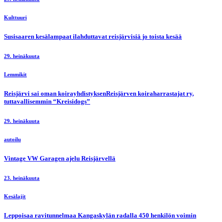
Kulttuuri
Susisaaren kesälampaat ilahduttavat reisjärvisiä jo toista kesää
29. heinäkuuta
Lemmikit
Reisjärvi sai oman koirayhdistyksenReisjärven koiraharrastajat ry,
tuttavallisemmin “Kreisidogs”
29. heinäkuuta
autoilu
Vintage VW Garagen ajelu Reisjärvellä
23. heinäkuuta
Kesälajit
Leppoisaa ravitunnelmaa Kangaskylän radalla 450 henkilön voimin