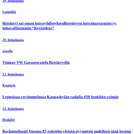
29. heinäkuuta
Lemmikit
Reisjärvi sai oman koirayhdistyksenReisjärven koiraharrastajat ry,
tuttavallisemmin “Kreisidogs”
29. heinäkuuta
autoilu
Vintage VW Garagen ajelu Reisjärvellä
23. heinäkuuta
Kesälajit
Leppoisaa ravitunnelmaa Kangaskylän radalla 450 henkilön voimin
23. heinäkuuta
Henkilöt
Rockmusikaali Vuonna 85 esitettiin yleisön pyynnöstä uudelleen tänä kesänä