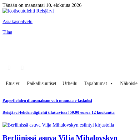
Tänään on maanantai 10. elokuuta 2026
Asiakaspalvelu
Tilaa
Etusivu
Paikallisuutiset
Urheilu
Tapahtumat
Näköisleh
Paperilehden tilausmaksun voit muuttaa e-laskuksi
Reisjärvi-lehden digilehti tilattavissa! 59,90 euroa 12 kuukautta
Berliinissä asuva Vilja Mihalovskyn