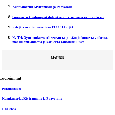
Kunniamerkit Kivirannalle ja Paavolalle
Susisaaren kesälampaat ilahduttavat reisjärvisiä jo toista kesää
Reisjärven opistoseuroissa 19 000 kävijää
Ny-Tek Oy:n konkurssi oli seurausta pitkään jatkuneesta vaikeasta
maailmantilanteesta ja korkeista rahoituskuluista
MAINOS
Tuoreimmat
Paikallisuutiset
Kunniamerkit Kivirannalle ja Paavolalle
5. elokuuta