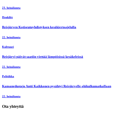
23. heinäkuuta
Henkilöt
Reisjärven Kotiseutuyhdistyksen kesäkiertoajelulla
22. heinäkuuta
Kulttuuri
Reisjärvi-päivät saatiin viettää lämpöisissä kesäkeleissä
22. heinäkuuta
Politiikka
Kansanedustaja Antti Kaikkonen pysähtyi Reisjärvelle ohikulkumatkallaan
22. heinäkuuta
Ota yhteyttä