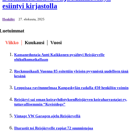
esiintyi kirjastolla
Henkilöt
27. elokuuta, 2025
Luetuimmat
Viikko
Kuukausi
Vuosi
Kansanedustaja Antti Kaikkonen pysähtyi Reisjärvelle
ohikulkumatkallaan
Rockmusikaali Vuonna 85 esitettiin yleisön pyynnöstä uudelleen tänä
kesänä
Leppoisaa ravitunnelmaa Kangaskylän radalla 450 henkilön voimin
Reisjärvi sai oman koirayhdistyksenReisjärven koiraharrastajat ry,
tuttavallisemmin “Kreisidogs”
Vintage VW Garagen ajelu Reisjärvellä
Iltarastit toi Reisjärvelle rapiat 72 suunnistajaa