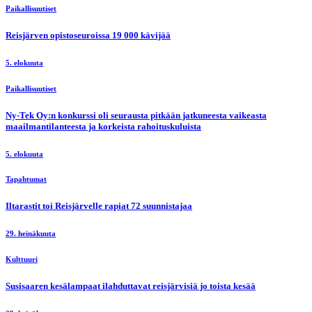
Paikallisuutiset
Reisjärven opistoseuroissa 19 000 kävijää
5. elokuuta
Paikallisuutiset
Ny-Tek Oy:n konkurssi oli seurausta pitkään jatkuneesta vaikeasta
maailmantilanteesta ja korkeista rahoituskuluista
5. elokuuta
Tapahtumat
Iltarastit toi Reisjärvelle rapiat 72 suunnistajaa
29. heinäkuuta
Kulttuuri
Susisaaren kesälampaat ilahduttavat reisjärvisiä jo toista kesää