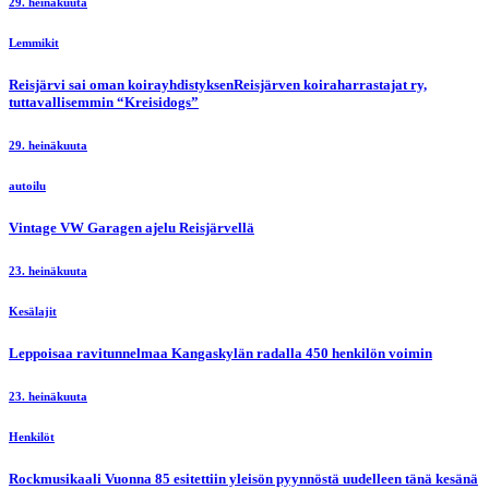
29. heinäkuuta
Lemmikit
Reisjärvi sai oman koirayhdistyksenReisjärven koiraharrastajat ry,
tuttavallisemmin “Kreisidogs”
29. heinäkuuta
autoilu
Vintage VW Garagen ajelu Reisjärvellä
23. heinäkuuta
Kesälajit
Leppoisaa ravitunnelmaa Kangaskylän radalla 450 henkilön voimin
23. heinäkuuta
Henkilöt
Rockmusikaali Vuonna 85 esitettiin yleisön pyynnöstä uudelleen tänä kesänä