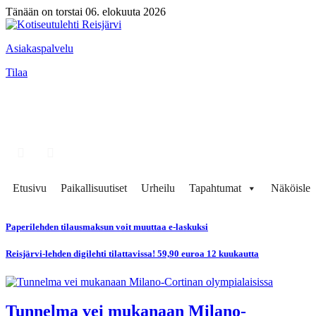
Tänään on torstai 06. elokuuta 2026
Asiakaspalvelu
Tilaa
Etusivu
Paikallisuutiset
Urheilu
Tapahtumat
Näköisleh
Paperilehden tilausmaksun voit muuttaa e-laskuksi
Reisjärvi-lehden digilehti tilattavissa! 59,90 euroa 12 kuukautta
Tunnelma vei mukanaan Milano-