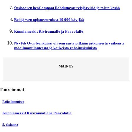
Susisaaren kesälampaat ilahduttavat reisjärvisiä jo toista kesää
Reisjärven opistoseuroissa 19 000 kävijää
Kunniamerkit Kivirannalle ja Paavolalle
Ny-Tek Oy:n konkurssi oli seurausta pitkään jatkuneesta vaikeasta
maailmantilanteesta ja korkeista rahoituskuluista
MAINOS
Tuoreimmat
Paikallisuutiset
Kunniamerkit Kivirannalle ja Paavolalle
5. elokuuta