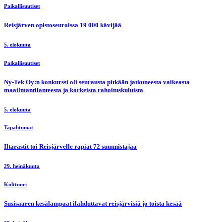
Paikallisuutiset
Reisjärven opistoseuroissa 19 000 kävijää
5. elokuuta
Paikallisuutiset
Ny-Tek Oy:n konkurssi oli seurausta pitkään jatkuneesta vaikeasta
maailmantilanteesta ja korkeista rahoituskuluista
5. elokuuta
Tapahtumat
Iltarastit toi Reisjärvelle rapiat 72 suunnistajaa
29. heinäkuuta
Kulttuuri
Susisaaren kesälampaat ilahduttavat reisjärvisiä jo toista kesää