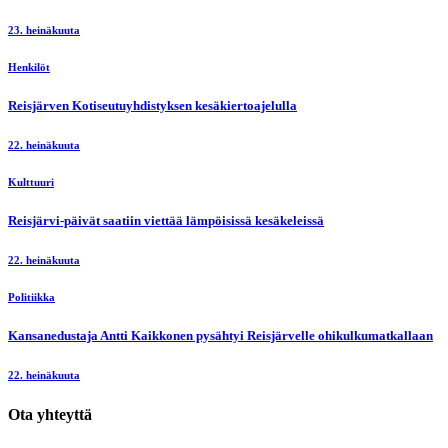
23. heinäkuuta
Henkilöt
Reisjärven Kotiseutuyhdistyksen kesäkiertoajelulla
22. heinäkuuta
Kulttuuri
Reisjärvi-päivät saatiin viettää lämpöisissä kesäkeleissä
22. heinäkuuta
Politiikka
Kansanedustaja Antti Kaikkonen pysähtyi Reisjärvelle ohikulkumatkallaan
22. heinäkuuta
Ota yhteyttä