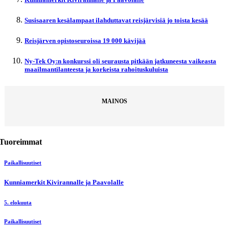
Susisaaren kesälampaat ilahduttavat reisjärvisiä jo toista kesää
Reisjärven opistoseuroissa 19 000 kävijää
Ny-Tek Oy:n konkurssi oli seurausta pitkään jatkuneesta vaikeasta
maailmantilanteesta ja korkeista rahoituskuluista
MAINOS
Tuoreimmat
Paikallisuutiset
Kunniamerkit Kivirannalle ja Paavolalle
5. elokuuta
Paikallisuutiset