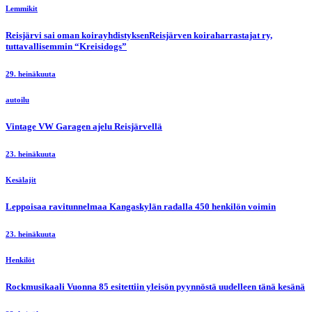
Lemmikit
Reisjärvi sai oman koirayhdistyksenReisjärven koiraharrastajat ry,
tuttavallisemmin “Kreisidogs”
29. heinäkuuta
autoilu
Vintage VW Garagen ajelu Reisjärvellä
23. heinäkuuta
Kesälajit
Leppoisaa ravitunnelmaa Kangaskylän radalla 450 henkilön voimin
23. heinäkuuta
Henkilöt
Rockmusikaali Vuonna 85 esitettiin yleisön pyynnöstä uudelleen tänä kesänä