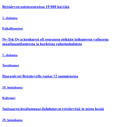
Reisjärven opistoseuroissa 19 000 kävijää
5. elokuuta
Paikallisuutiset
Ny-Tek Oy:n konkurssi oli seurausta pitkään jatkuneesta vaikeasta
maailmantilanteesta ja korkeista rahoituskuluista
5. elokuuta
Tapahtumat
Iltarastit toi Reisjärvelle rapiat 72 suunnistajaa
29. heinäkuuta
Kulttuuri
Susisaaren kesälampaat ilahduttavat reisjärvisiä jo toista kesää
29. heinäkuuta