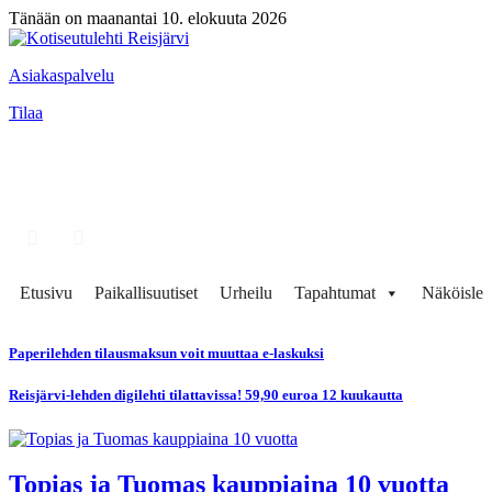
Tänään on maanantai 10. elokuuta 2026
Asiakaspalvelu
Tilaa
Etusivu
Paikallisuutiset
Urheilu
Tapahtumat
Näköisleh
Paperilehden tilausmaksun voit muuttaa e-laskuksi
Reisjärvi-lehden digilehti tilattavissa! 59,90 euroa 12 kuukautta
Topias ja Tuomas kauppiaina 10 vuotta