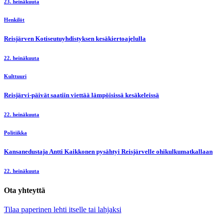
23. heinäkuuta
Henkilöt
Reisjärven Kotiseutuyhdistyksen kesäkiertoajelulla
22. heinäkuuta
Kulttuuri
Reisjärvi-päivät saatiin viettää lämpöisissä kesäkeleissä
22. heinäkuuta
Politiikka
Kansanedustaja Antti Kaikkonen pysähtyi Reisjärvelle ohikulkumatkallaan
22. heinäkuuta
Ota yhteyttä
Tilaa paperinen lehti itselle tai lahjaksi