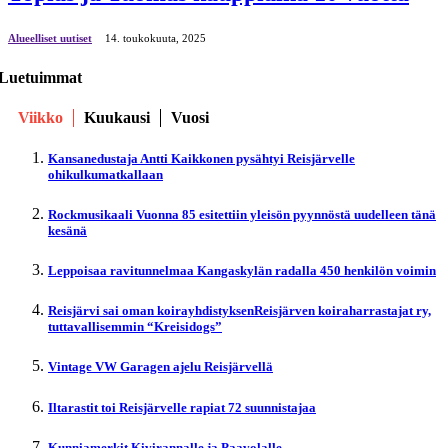
Alueelliset uutiset
14. toukokuuta, 2025
Luetuimmat
Viikko
Kuukausi
Vuosi
Kansanedustaja Antti Kaikkonen pysähtyi Reisjärvelle
ohikulkumatkallaan
Rockmusikaali Vuonna 85 esitettiin yleisön pyynnöstä uudelleen tänä
kesänä
Leppoisaa ravitunnelmaa Kangaskylän radalla 450 henkilön voimin
Reisjärvi sai oman koirayhdistyksenReisjärven koiraharrastajat ry,
tuttavallisemmin “Kreisidogs”
Vintage VW Garagen ajelu Reisjärvellä
Iltarastit toi Reisjärvelle rapiat 72 suunnistajaa
Kunniamerkit Kivirannalle ja Paavolalle