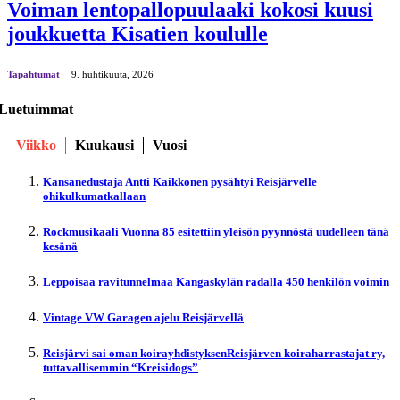
Voiman lentopallopuulaaki kokosi kuusi
joukkuetta Kisatien koululle
Tapahtumat
9. huhtikuuta, 2026
Luetuimmat
Viikko
Kuukausi
Vuosi
Kansanedustaja Antti Kaikkonen pysähtyi Reisjärvelle
ohikulkumatkallaan
Rockmusikaali Vuonna 85 esitettiin yleisön pyynnöstä uudelleen tänä
kesänä
Leppoisaa ravitunnelmaa Kangaskylän radalla 450 henkilön voimin
Vintage VW Garagen ajelu Reisjärvellä
Reisjärvi sai oman koirayhdistyksenReisjärven koiraharrastajat ry,
tuttavallisemmin “Kreisidogs”