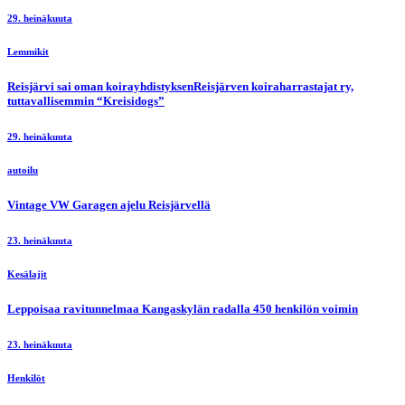
29. heinäkuuta
Lemmikit
Reisjärvi sai oman koirayhdistyksenReisjärven koiraharrastajat ry,
tuttavallisemmin “Kreisidogs”
29. heinäkuuta
autoilu
Vintage VW Garagen ajelu Reisjärvellä
23. heinäkuuta
Kesälajit
Leppoisaa ravitunnelmaa Kangaskylän radalla 450 henkilön voimin
23. heinäkuuta
Henkilöt