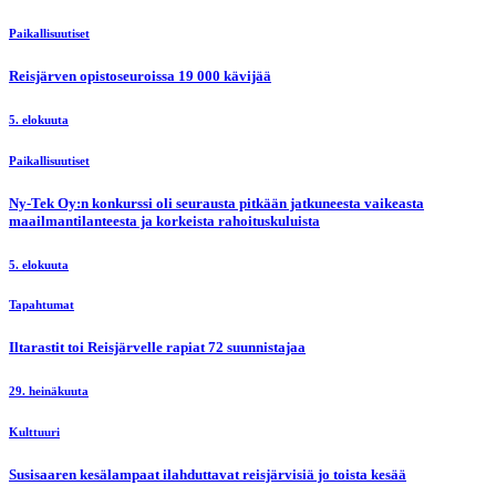
Paikallisuutiset
Reisjärven opistoseuroissa 19 000 kävijää
5. elokuuta
Paikallisuutiset
Ny-Tek Oy:n konkurssi oli seurausta pitkään jatkuneesta vaikeasta
maailmantilanteesta ja korkeista rahoituskuluista
5. elokuuta
Tapahtumat
Iltarastit toi Reisjärvelle rapiat 72 suunnistajaa
29. heinäkuuta
Kulttuuri
Susisaaren kesälampaat ilahduttavat reisjärvisiä jo toista kesää