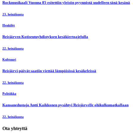
Rockmusikaali Vuonna 85 esitettiin yleisön pyynnöstä uudelleen tänä kesänä
23. heinäkuuta
Henkilöt
Reisjärven Kotiseutuyhdistyksen kesäkiertoajelulla
22. heinäkuuta
Kulttuuri
Reisjärvi-päivät saatiin viettää lämpöisissä kesäkeleissä
22. heinäkuuta
Politiikka
Kansanedustaja Antti Kaikkonen pysähtyi Reisjärvelle ohikulkumatkallaan
22. heinäkuuta
Ota yhteyttä