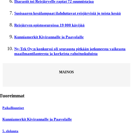
Iltarastit toi Reisjärvelle rapiat 72 suunnistajaa
Susisaaren kesälampaat ilahduttavat reisjärvisiä jo toista kesää
Reisjärven opistoseuroissa 19 000 kävijää
Kunniamerkit Kivirannalle ja Paavolalle
Ny-Tek Oy:n konkurssi oli seurausta pitkään jatkuneesta vaikeasta
maailmantilanteesta ja korkeista rahoituskuluista
MAINOS
Tuoreimmat
Paikallisuutiset
Kunniamerkit Kivirannalle ja Paavolalle
5. elokuuta