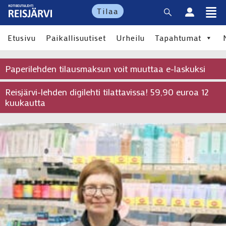
Tilaa
Etusivu
Paikallisuutiset
Urheilu
Tapahtumat
Paperilehden tilausmaksun voit muuttaa e-laskuksi
Reisjärvi-lehden digilehti tilattavissa! 59,90 euroa 12
kuukautta