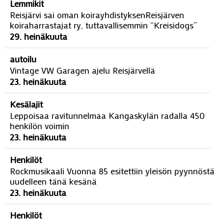
Lemmikit
Reisjärvi sai oman koirayhdistyksenReisjärven
koiraharrastajat ry, tuttavallisemmin “Kreisidogs”
29. heinäkuuta
autoilu
Vintage VW Garagen ajelu Reisjärvellä
23. heinäkuuta
Kesälajit
Leppoisaa ravitunnelmaa Kangaskylän radalla 450
henkilön voimin
23. heinäkuuta
Henkilöt
Rockmusikaali Vuonna 85 esitettiin yleisön pyynnöstä
uudelleen tänä kesänä
23. heinäkuuta
Henkilöt